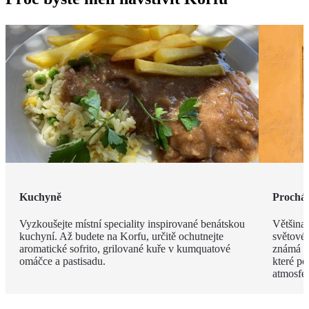
Kuchyně
Procház
Vyzkoušejte místní speciality inspirované benátskou
Většina
kuchyní. Až budete na Korfu, určitě ochutnejte
světové
aromatické sofrito, grilované kuře v kumquatové
známá s
omáčce a pastisadu.
které po
atmosfér