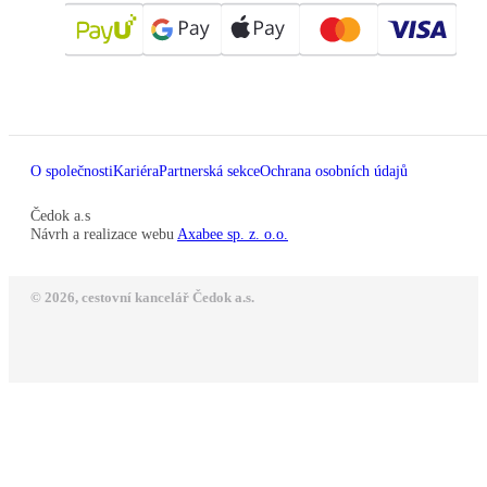
O společnosti
Kariéra
Partnerská sekce
Ochrana osobních údajů
Čedok a.s
Návrh a realizace webu
Axabee sp. z. o.o.
© 2026, cestovní kancelář Čedok a.s.