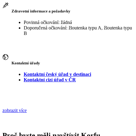
Zdravotní informace a požadavky
Povinná očkování: žádná
Doporučená očkování: žloutenka typu A, žloutenka typu
B
Kontaktní úřady
Kontaktní český úřad v destinaci
Kontaktní cizí úřad v ČR
zobrazit více
Proč byste měli navštívit Korfu