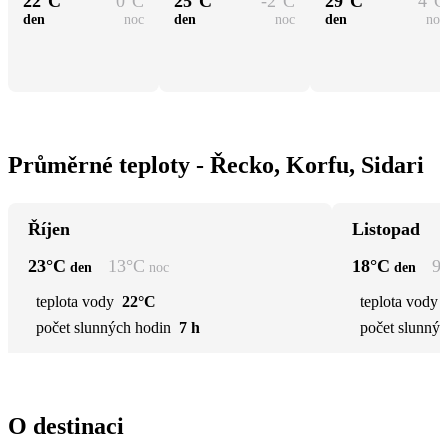
22
°C
0
°C
25
°C
-2
°C
29
°C
4
°C
den
noc
den
noc
den
noc
Průměrné teploty - Řecko, Korfu, Sidari
Říjen
Listopad
23
°C
13
°C
18
°C
9
den
noc
den
teplota vody
22°C
teplota vody
počet slunných hodin
7 h
počet slunnýc
O destinaci