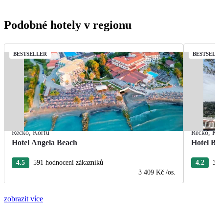
Podobné hotely v regionu
BESTSELLER
BESTSEL
Řecko
,
Korfu
Řecko
,
Ko
Hotel Angela Beach
Hotel Br
4.5
591 hodnocení zákazníků
4.2
32
3 409 Kč
/os.
zobrazit více