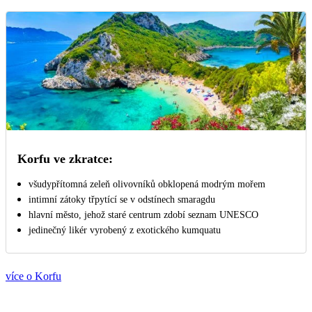
Korfu ve zkratce:
všudypřítomná zeleň olivovníků obklopená modrým mořem
intimní zátoky třpytící se v odstínech smaragdu
hlavní město, jehož staré centrum zdobí seznam UNESCO
jedinečný likér vyrobený z exotického kumquatu
více o Korfu