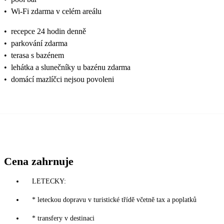
•
Wi-Fi zdarma v celém areálu
•
recepce 24 hodin denně
•
parkování zdarma
•
terasa s bazénem
•
lehátka a slunečníky u bazénu zdarma
•
domácí mazlíčci nejsou povoleni
Cena zahrnuje
LETECKY:
* leteckou dopravu v turistické třídě včetně tax a poplatků
* transfery v destinaci