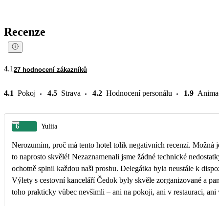
Recenze
4.1
27 hodnocení zákazníků
4.1
Pokoj
4.5
Strava
4.2
Hodnocení personálu
1.9
Anima
6
Yuliia
Nerozumím, proč má tento hotel tolik negativních recenzí. Možná je to tím, že krása je v očích t
to naprosto skvělé! Nezaznamenali jsme žádné technické nedostatky ani nic, co by připomínalo „nedostavěný hotel“. Pokoj byl čistý a pravidelně uklízený. Personál vždy
ochotně splnil každou naši prosbu. Delegátka byla neustále k dispo
Výlety s cestovní kanceláří Čedok byly skvěle zorganizované a panovala na nich úžasná atmosféra. Ano, hotel je 
toho prakticky vůbec nevšimli – ani na pokoji, ani v restauraci, ani v lobby, u bazénu nebo na baru. 🤍 Je