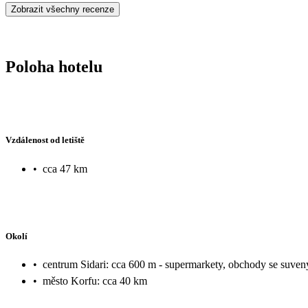
Zobrazit všechny recenze
Poloha hotelu
Vzdálenost od letiště
•
cca 47 km
Okolí
•
centrum Sidari: cca 600 m - supermarkety, obchody se suvenýr
•
město Korfu: cca 40 km