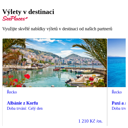
Výlety v destinaci
Využijte skvělé nabídky výletů v destinaci od našich partnerů
Řecko
Řecko
Albánie z Korfu
Paxi a A
Doba trvání
:
Celý den
Doba trvá
1 210 Kč
/os.