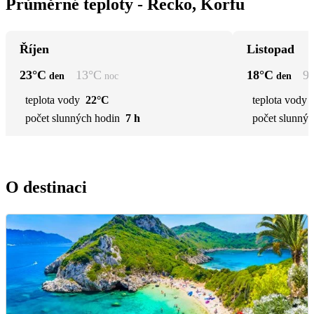
Průměrné teploty - Řecko, Korfu
Říjen
Listopad
23
°C
13
°C
18
°C
9
den
noc
den
teplota vody
22°C
teplota vody
počet slunných hodin
7 h
počet slunnýc
O destinaci