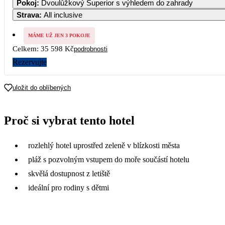
Pokoj
:
Dvoulůžkový Superior s výhledem do zahrady
Strava
:
All inclusive
5
6
7
8
9
1
17 799
17 799
17 799
17 
MÁME UŽ JEN 3 POKOJE
Celkem:
35 598 Kč
podrobnosti
12
13
14
15
16
1
Rezervujte
19
20
21
22
23
2
uložit do oblíbených
26
27
28
29
30
3
Proč si vybrat tento hotel
rozlehlý hotel uprostřed zeleně v blízkosti města
pláž s pozvolným vstupem do moře součástí hotelu
skvělá dostupnost z letiště
ideální pro rodiny s dětmi