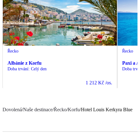
Řecko
Řecko
Albánie z Korfu
Paxi a A
Doba trvání
:
Celý den
Doba trvá
1 212 Kč
/os.
Dovolená
/
Naše destinace
/
Řecko
/
Korfu
/
Hotel Louis Kerkyra Blue