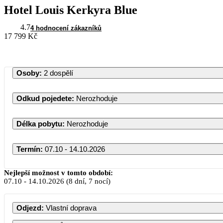
Hotel Louis Kerkyra Blue
4.7
4 hodnocení zákazníků
17 799 Kč
Osoby
:
2 dospělí
Odkud pojedete
:
Nerozhoduje
Délka pobytu
:
Nerozhoduje
Termín
:
07.10 - 14.10.2026
Říjen 2026
Nejlepší možnost v tomto období:
07.10
-
14.10.2026
(8 dní, 7 nocí)
PO
ÚT
ST
ČT
PÁ
S
Odjezd
:
Vlastní doprava
1
2
3