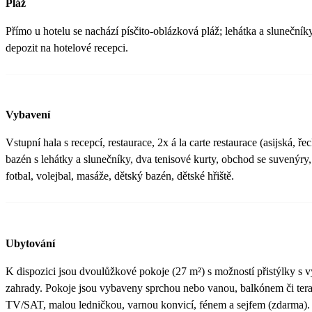
Pláž
Přímo u hotelu se nachází písčito-oblázková pláž; lehátka a sluneční
depozit na hotelové recepci.
Vybavení
Vstupní hala s recepcí, restaurace, 2x á la carte restaurace (asijská, ře
bazén s lehátky a slunečníky, dva tenisové kurty, obchod se suvenýry,
fotbal, volejbal, masáže, dětský bazén, dětské hřiště.
Ubytování
K dispozici jsou dvoulůžkové pokoje (27 m²) s možností přistýlky s
zahrady. Pokoje jsou vybaveny sprchou nebo vanou, balkónem či teras
TV/SAT, malou ledničkou, varnou konvicí, fénem a sejfem (zdarma).