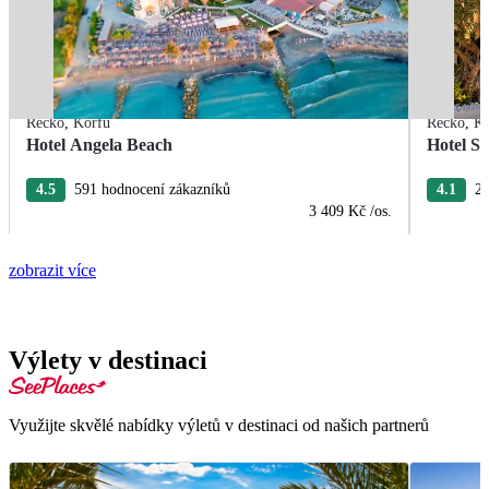
Řecko
,
Korfu
Řecko
,
Ko
Hotel Angela Beach
Hotel S
4.5
591 hodnocení zákazníků
4.1
27
3 409 Kč
/os.
zobrazit více
Výlety v destinaci
Využijte skvělé nabídky výletů v destinaci od našich partnerů