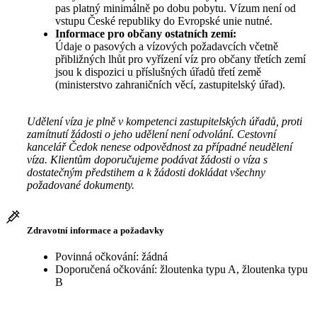
pas platný minimálně po dobu pobytu. Vízum není od
vstupu České republiky do Evropské unie nutné.
Informace pro občany ostatních zemí:
Údaje o pasových a vízových požadavcích včetně
přibližných lhůt pro vyřízení víz pro občany třetích zemí
jsou k dispozici u příslušných úřadů třetí země
(ministerstvo zahraničních věcí, zastupitelský úřad).
Udělení víza je plně v kompetenci zastupitelských úřadů, proti
zamítnutí žádosti o jeho udělení není odvolání. Cestovní
kancelář Čedok nenese odpovědnost za případné neudělení
víza. Klientům doporučujeme podávat žádosti o víza s
dostatečným předstihem a k žádosti dokládat všechny
požadované dokumenty.
Zdravotní informace a požadavky
Povinná očkování: žádná
Doporučená očkování: žloutenka typu A, žloutenka typu
B