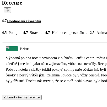
Recenze
4.7
4 hodnocení zákazníků
4.5
Pokoj
4.7
Strava
4.7
Hodnocení personálu
2.5
Anima
6
Helena
Výhodná poloha hotelu vzhledem k blízkému letišti i centru města K
z letiště jsme brali jako něco zajímavého, vůbec nás nerušily. Recep
Pobyt v hotelu a služby (úklid pokoje) splnily naše očekávání, byli
Široký a pestrý výběr jídel, zelenina i ovoce byly vždy čerstvé. Pl
byly úžasné. Trochu nás mrzelo, že se v moři nedá plavat, bylo ho
hotelu bychom jeli opět. Tento hotel doporučujeme.
Zobrazit všechny recenze