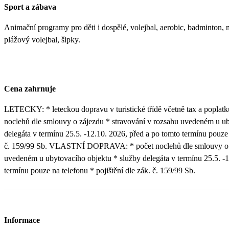
Sport a zábava
Animační programy pro děti i dospělé, volejbal, aerobic, badminton, min
plážový volejbal, šipky.
Cena zahrnuje
LETECKY: * leteckou dopravu v turistické třídě včetně tax a poplatků
noclehů dle smlouvy o zájezdu * stravování v rozsahu uvedeném u ub
delegáta v termínu 25.5. -12.10. 2026, před a po tomto termínu pouze n
č. 159/99 Sb. VLASTNÍ DOPRAVA: * počet noclehů dle smlouvy o z
uvedeném u ubytovacího objektu * služby delegáta v termínu 25.5. -1
termínu pouze na telefonu * pojištění dle zák. č. 159/99 Sb.
Informace