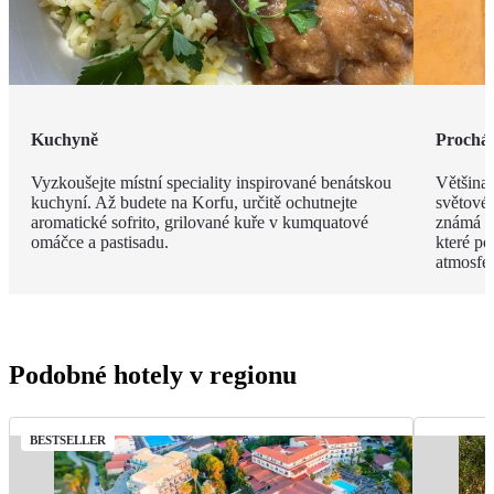
Kuchyně
Procház
Vyzkoušejte místní speciality inspirované benátskou
Většina
kuchyní. Až budete na Korfu, určitě ochutnejte
světové
aromatické sofrito, grilované kuře v kumquatové
známá s
omáčce a pastisadu.
které po
atmosfér
Podobné hotely v regionu
BESTSELLER