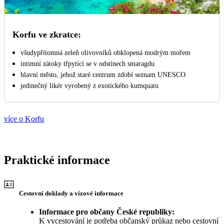
Korfu ve zkratce:
všudypřítomná zeleň olivovníků obklopená modrým mořem
intimní zátoky třpytící se v odstínech smaragdu
hlavní město, jehož staré centrum zdobí seznam UNESCO
jedinečný likér vyrobený z exotického kumquatu
více o Korfu
Praktické informace
Cestovní doklady a vízové informace
Informace pro občany České republiky:
K vycestování je potřeba občanský průkaz nebo cestovní