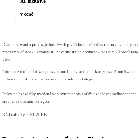
All inclusive
v ceně
Čas stravování a provoz jednotlivých prvků hotelové infrastruktury uvedenýc
změnám v důsledku sezónnosti, povětrnostních podmínek, požadavků hostů nebo 
vliv.
Informace o oficiální kategorizaci hotelu je v souladu s kategorizací používanou
uplatňuje vlastní kritéria pro udělení konkrétní kategorie.
Polovina hvězdičky uvedená ve slovním popisu může označovat nadhodnoceno
srovnání s oficiální kategorií.
Kód nabídky:
CFU2LKB