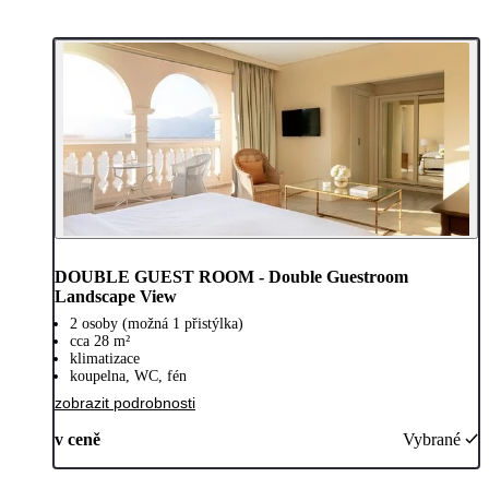
DOUBLE GUEST ROOM - Double Guestroom
Landscape View
2 osoby (možná 1 přistýlka)
cca 28 m²
klimatizace
koupelna, WC, fén
zobrazit podrobnosti
v ceně
Vybrané