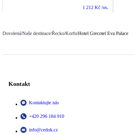
1 212 Kč
/os.
Dovolená
/
Naše destinace
/
Řecko
/
Korfu
/
Hotel Grecotel Eva Palace
Kontakt
Kontaktujte nás
+420 296 184 910
info@cedok.cz