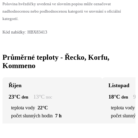
Polovina hvězdičky uvedená ve slovním popisu může označovat
nadhodnocenou nebo podhodnocenou kategorii ve srovnání s oficiální
kategorií.
Kód nabídky:
HBX83413
Průměrné teploty - Řecko, Korfu,
Kommeno
Říjen
Listopad
23
°C
13
°C
18
°C
9
den
noc
den
teplota vody
22°C
teplota vody
počet slunných hodin
7 h
počet slunnýc