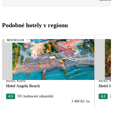
Podobné hotely v regionu
BESTSELLER
Řecko
,
Korfu
Řecko
,
Ko
Hotel Angela Beach
Hotel S
4.5
591 hodnocení zákazníků
4.1
28
3 409 Kč
/os.