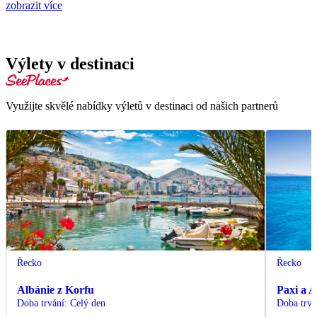
zobrazit více
Výlety v destinaci
Využijte skvělé nabídky výletů v destinaci od našich partnerů
Řecko
Řecko
Albánie z Korfu
Paxi a A
Doba trvání
:
Celý den
Doba trvá