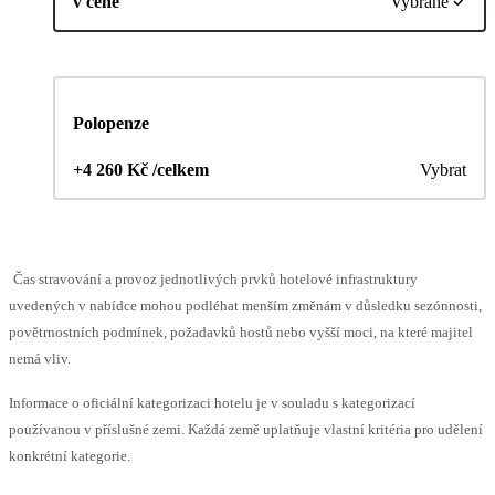
v ceně
Vybrané
Polopenze
+4 260 Kč /celkem
Vybrat
Čas stravování a provoz jednotlivých prvků hotelové infrastruktury
uvedených v nabídce mohou podléhat menším změnám v důsledku sezónnosti,
povětrnostních podmínek, požadavků hostů nebo vyšší moci, na které majitel
nemá vliv.
Informace o oficiální kategorizaci hotelu je v souladu s kategorizací
používanou v příslušné zemi. Každá země uplatňuje vlastní kritéria pro udělení
konkrétní kategorie.