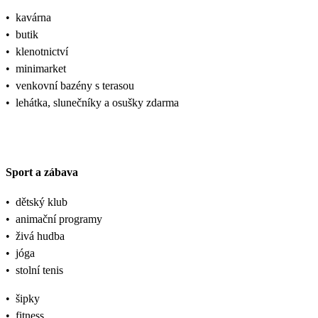
•
kavárna
•
butik
•
klenotnictví
•
minimarket
•
venkovní bazény s terasou
•
lehátka, slunečníky a osušky zdarma
Sport a zábava
•
dětský klub
•
animační programy
•
živá hudba
•
jóga
•
stolní tenis
•
šipky
•
fitness