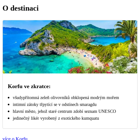
O destinaci
Korfu ve zkratce:
všudypřítomná zeleň olivovníků obklopená modrým mořem
intimní zátoky třpytící se v odstínech smaragdu
hlavní město, jehož staré centrum zdobí seznam UNESCO
jedinečný likér vyrobený z exotického kumquatu
více o Korfu