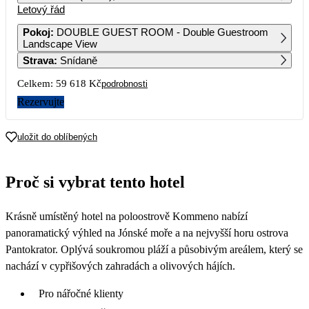
Letový řád
1
2
3
4
29 929
Pokoj
:
DOUBLE GUEST ROOM - Double Guestroom
Landscape View
5
6
7
8
9
10
11
Strava
:
Snídaně
29 809
Celkem:
59 618 Kč
podrobnosti
12
13
14
15
16
17
18
Rezervujte
19
20
21
22
23
24
25
uložit do oblíbených
26
27
28
29
30
31
Proč si vybrat tento hotel
Krásně umístěný hotel na poloostrově Kommeno nabízí
panoramatický výhled na Jónské moře a na nejvyšší horu ostrova
Pantokrator. Oplývá soukromou pláží a působivým areálem, který se
nachází v cypřišových zahradách a olivových hájích.
Pro nářočné klienty