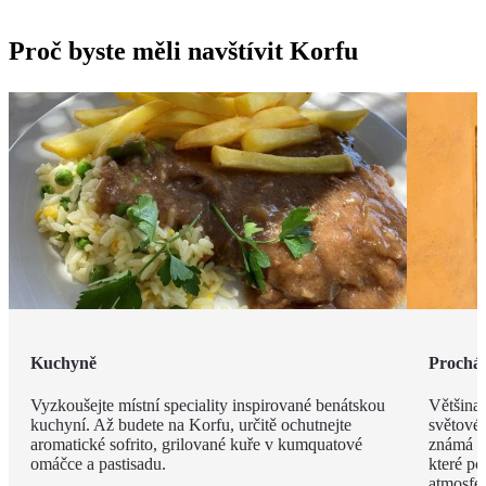
Proč byste měli navštívit Korfu
Kuchyně
Procház
Vyzkoušejte místní speciality inspirované benátskou
Většina
kuchyní. Až budete na Korfu, určitě ochutnejte
světové
aromatické sofrito, grilované kuře v kumquatové
známá s
omáčce a pastisadu.
které po
atmosfér