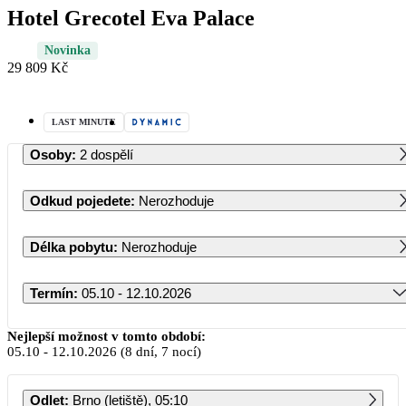
Hotel Grecotel Eva Palace
Novinka
29 809 Kč
LAST MINUTE
Osoby
:
2 dospělí
Odkud pojedete
:
Nerozhoduje
Délka pobytu
:
Nerozhoduje
Termín
:
05.10 - 12.10.2026
Říjen 2026
Nejlepší možnost v tomto období:
05.10
-
12.10.2026
(8 dní, 7 nocí)
PO
ÚT
ST
ČT
PÁ
SO
NE
Odlet
:
Brno (letiště), 05:10