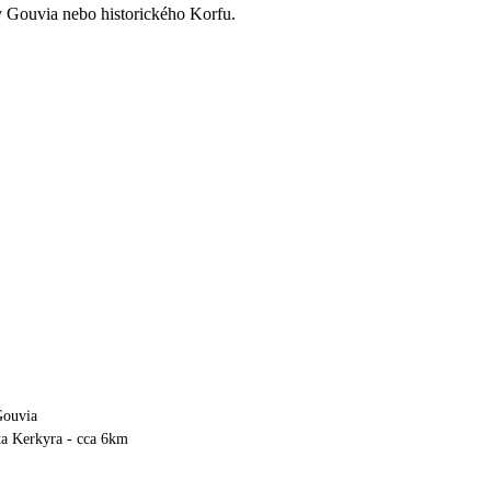
ky Gouvia nebo historického Korfu.
Gouvia
ta Kerkyra - cca 6km