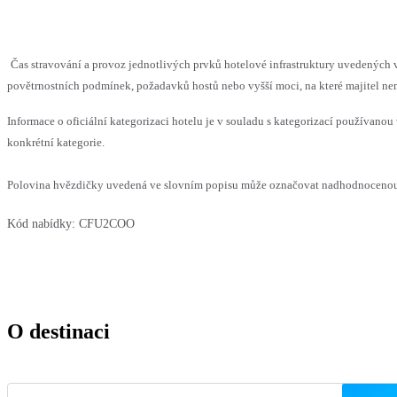
Čas stravování a provoz jednotlivých prvků hotelové infrastruktury uvedenýc
povětrnostních podmínek, požadavků hostů nebo vyšší moci, na které majitel nem
Informace o oficiální kategorizaci hotelu je v souladu s kategorizací používanou 
konkrétní kategorie.
Polovina hvězdičky uvedená ve slovním popisu může označovat nadhodnocenou n
Kód nabídky:
CFU2COO
O destinaci