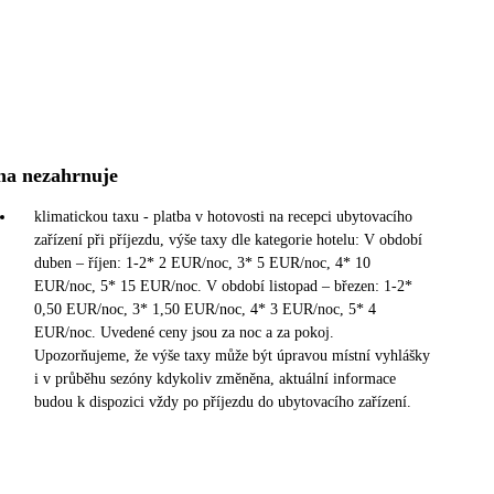
na nezahrnuje
klimatickou taxu - platba v hotovosti na recepci ubytovacího
zařízení při příjezdu, výše taxy dle kategorie hotelu: V období
duben – říjen: 1-2* 2 EUR/noc, 3* 5 EUR/noc, 4* 10
EUR/noc, 5* 15 EUR/noc. V období listopad – březen: 1-2*
0,50 EUR/noc, 3* 1,50 EUR/noc, 4* 3 EUR/noc, 5* 4
EUR/noc. Uvedené ceny jsou za noc a za pokoj.
Upozorňujeme, že výše taxy může být úpravou místní vyhlášky
i v průběhu sezóny kdykoliv změněna, aktuální informace
budou k dispozici vždy po příjezdu do ubytovacího zařízení.