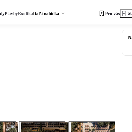
zdy
Plavby
Exotika
Další nabídka
Pro vás
St
N