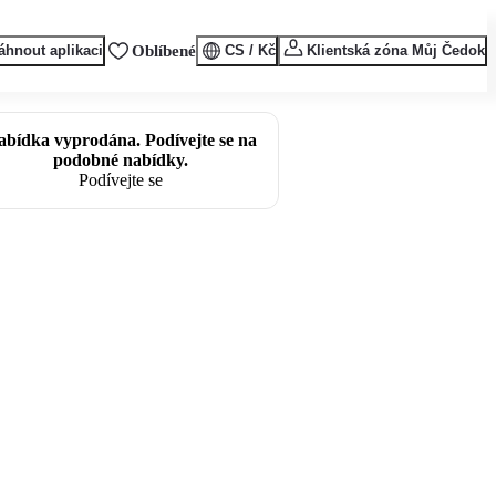
áhnout aplikaci
Oblíbené
CS / Kč
Klientská zóna Můj Čedok
abídka vyprodána. Podívejte se na
podobné nabídky.
Podívejte se