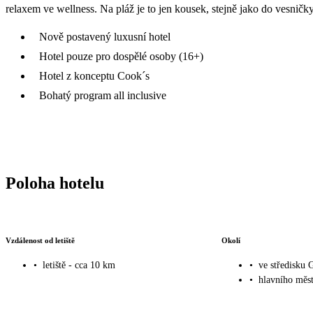
relaxem ve wellness. Na pláž je to jen kousek, stejně jako do vesnič
Nově postavený luxusní hotel
Hotel pouze pro dospělé osoby (16+)
Hotel z konceptu Cook´s
Bohatý program all inclusive
Poloha hotelu
Vzdálenost od letiště
Okolí
•
letiště - cca 10 km
•
ve středisku 
•
hlavního měs