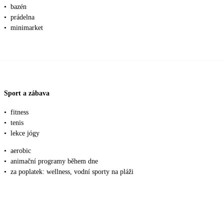
•
bazén
•
prádelna
•
minimarket
Sport a zábava
•
fitness
•
tenis
•
lekce jógy
•
aerobic
•
animační programy během dne
•
za poplatek: wellness, vodní sporty na pláži