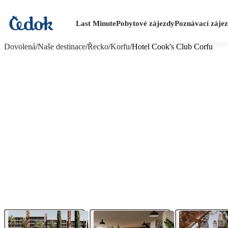
Last Minute
Pobytové zájezdy
Poznávací záje
více fotografií (26)
Dovolená
/
Naše destinace
/
Řecko
/
Korfu
/
Hotel Cook's Club Corfu