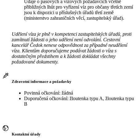
Údaje o pasových a vízových požadavcích včetně
přibližných lhůt pro vyřízení víz pro občany třetích zemí
jsou k dispozici u příslušných úřadů třetí země
(ministerstvo zahraničních věcí, zastupitelský úřad).
Udělení víza je plně v kompetenci zastupitelských úřadů, proti
zamítnutí žádosti o jeho udělení není odvolání. Cestovní
kancelář Čedok nenese odpovědnost za případné neudělení
víza. Klientům doporučujeme podávat žádosti o víza s
dostatečným předstihem a k žádosti dokládat všechny
požadované dokumenty.
Zdravotní informace a požadavky
Povinná očkování: žádná
Doporučená očkování: žloutenka typu A, žloutenka typu
B
Kontaktní úřady