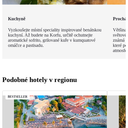
Kuchyně
Procház
Vyzkoušejte místní speciality inspirované benátskou
Většina
kuchyní. Až budete na Korfu, určitě ochutnejte
světové
aromatické sofrito, grilované kuře v kumquatové
známá s
omáčce a pastisadu.
které po
atmosfér
Podobné hotely v regionu
BESTSELLER