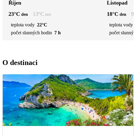
Říjen
Listopad
23
°C
13
°C
18
°C
9
den
noc
den
teplota vody
22°C
teplota vody
počet slunných hodin
7 h
počet slunnýc
O destinaci