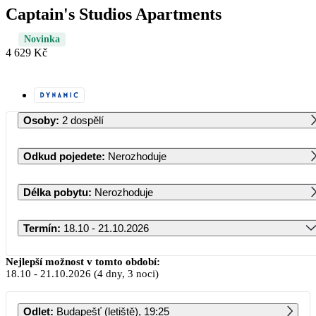
Captain's Studios Apartments
Novinka
4 629 Kč
Osoby
:
2 dospělí
Odkud pojedete
:
Nerozhoduje
Délka pobytu
:
Nerozhoduje
Termín
:
18.10 - 21.10.2026
Říjen 2026
Nejlepší možnost v tomto období:
18.10
-
21.10.2026
(4 dny, 3 noci)
PO
ÚT
ST
ČT
PÁ
SO
NE
Odlet
:
Budapešť (letiště), 19:25