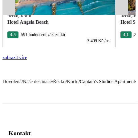
Řecko
,
Korfu
Řecko
,
Ko
Hotel Angela Beach
Hotel S
4.5
591 hodnocení zákazníků
4.1
27
3 409 Kč
/os.
zobrazit více
Dovolená
/
Naše destinace
/
Řecko
/
Korfu
/
Captain's Studios Apartments
Kontakt