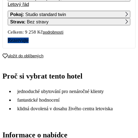
Letový řád
1
2
3
4
6 589
5 759
6 539
4 829
Pokoj
:
Studio standard twin
Strava
:
Bez stravy
5
6
7
8
9
10
11
5 679
5 089
6 939
7 289
5 799
6 519
6 599
Celkem:
9 258 Kč
podrobnosti
12
13
14
15
16
17
18
Rezervujte
5 069
5 199
6 259
6 109
5 689
6 889
4 629
19
20
21
22
23
24
25
uložit do oblíbených
5 359
4 899
12 799
11 309
26
27
28
29
30
31
Proč si vybrat tento hotel
jednoduché ubytování pro nenáročné klienty
fantastické hodnocení
klidná dovolená v dosahu živého centra letoviska
Informace o nabídce