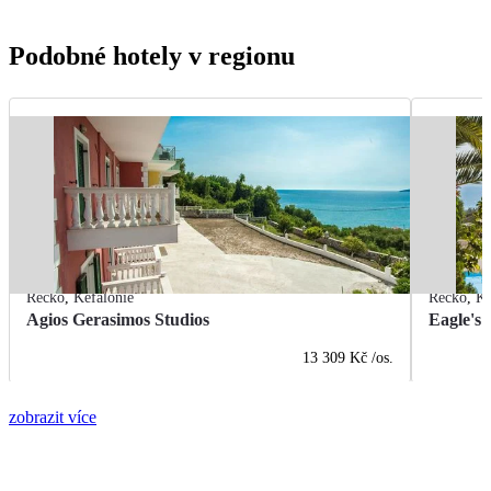
Podobné hotely v regionu
Řecko
,
Kefalonie
Řecko
,
Ke
Agios Gerasimos Studios
Eagle's 
13 309 Kč
/os.
zobrazit více