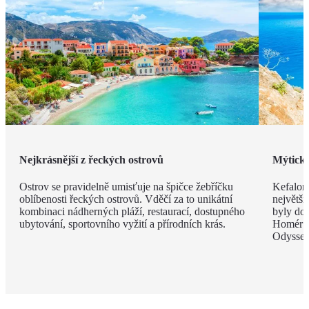
Nejkrásnější z řeckých ostrovů
Mýtická
Ostrov se pravidelně umisťuje na špičce žebříčku
Kefaloni
oblíbenosti řeckých ostrovů. Vděčí za to unikátní
největší
kombinaci nádherných pláží, restaurací, dostupného
byly do
ubytování, sportovního vyžití a přírodních krás.
Homér si
Odyssea