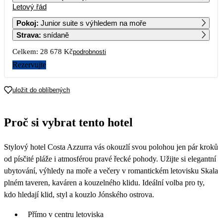
Letový řád
1
2
3
4
5
6
Pokoj
:
Junior suite s výhledem na moře
Strava
:
snídaně
7
8
9
10
11
12
13
Celkem:
28 678 Kč
podrobnosti
14
15
16
17
18
19
20
Rezervujte
21
22
23
24
25
26
27
uložit do oblíbených
14 339
28
29
30
Proč si vybrat tento hotel
Stylový hotel Costa Azzurra vás okouzlí svou polohou jen pár kroků
od písčité pláže i atmosférou pravé řecké pohody. Užijte si elegantní
ubytování, výhledy na moře a večery v romantickém letovisku Skala
plném taveren, kaváren a kouzelného klidu. Ideální volba pro ty,
kdo hledají klid, styl a kouzlo Jónského ostrova.
Přímo v centru letoviska