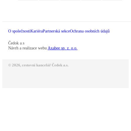
O společnosti
Kariéra
Partnerská sekce
Ochrana osobních údajů
Čedok a.s
Návrh a realizace webu
Axabee sp. z. o.o.
© 2026, cestovní kancelář Čedok a.s.