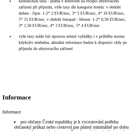
klimatickou taxu - platba v hotovosti na recepci ubytovacího
zařízení při příjezdu, výše taxy dle kategorie hotelu: v období
duben - říjen: 1-2* 2 EUR/noc, 3* 5 EUR/noc, 4* 10 EUR/noc,
5* 15 EUR/noc; v období listopad - březen: 1-2* 0,50 EUR/noc,
3* 1,50 EUR/noc, 4* 3 EUR/noc, 5* 4 EUR/noc
výše taxy může být úpravou místní vyhlášky i v průběhu sezóny
kdykoliv změněna, aktuální informace budou k dispozici vždy po
příjezdu do ubytovacího zařízení
Informace
Informace
pro občany České republiky je k vycestování potřeba
občanský průkaz nebo cestovní pas platný minimálně po dobu