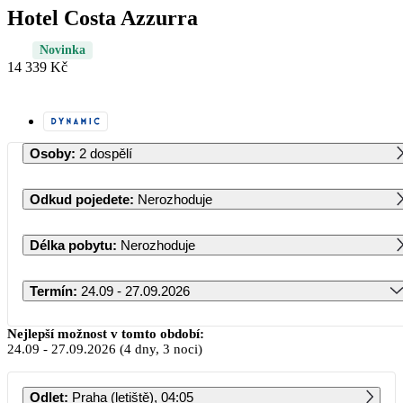
Hotel Costa Azzurra
Novinka
14 339 Kč
Osoby
:
2 dospělí
Odkud pojedete
:
Nerozhoduje
Délka pobytu
:
Nerozhoduje
Termín
:
24.09 - 27.09.2026
Září 2026
Nejlepší možnost v tomto období:
24.09
-
27.09.2026
(4 dny, 3 noci)
PO
ÚT
ST
ČT
PÁ
SO
NE
Odlet
:
Praha (letiště), 04:05