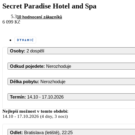
Secret Paradise Hotel and Spa
5.3
10 hodnocení zákazníků
6 099 Kč
Osoby
:
2 dospělí
Odkud pojedete
:
Nerozhoduje
Délka pobytu
:
Nerozhoduje
Termín
:
14.10 - 17.10.2026
Říjen 2026
Nejlepší možnost v tomto období:
14.10
-
17.10.2026
(4 dny, 3 noci)
PO
ÚT
ST
ČT
PÁ
SO
N
Odlet
:
Bratislava (letiště), 22:25