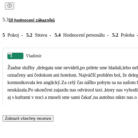
5.3
10 hodnocení zákazníků
5
Pokoj
5.2
Strava
5.4
Hodnocení personálu
5.2
Poloha
3
Vladimír
Žiadne služby ,delegata sme nevideli,po prilete sme hladali,lebo ne
označeny ani čedokom ani hotelom. Najväčší problém bol, že dele
komunikovala len anglický.Za celý čas nášho pobytu sa na našom h
neukázala.Po ukončeni zajazdu nas odviezol taxi ,ktory nas vyhodil
aj s kuframi v noci a museli sme sami čakať,na autobus nikto nas o
neupozornil či niekto pride.
Zobrazit všechny recenze