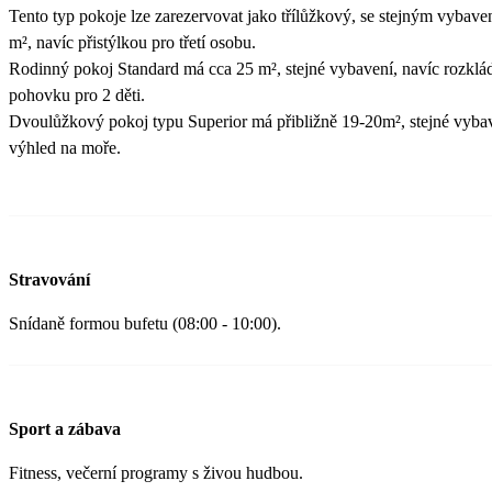
Tento typ pokoje lze zarezervovat jako třílůžkový, se stejným vybave
m², navíc přistýlkou pro třetí osobu.
Rodinný pokoj Standard má cca 25 m², stejné vybavení, navíc rozklá
pohovku pro 2 děti.
Dvoulůžkový pokoj typu Superior má přibližně 19-20m², stejné vybav
výhled na moře.
Stravování
Snídaně formou bufetu (08:00 - 10:00).
Sport a zábava
Fitness, večerní programy s živou hudbou.