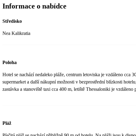
Informace o nabídce
Středisko
Nea Kalikratia
Poloha
Hotel se nachází nedaleko pláže, centrum letoviska je vzdáleno cca 3
supermarket a další nákupní možnosti v bezprostřední blízkosti hotel
zastávka a stanoviště taxi cca 400 m, letiště Thessaloniki je vzdáleno 
Pláž
Písčitá pláž se nachází přibližně 90 m od hotelu. Na pláži jsou k disp