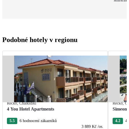
Podobné hotely v regionu
Řecko
,
Chalkidiki
Řecko
,
Ch
4 You Hotel Apartments
Simeon 
5.5
6 hodnocení zákazníků
4.2
4 
3 889 Kč
/os.