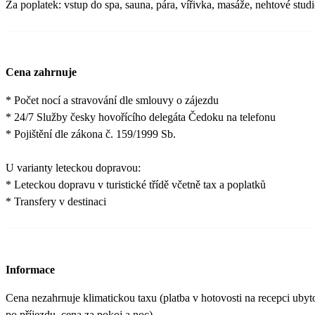
Za poplatek: vstup do spa, sauna, pára, vířivka, masáže, nehtové studi
Cena zahrnuje
* Počet nocí a stravování dle smlouvy o zájezdu
* 24/7 Služby česky hovořícího delegáta Čedoku na telefonu
* Pojištění dle zákona č. 159/1999 Sb.
U varianty leteckou dopravou:
* Leteckou dopravu v turistické třídě včetně tax a poplatků
* Transfery v destinaci
Informace
Cena nezahrnuje klimatickou taxu (platba v hotovosti na recepci ubyt
po příjezdu, cena za pokoj a noc).