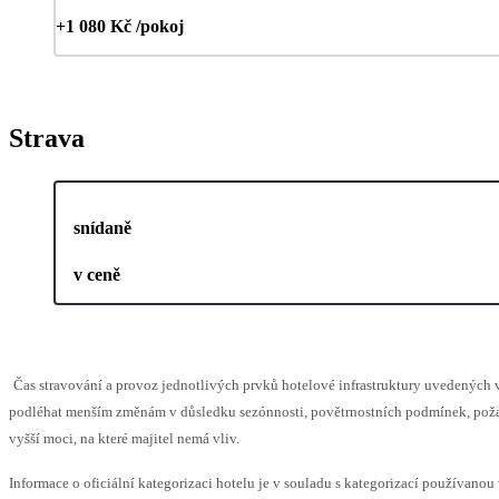
+1 080 Kč /pokoj
Strava
snídaně
v ceně
Čas stravování a provoz jednotlivých prvků hotelové infrastruktury uvedených
podléhat menším změnám v důsledku sezónnosti, povětrnostních podmínek, pož
vyšší moci, na které majitel nemá vliv.
Informace o oficiální kategorizaci hotelu je v souladu s kategorizací používanou 