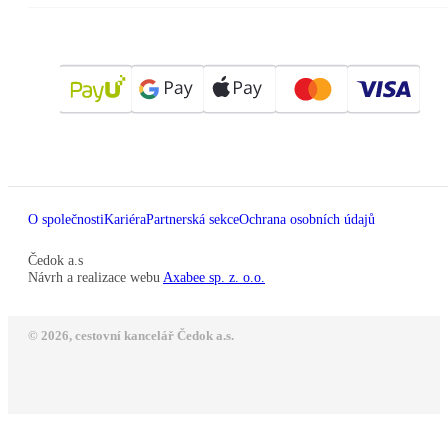
O společnosti
Kariéra
Partnerská sekce
Ochrana osobních údajů
Čedok a.s
Návrh a realizace webu
Axabee sp. z. o.o.
© 2026, cestovní kancelář Čedok a.s.