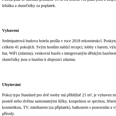
lehátka a slunečníky za poplatek.
Vybavení
Sedmipatrová budova hotelu prošla v roce 2018 rekonstrukcí. Poskyt
celkem 41 pokojích. Svým hostům nabízí recepci, lobby s barem, výtah
bar, WiFi (zdarma), venkovní bazén s integrovaným dětským bazénem
slunečníky jsou u bazénu k dispozici zdarma.
Ubytování
Pokoj typu Standard pro dvě osoby má přibližně 21 m², je vybaven 
postelí nebo dvěma samostatnými lůžky, koupelnou se sprchou, fénem
kosmetikou, TV, minibarem (za příplatek), balkonem s posezením a 
přírody.