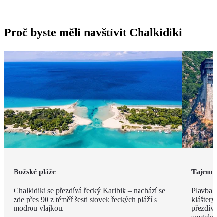
Proč byste měli navštívit Chalkidiki
Božské pláže
Tajemn
Chalkidiki se přezdívá řecký Karibik – nachází se
Plavba 
zde přes 90 z téměř šesti stovek řeckých pláží s
kláštery
modrou vlajkou.
přezdíva
smrteln