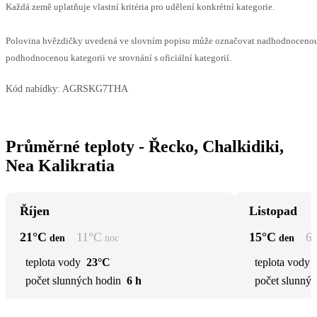
Každá země uplatňuje vlastní kritéria pro udělení konkrétní kategorie.
Polovina hvězdičky uvedená ve slovním popisu může označovat nadhodnoceno
podhodnocenou kategorii ve srovnání s oficiální kategorií.
Kód nabídky:
AGRSKG7THA
Průměrné teploty - Řecko, Chalkidiki,
Nea Kalikratia
Říjen
Listopad
21
°C
11
°C
15
°C
6
den
noc
den
teplota vody
23°C
teplota vody
počet slunných hodin
6 h
počet slunnýc