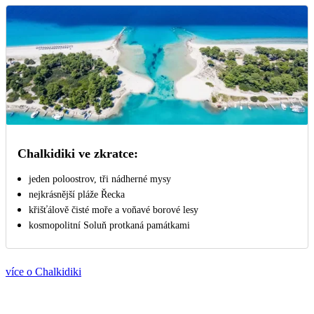
Chalkidiki ve zkratce:
jeden poloostrov, tři nádherné mysy
nejkrásnější pláže Řecka
křišťálově čisté moře a voňavé borové lesy
kosmopolitní Soluň protkaná památkami
více o Chalkidiki