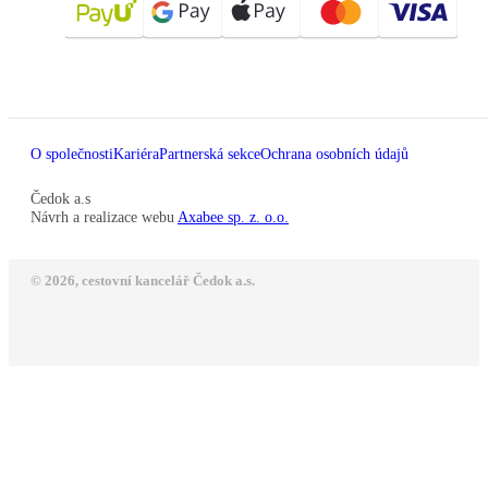
O společnosti
Kariéra
Partnerská sekce
Ochrana osobních údajů
Čedok a.s
Návrh a realizace webu
Axabee sp. z. o.o.
© 2026, cestovní kancelář Čedok a.s.