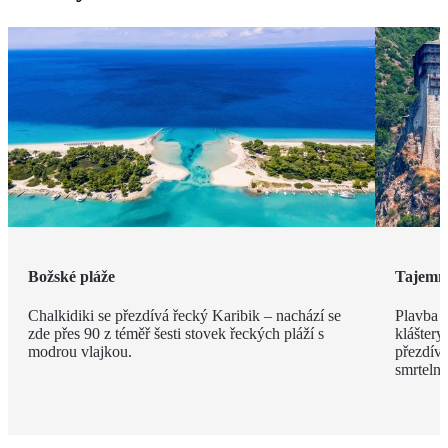
Božské pláže
Tajemn
Chalkidiki se přezdívá řecký Karibik – nachází se
Plavba 
zde přes 90 z téměř šesti stovek řeckých pláží s
kláštery
modrou vlajkou.
přezdíva
smrteln