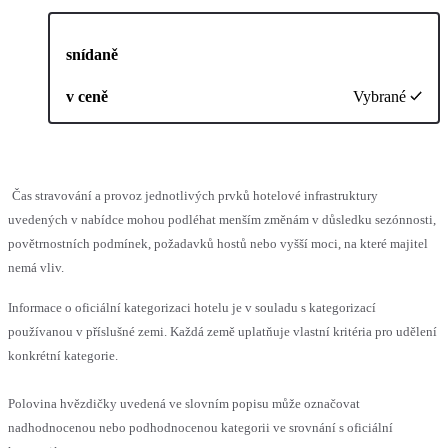
snídaně
v ceně
Vybrané
Čas stravování a provoz jednotlivých prvků hotelové infrastruktury
uvedených v nabídce mohou podléhat menším změnám v důsledku sezónnosti,
povětrnostních podmínek, požadavků hostů nebo vyšší moci, na které majitel
nemá vliv.
Informace o oficiální kategorizaci hotelu je v souladu s kategorizací
používanou v příslušné zemi. Každá země uplatňuje vlastní kritéria pro udělení
konkrétní kategorie.
Polovina hvězdičky uvedená ve slovním popisu může označovat
nadhodnocenou nebo podhodnocenou kategorii ve srovnání s oficiální