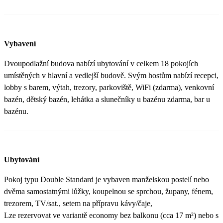
Vybavení
Dvoupodlažní budova nabízí ubytování v celkem 18 pokojích
umístěných v hlavní a vedlejší budově. Svým hostům nabízí recepci,
lobby s barem, výtah, trezory, parkoviště, WiFi (zdarma), venkovní
bazén, dětský bazén, lehátka a slunečníky u bazénu zdarma, bar u
bazénu.
Ubytování
Pokoj typu Double Standard je vybaven manželskou postelí nebo
dvěma samostatnými lůžky, koupelnou se sprchou, župany, fénem,
trezorem, TV/sat., setem na přípravu kávy/čaje,
Lze rezervovat ve variantě economy bez balkonu (cca 17 m²) nebo s