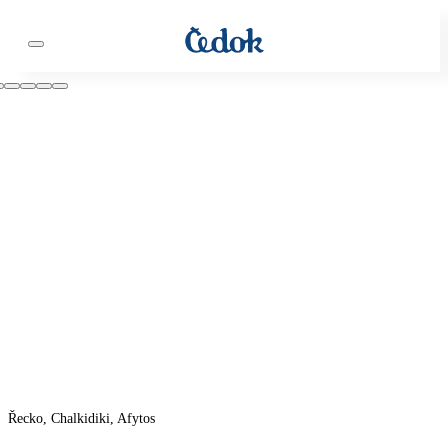
Řecko, Chalkidiki, Afytos