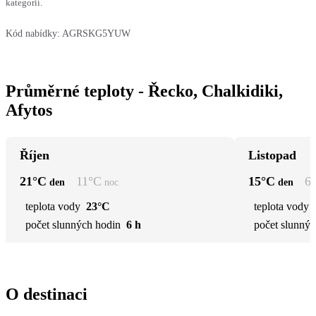
kategorií.
Kód nabídky:
AGRSKG5YUW
Průměrné teploty - Řecko, Chalkidiki,
Afytos
Říjen
Listopad
21
°C
11
°C
15
°C
6
den
noc
den
teplota vody
23°C
teplota vody
počet slunných hodin
6 h
počet slunnýc
O destinaci