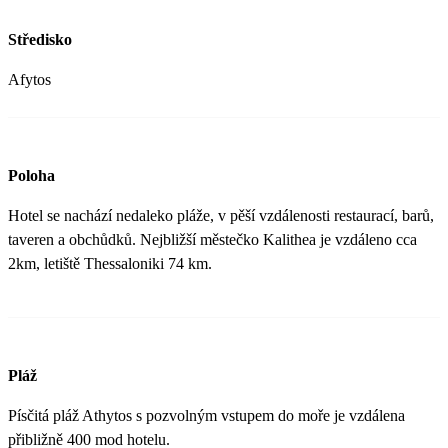
Středisko
Afytos
Poloha
Hotel se nachází nedaleko pláže, v pěší vzdálenosti restaurací, barů,
taveren a obchůdků. Nejbližší městečko Kalithea je vzdáleno cca
2km, letiště Thessaloniki 74 km.
Pláž
Písčitá pláž Athytos s pozvolným vstupem do moře je vzdálena
přibližně 400 mod hotelu.