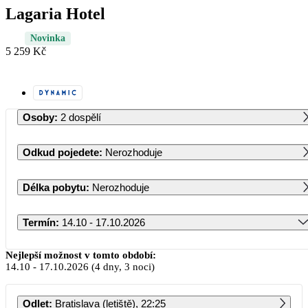
Lagaria Hotel
Novinka
5 259 Kč
Osoby
:
2 dospělí
Odkud pojedete
:
Nerozhoduje
Délka pobytu
:
Nerozhoduje
Termín
:
14.10 - 17.10.2026
Říjen 2026
Nejlepší možnost v tomto období:
14.10
-
17.10.2026
(4 dny, 3 noci)
PO
ÚT
ST
ČT
PÁ
SO
NE
Odlet
:
Bratislava (letiště), 22:25