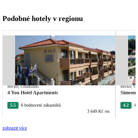
Podobné hotely v regionu
Řecko
,
Chalkidiki
Řecko
,
Ch
4 You Hotel Apartments
Simeon 
5.5
6 hodnocení zákazníků
4.2
4 
3 649 Kč
/os.
zobrazit více