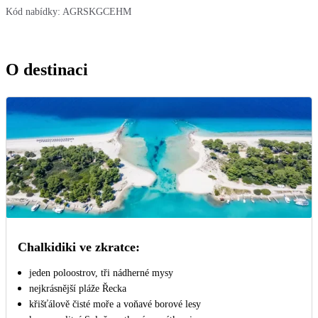
Kód nabídky:
AGRSKGCEHM
O destinaci
Chalkidiki ve zkratce:
jeden poloostrov, tři nádherné mysy
nejkrásnější pláže Řecka
křišťálově čisté moře a voňavé borové lesy