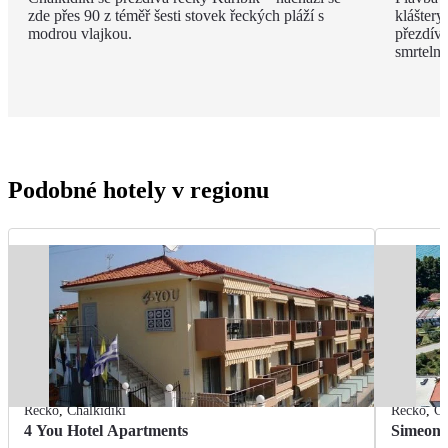
zde přes 90 z téměř šesti stovek řeckých pláží s
kláštery
modrou vlajkou.
přezdíva
smrteln
Podobné hotely v regionu
Řecko
,
Chalkidiki
Řecko
,
Ch
4 You Hotel Apartments
Simeon 