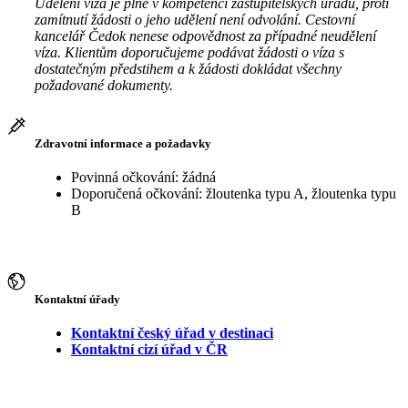
Udělení víza je plně v kompetenci zastupitelských úřadů, proti
zamítnutí žádosti o jeho udělení není odvolání. Cestovní
kancelář Čedok nenese odpovědnost za případné neudělení
víza. Klientům doporučujeme podávat žádosti o víza s
dostatečným předstihem a k žádosti dokládat všechny
požadované dokumenty.
Zdravotní informace a požadavky
Povinná očkování: žádná
Doporučená očkování: žloutenka typu A, žloutenka typu
B
Kontaktní úřady
Kontaktní český úřad v destinaci
Kontaktní cizí úřad v ČR