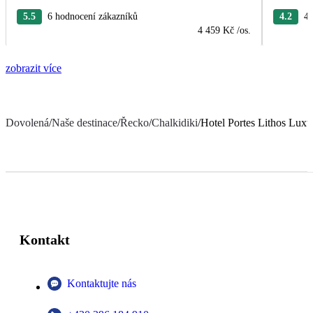
5.5
6 hodnocení zákazníků
4.2
4 
4 459 Kč
/os.
zobrazit více
Dovolená
/
Naše destinace
/
Řecko
/
Chalkidiki
/
Hotel Portes Lithos Luxu
Kontakt
Kontaktujte nás