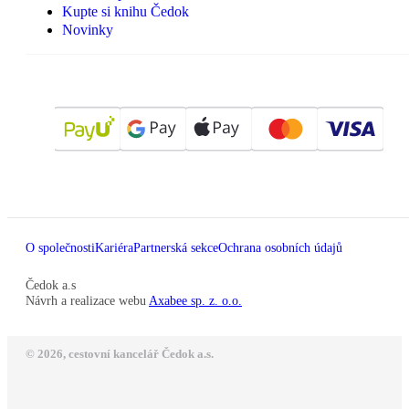
Kupte si knihu Čedok
Novinky
O společnosti
Kariéra
Partnerská sekce
Ochrana osobních údajů
Čedok a.s
Návrh a realizace webu
Axabee sp. z. o.o.
© 2026, cestovní kancelář Čedok a.s.