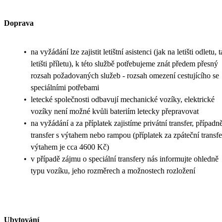
Doprava
•
na vyžádání lze zajistit letištní asistenci (jak na letišti odletu, 
letišti příletu), k této službě potřebujeme znát předem přesný
rozsah požadovaných služeb - rozsah omezení cestujícího se
speciálními potřebami
•
letecké společnosti odbavují mechanické vozíky, elektrické
vozíky není možné kvůli bateriím letecky přepravovat
•
na vyžádání a za příplatek zajistíme privátní transfer, případn
transfer s výtahem nebo rampou (příplatek za zpáteční transfe
výtahem je cca 4600 Kč)
•
v případě zájmu o speciální transfery nás informujte ohledně
typu vozíku, jeho rozměrech a možnostech rozložení
Ubytování