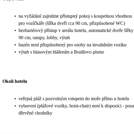
•
na vyžádání zajistíme přístupný pokoj s koupelnou vhodnou
pro vozíčkáře (šířka dveří cca 90 cm, přizpůsobené WC)
•
bezbariérový přístup v areálu hotelu, automatické dveře šířky
90 cm, rampy, lobby, výtah
•
bazén není přizpůsobený pro osoby na invalidním vozíku
•
výtah s hlasovým hlášením a Braillovo písmo
Okolí hotelu
•
veřejná pláž s pozvolným vstupem do moře přímo u hotelu
•
vybavení (plážové vozíky, hoist-chair) není k dispozici - pou
dřevěné chodníky