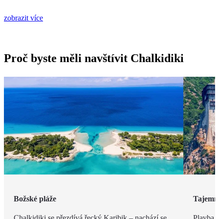
zobrazit více
Proč byste měli navštívit Chalkidiki
Božské pláže
Tajemn
Chalkidiki se přezdívá řecký Karibik – nachází se
Plavba 