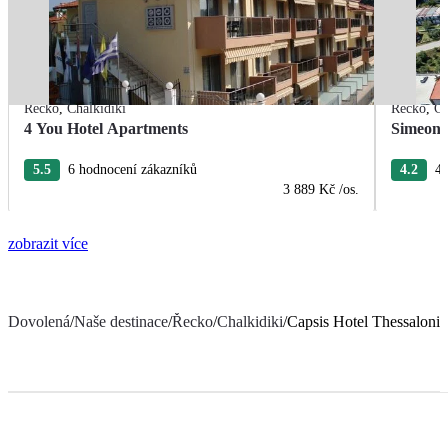
Řecko
,
Chalkidiki
Řecko
,
Ch
4 You Hotel Apartments
Simeon 
5.5
6 hodnocení zákazníků
4.2
4 
3 889 Kč
/os.
zobrazit více
Dovolená
/
Naše destinace
/
Řecko
/
Chalkidiki
/
Capsis Hotel Thessalonik