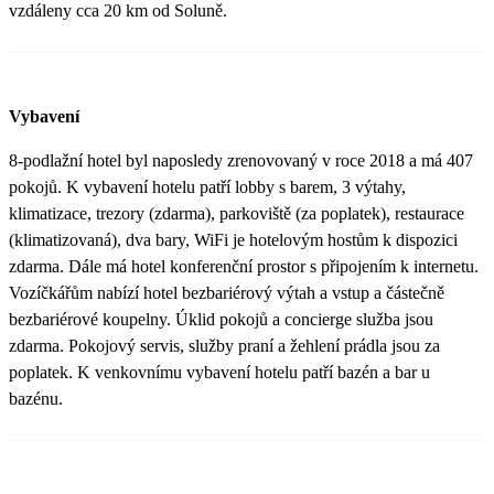
vzdáleny cca 20 km od Soluně.
Vybavení
8-podlažní hotel byl naposledy zrenovovaný v roce 2018 a má 407
pokojů. K vybavení hotelu patří lobby s barem, 3 výtahy,
klimatizace, trezory (zdarma), parkoviště (za poplatek), restaurace
(klimatizovaná), dva bary, WiFi je hotelovým hostům k dispozici
zdarma. Dále má hotel konferenční prostor s připojením k internetu.
Vozíčkářům nabízí hotel bezbariérový výtah a vstup a částečně
bezbariérové koupelny. Úklid pokojů a concierge služba jsou
zdarma. Pokojový servis, služby praní a žehlení prádla jsou za
poplatek. K venkovnímu vybavení hotelu patří bazén a bar u
bazénu.