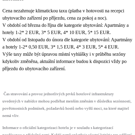
Cena nezahrnuje klimatickou taxu (platba v hotovosti na recepci
ubytovacího zařízení po příjezdu, cena za pokoj a noc).
V období od března do října dle kategorie ubytování: Apartmány a
hotely 1-2* 2 EUR, 3* 5 EUR, 4* 10 EUR, 5* 15 EUR.
V období od listopadu do února dle kategorie ubytování: Apartmány
a hotely 1-2* 0,50 EUR, 3* 1,5 EUR, 4* 3 EUR, 5* 4 EUR.
Výše taxy může být úpravou místní vyhlášky i v průběhu sezóny
kdykoliv změněna, aktuální informace budou k dispozici vždy po
příjezdu do ubytovacího zařízení.
Čas stravování a provoz jednotlivých prvků hotelové infrastruktury
uvedených v nabídce mohou podléhat menším změnám v důsledku sezónnosti,
povětrnostních podmínek, požadavků hostů nebo vyšší moci, na které majitel
nemá vliv.
Informace o oficiální kategorizaci hotelu je v souladu s kategorizací
používanou v příslušné zemi. Každá země uplatňuje vlastní kritéria pro udělení