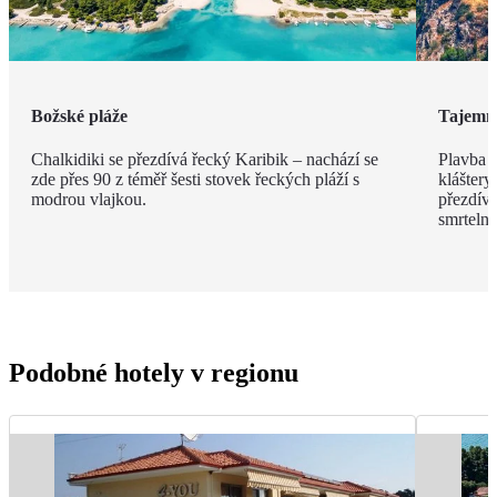
Božské pláže
Tajemn
Chalkidiki se přezdívá řecký Karibik – nachází se
Plavba 
zde přes 90 z téměř šesti stovek řeckých pláží s
kláštery
modrou vlajkou.
přezdíva
smrteln
Podobné hotely v regionu