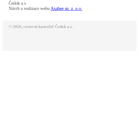
Čedok a.s
Návrh a realizace webu
Axabee sp. z. o.o.
© 2026, cestovní kancelář Čedok a.s.