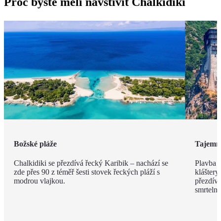
Proč byste měli navštívit Chalkidiki
Božské pláže
Tajemn
Chalkidiki se přezdívá řecký Karibik – nachází se
Plavba 
zde přes 90 z téměř šesti stovek řeckých pláží s
kláštery
modrou vlajkou.
přezdíva
smrteln