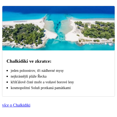
Chalkidiki ve zkratce:
jeden poloostrov, tři nádherné mysy
nejkrásnější pláže Řecka
křišťálově čisté moře a voňavé borové lesy
kosmopolitní Soluň protkaná památkami
více o Chalkidiki