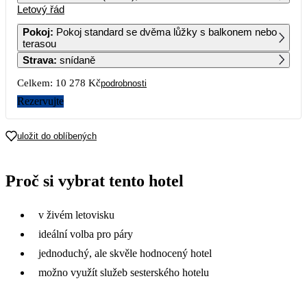
Letový řád
1
2
3
4
7 849
8 429
6 259
6 779
Pokoj
:
Pokoj standard se dvěma lůžky s balkonem nebo
terasou
5
6
7
8
9
10
11
Strava
:
snídaně
16 159
8 069
5 579
7 399
6 719
6 409
6 589
Celkem:
10 278 Kč
podrobnosti
12
13
14
15
16
17
18
7 789
5 139
6 869
Rezervujte
19
20
21
22
23
24
25
uložit do oblíbených
26
27
28
29
30
31
Proč si vybrat tento hotel
v živém letovisku
ideální volba pro páry
jednoduchý, ale skvěle hodnocený hotel
možno využít služeb sesterského hotelu