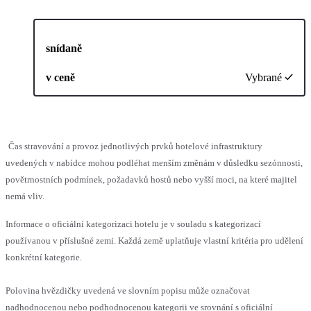
snídaně
v ceně
Vybrané
Čas stravování a provoz jednotlivých prvků hotelové infrastruktury
uvedených v nabídce mohou podléhat menším změnám v důsledku sezónnosti,
povětrnostních podmínek, požadavků hostů nebo vyšší moci, na které majitel
nemá vliv.
Informace o oficiální kategorizaci hotelu je v souladu s kategorizací
používanou v příslušné zemi. Každá země uplatňuje vlastní kritéria pro udělení
konkrétní kategorie.
Polovina hvězdičky uvedená ve slovním popisu může označovat
nadhodnocenou nebo podhodnocenou kategorii ve srovnání s oficiální