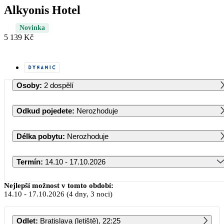
Alkyonis Hotel
Novinka
5 139 Kč
Osoby
:
2 dospělí
Odkud pojedete
:
Nerozhoduje
Délka pobytu
:
Nerozhoduje
Termín
:
14.10 - 17.10.2026
Říjen 2026
Nejlepší možnost v tomto období:
14.10
-
17.10.2026
(4 dny, 3 noci)
PO
ÚT
ST
ČT
PÁ
SO
NE
Odlet
:
Bratislava (letiště), 22:25