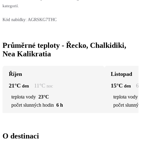
kategorií.
Kód nabídky:
AGRSKG7THC
Průměrné teploty - Řecko, Chalkidiki,
Nea Kalikratia
Říjen
Listopad
21
°C
11
°C
15
°C
6
den
noc
den
teplota vody
23°C
teplota vody
počet slunných hodin
6 h
počet slunnýc
O destinaci