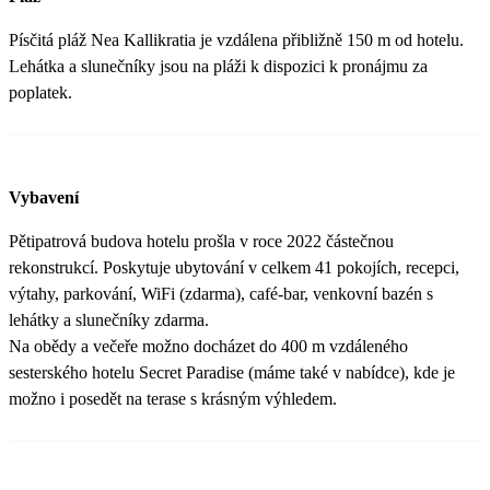
Písčitá pláž Nea Kallikratia je vzdálena přibližně 150 m od hotelu.
Lehátka a slunečníky jsou na pláži k dispozici k pronájmu za
poplatek.
Vybavení
Pětipatrová budova hotelu prošla v roce 2022 částečnou
rekonstrukcí. Poskytuje ubytování v celkem 41 pokojích, recepci,
výtahy, parkování, WiFi (zdarma), café-bar, venkovní bazén s
lehátky a slunečníky zdarma.
Na obědy a večeře možno docházet do 400 m vzdáleného
sesterského hotelu Secret Paradise (máme také v nabídce), kde je
možno i posedět na terase s krásným výhledem.