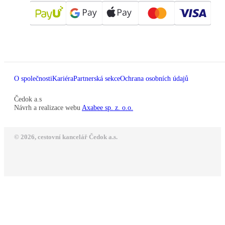
O společnosti
Kariéra
Partnerská sekce
Ochrana osobních údajů
Čedok a.s
Návrh a realizace webu
Axabee sp. z. o.o.
© 2026, cestovní kancelář Čedok a.s.