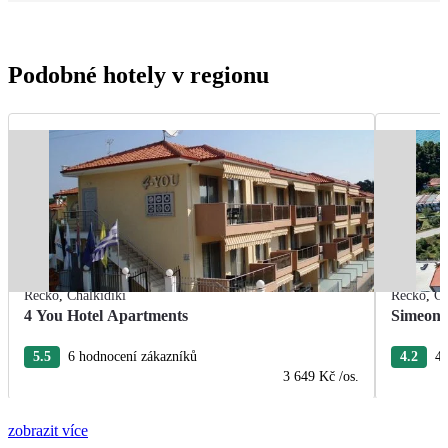
Podobné hotely v regionu
Řecko
,
Chalkidiki
Řecko
,
Ch
4 You Hotel Apartments
Simeon 
5.5
6 hodnocení zákazníků
4.2
4 
3 649 Kč
/os.
zobrazit více