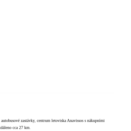
ti autobusové zastávky, centrum letoviska Anavissos s nákupními
vzdáleno cca 27 km.