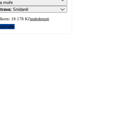
a moře
trava
:
Snídaně
lkem:
18 178 Kč
podrobnosti
zervujte