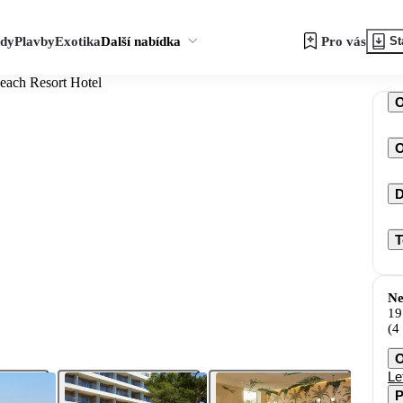
zdy
Plavby
Exotika
Další nabídka
Pro vás
St
each Resort Hotel
O
D
T
Ne
19
(4
O
Le
P