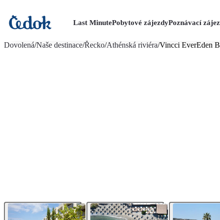
Last Minute
Pobytové zájezdy
Poznávací záje
více fotografií (21)
Dovolená
/
Naše destinace
/
Řecko
/
Athénská riviéra
/
Vincci EverEden B