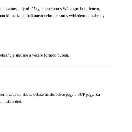
ěma samostatnými lůžky, koupelnou s WC a sprchou, fénem,
lnou klimatizací, balkonem nebo terasou s výhledem do zahrady.
 obsahuje snídaně a večeře formou bufetu.
erní zábavní show, dětské hřiště, lekce jógy a SUP jógy. Za
 hlídání dětí.