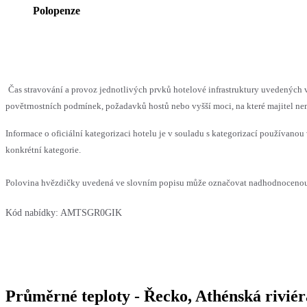
Polopenze
Čas stravování a provoz jednotlivých prvků hotelové infrastruktury uvedenýc
povětrnostních podmínek, požadavků hostů nebo vyšší moci, na které majitel nem
Informace o oficiální kategorizaci hotelu je v souladu s kategorizací používanou 
konkrétní kategorie.
Polovina hvězdičky uvedená ve slovním popisu může označovat nadhodnocenou n
Kód nabídky:
AMTSGR0GIK
Průměrné teploty - Řecko, Athénská riviér