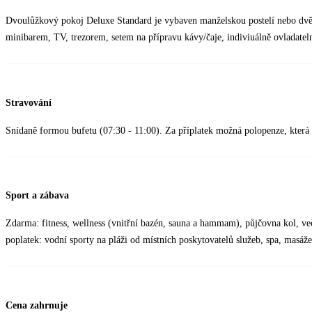
Dvoulůžkový pokoj Deluxe Standard je vybaven manželskou postelí nebo dv
minibarem, TV, trezorem, setem na přípravu kávy/čaje, indiviuálně ovladate
Stravování
Snídaně formou bufetu (07:30 - 11:00). Za příplatek možná polopenze, která
Sport a zábava
Zdarma: fitness, wellness (vnitřní bazén, sauna a hammam), půjčovna kol, več
poplatek: vodní sporty na pláži od místních poskytovatelů služeb, spa, masáže,
Cena zahrnuje