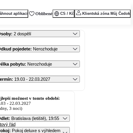
áhnout aplikaci
Oblíbené
CS / Kč
Klientská zóna Můj Čedok
Osoby
:
2 dospělí
dkud pojedete
:
Nerozhoduje
élka pobytu
:
Nerozhoduje
ermín
:
19.03 - 22.03.2027
jlepší možnost v tomto období:
.03
-
22.03.2027
 dny, 3 noci)
dlet
:
Bratislava (letiště), 19:55
tový řád
okoj
:
Pokoj deluxe s výhledem