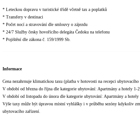
* Leteckou dopravu v turistické třídě včetně tax a poplatků
* Transfery v destinaci
* Počet nocí a stravování dle smlouvy o zájezdu
* 24/7 Služby česky hovořícího delegáta Čedoku na telefonu
* Pojištění dle zákona č. 159/1999 Sb.
Informace
Cena nezahrnuje klimatickou taxu (platba v hotovosti na recepci ubytovacího z
V období od března do října dle kategorie ubytování: Apartmány a hotely 
V období od listopadu do února dle kategorie ubytování: Apartmány a hote
Výše taxy může být úpravou místní vyhlášky i v průběhu sezóny kdykoliv změ
ubytovacího zařízení.