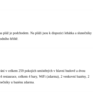
na pláž je podchodem. Na pláži jsou k dispozici lehátka a slunečníky
odního hřiště.
ování v celkem 259 pokojích umístěných v hlavní budově a dvou
, 4 restaurace, celkem 4 bary, WiFi (zdarma), 2 venkovní bazény, 2
lunečníky u bazénu zdarma.