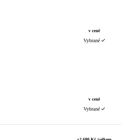
v ceně
Vybrané
v ceně
Vybrané
+2 680 Kč /celkem