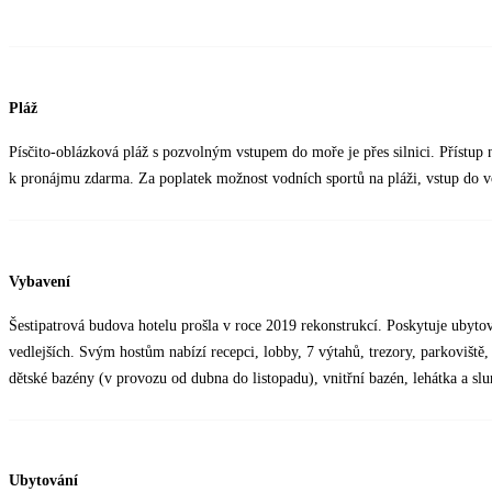
Pláž
Písčito-oblázková pláž s pozvolným vstupem do moře je přes silnici. Přístup 
k pronájmu zdarma. Za poplatek možnost vodních sportů na pláži, vstup do v
Vybavení
Šestipatrová budova hotelu prošla v roce 2019 rekonstrukcí. Poskytuje ubyt
vedlejších. Svým hostům nabízí recepci, lobby, 7 výtahů, trezory, parkoviště
dětské bazény (v provozu od dubna do listopadu), vnitřní bazén, lehátka a s
Ubytování