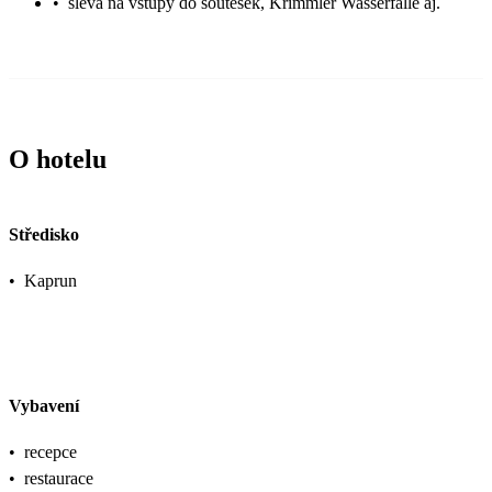
•
sleva na vstupy do soutěsek, Krimmler Wasserfälle aj.
O hotelu
Středisko
•
Kaprun
Vybavení
•
recepce
•
restaurace