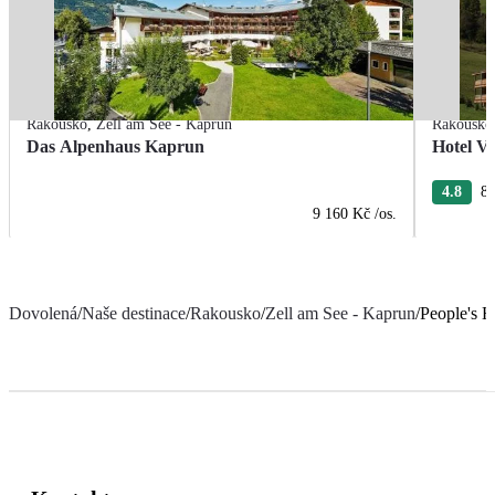
Rakousko
,
Zell am See - Kaprun
Rakousko
Das Alpenhaus Kaprun
Hotel Vi
4.8
8 
9 160 Kč
/os.
Dovolená
/
Naše destinace
/
Rakousko
/
Zell am See - Kaprun
/
People's 