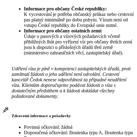
Informace pro občany České republiky:
K vycestování je potřeba občanský průkaz nebo cestovní
pas platný minimálně po dobu pobytu. Vízum není od
vstupu České republiky do Evropské unie nutné.
Informace pro občany ostatních zemí:
Údaje o pasových a vízových požadavcích včetně
přibližných lhůt pro vyřízení víz pro občany třetích zemí
jsou k dispozici u příslušných úřadů třetí země
(ministerstvo zahraničních věcí, zastupitelský úřad).
Udělení víza je plně v kompetenci zastupitelských úřadů, proti
zamítnutí žádosti o jeho udělení není odvolání. Cestovní
kancelář Čedok nenese odpovědnost za případné neudělení
víza. Klientům doporučujeme podávat žádosti o víza s
dostatečným předstihem a k žádosti dokládat všechny
požadované dokumenty.
Zdravotní informace a požadavky
Povinná očkování: žádná
Doporučená očkování: žloutenka typu A, žloutenka typu