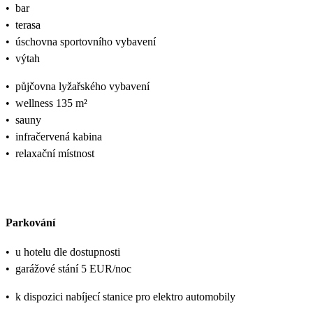
•
bar
•
terasa
•
úschovna sportovního vybavení
•
výtah
•
půjčovna lyžařského vybavení
•
wellness 135 m²
•
sauny
•
infračervená kabina
•
relaxační místnost
Parkování
•
u hotelu dle dostupnosti
•
garážové stání 5 EUR/noc
•
k dispozici nabíjecí stanice pro elektro automobily