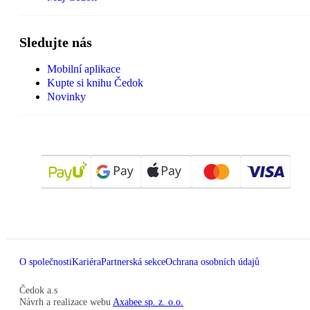
Sledujte nás
Mobilní aplikace
Kupte si knihu Čedok
Novinky
O společnosti
Kariéra
Partnerská sekce
Ochrana osobních údajů
Čedok a.s
Návrh a realizace webu
Axabee sp. z. o.o.