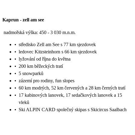
Kaprun
-
zell am see
nadmořská výška: 450 - 3 030 m.n.m.
•
středisko Zell am See s 77 km sjezdovek
•
ledovec Kitzsteinhorn s 66 km sjezdovek
•
lyžování od října do května
•
200 km běžeckých tratí
•
5 snowparků
•
zázemí pro rodiny, fun slopes
•
60 km modrých, 52 km červených a 28 km černých tratí
•
17 kabinových lanovek, 17 sedačkových lanovek a 15
vleků
•
Ski ALPIN CARD společný skipas s Skicircus Saalbach