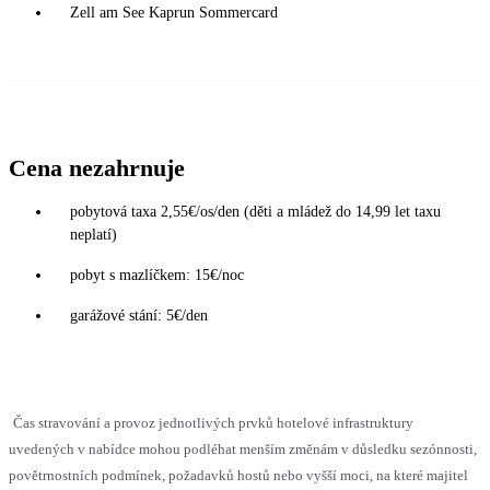
Zell am See Kaprun Sommercard
Cena nezahrnuje
pobytová taxa 2,55€/os/den (děti a mládež do 14,99 let taxu
neplatí)
pobyt s mazlíčkem: 15€/noc
garážové stání: 5€/den
Čas stravování a provoz jednotlivých prvků hotelové infrastruktury
uvedených v nabídce mohou podléhat menším změnám v důsledku sezónnosti,
povětrnostních podmínek, požadavků hostů nebo vyšší moci, na které majitel