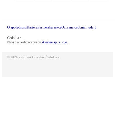
O společnosti
Kariéra
Partnerská sekce
Ochrana osobních údajů
Čedok a.s
Návrh a realizace webu
Axabee sp. z. o.o.
© 2026, cestovní kancelář Čedok a.s.