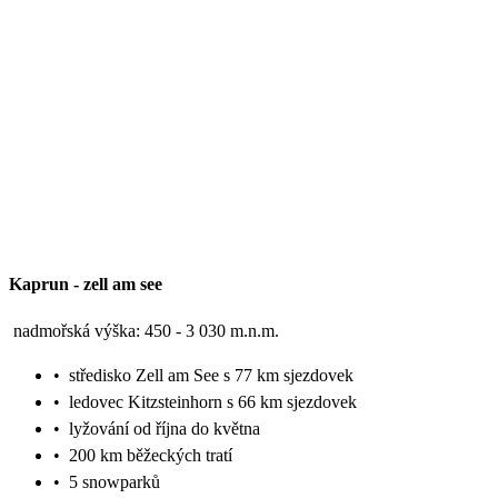
Kaprun
-
zell am see
nadmořská výška: 450 - 3 030 m.n.m.
•
středisko Zell am See s 77 km sjezdovek
•
ledovec Kitzsteinhorn s 66 km sjezdovek
•
lyžování od října do května
•
200 km běžeckých tratí
•
5 snowparků