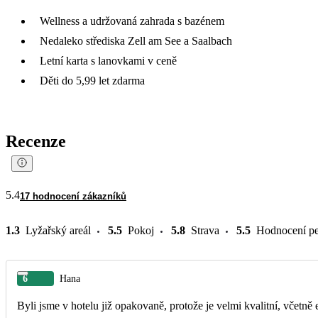
Wellness a udržovaná zahrada s bazénem
Nedaleko střediska Zell am See a Saalbach
Letní karta s lanovkami v ceně
Děti do 5,99 let zdarma
Recenze
5.4
17 hodnocení zákazníků
1.3
Lyžařský areál
5.5
Pokoj
5.8
Strava
5.5
Hodnocení pe
6
Hana
Byli jsme v hotelu již opakovaně, protože je velmi kvalitní, včetně 