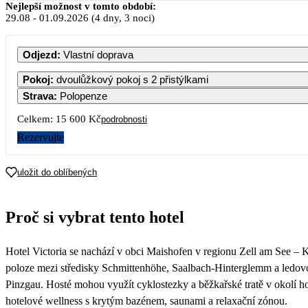
Nejlepší možnost v tomto období:
29.08
-
01.09.2026
(4 dny, 3 noci)
Odjezd
:
Vlastní doprava
Pokoj
:
dvoulůžkový pokoj s 2 přistýlkami
Strava
:
Polopenze
Celkem:
15 600 Kč
podrobnosti
Rezervujte
1
uložit do oblíbených
1
Proč si vybrat tento hotel
1
Hotel Victoria se nachází v obci Maishofen v regionu Zell am See – K
7
poloze mezi středisky Schmittenhöhe, Saalbach-Hinterglemm a ledovc
Pinzgau. Hosté mohou využít cyklostezky a běžkařské tratě v okolí hot
hotelové wellness s krytým bazénem, saunami a relaxační zónou.