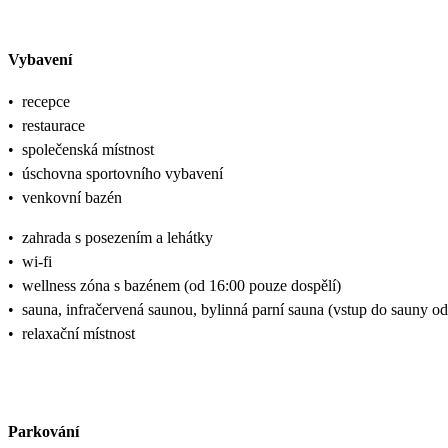
Vybavení
•
recepce
•
restaurace
•
společenská místnost
•
úschovna sportovního vybavení
•
venkovní bazén
•
zahrada s posezením a lehátky
•
wi-fi
•
wellness zóna s bazénem (od 16:00 pouze dospělí)
•
sauna, infračervená saunou, bylinná parní sauna (vstup do sauny od 
•
relaxační místnost
Parkování