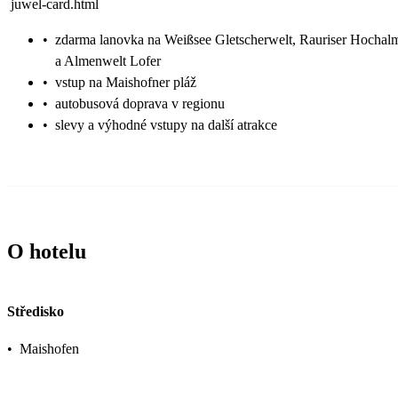
juwel-card.html
•
zdarma lanovka na Weißsee Gletscherwelt, Rauriser Hocha
a Almenwelt Lofer
•
vstup na Maishofner pláž
•
autobusová doprava v regionu
•
slevy a výhodné vstupy na další atrakce
O hotelu
Středisko
•
Maishofen