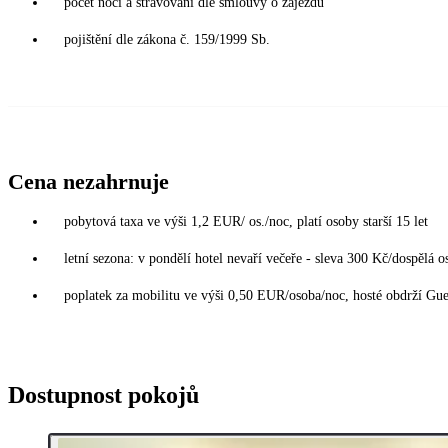
počet nocí a stravování dle smlouvy o zájezdu
pojištění dle zákona č. 159/1999 Sb.
Cena nezahrnuje
pobytová taxa ve výši 1,2 EUR/ os./noc, platí osoby starší 15 let
letní sezona: v pondělí hotel nevaří večeře - sleva 300 Kč/dospělá o
poplatek za mobilitu ve výši 0,50 EUR/osoba/noc, hosté obdrží Gue
Dostupnost pokojů