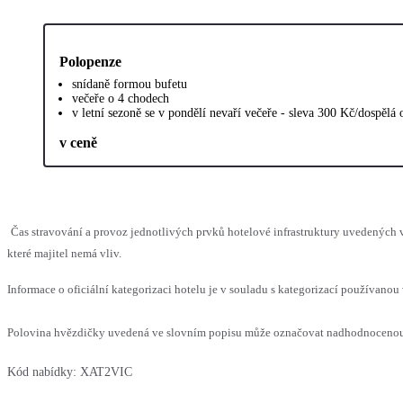
Polopenze
snídaně formou bufetu
večeře o 4 chodech
v letní sezoně se v pondělí nevaří večeře - sleva 300 Kč/dospělá 
v ceně
Čas stravování a provoz jednotlivých prvků hotelové infrastruktury uvedenýc
které majitel nemá vliv.
Informace o oficiální kategorizaci hotelu je v souladu s kategorizací používanou 
Polovina hvězdičky uvedená ve slovním popisu může označovat nadhodnocenou n
Kód nabídky:
XAT2VIC