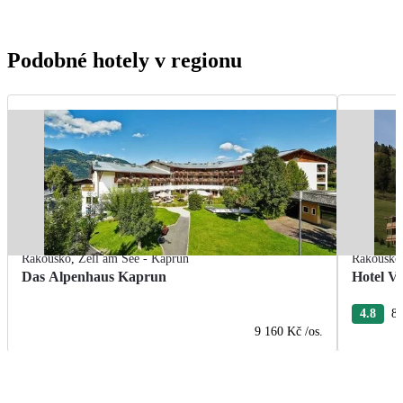
Podobné hotely v regionu
Rakousko
,
Zell am See - Kaprun
Rakousko
Das Alpenhaus Kaprun
Hotel Vi
4.8
8 
9 160 Kč
/os.