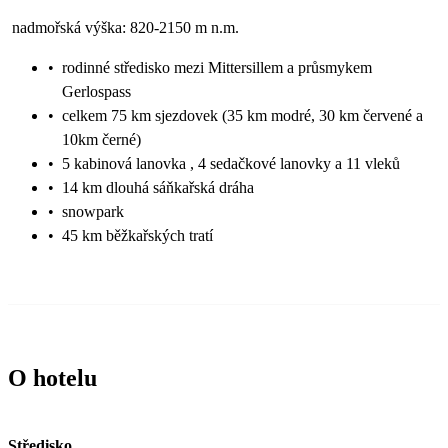
nadmořská výška: 820-2150 m n.m.
•
rodinné středisko mezi Mittersillem a průsmykem
Gerlospass
•
celkem 75 km sjezdovek (35 km modré, 30 km červené a
10km černé)
•
5 kabinová lanovka , 4 sedačkové lanovky a 11 vleků
•
14 km dlouhá sáňkařská dráha
•
snowpark
•
45 km běžkařských tratí
O hotelu
Středisko