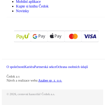
Mobilní aplikace
Kupte si knihu Čedok
Novinky
O společnosti
Kariéra
Partnerská sekce
Ochrana osobních údajů
Čedok a.s
Návrh a realizace webu
Axabee sp. z. o.o.
© 2026, cestovní kancelář Čedok a.s.