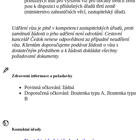
přibližných lhůt pro vyřízení víz pro občany třetích zemí
jsou k dispozici u příslušných úřadů třetí země
(ministerstvo zahraničních věcí, zastupitelský úřad).
Udělení víza je plně v kompetenci zastupitelských úřadů, proti
zamítnutí žádosti o jeho udělení není odvolání. Cestovní
kancelář Čedok nenese odpovědnost za případné neudělení
víza. Klientům doporučujeme podávat žádosti o víza s
dostatečným předstihem a k žádosti dokládat všechny
požadované dokumenty.
Zdravotní informace a požadavky
Povinná očkování: žádná
Doporučená očkování: žloutenka typu A, žloutenka typu
B
Kontaktní úřady