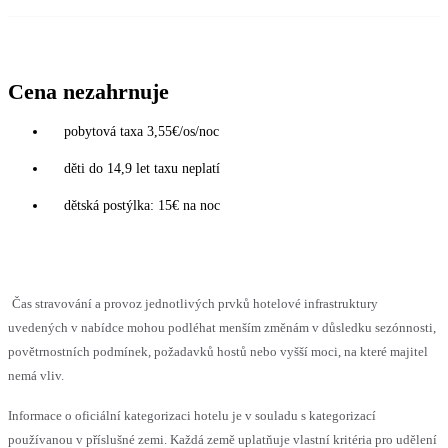
Cena nezahrnuje
pobytová taxa 3,55€/os/noc
děti do 14,9 let taxu neplatí
dětská postýlka: 15€ na noc
Čas stravování a provoz jednotlivých prvků hotelové infrastruktury
uvedených v nabídce mohou podléhat menším změnám v důsledku sezónnosti,
povětrnostních podmínek, požadavků hostů nebo vyšší moci, na které majitel
nemá vliv.
Informace o oficiální kategorizaci hotelu je v souladu s kategorizací
používanou v příslušné zemi. Každá země uplatňuje vlastní kritéria pro udělení