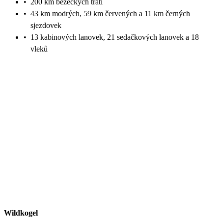
•
200 km běžeckých tratí
•
43 km modrých, 59 km červených a 11 km černých
sjezdovek
•
13 kabinových lanovek, 21 sedačkových lanovek a 18
vleků
Wildkogel