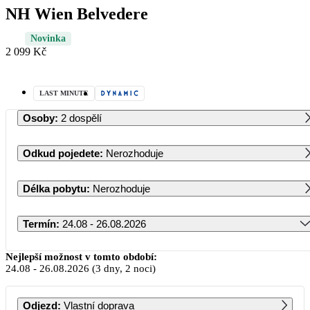
NH Wien Belvedere
Novinka
2 099 Kč
LAST MINUTE
Osoby
:
2 dospělí
Odkud pojedete
:
Nerozhoduje
Délka pobytu
:
Nerozhoduje
Termín
:
24.08 - 26.08.2026
Srpen 2026
Nejlepší možnost v tomto období:
24.08
-
26.08.2026
(3 dny, 2 noci)
PO
ÚT
ST
ČT
PÁ
SO
NE
Odjezd
:
Vlastní doprava