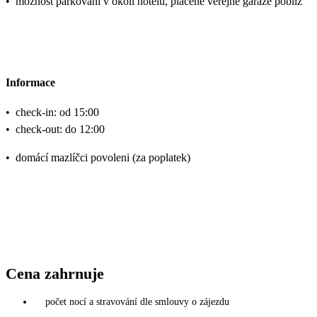
•
možnost parkování v okolí hotelu, placené veřejné garáže poblíž
Informace
•
check-in: od 15:00
•
check-out: do 12:00
•
domácí mazlíčci povoleni (za poplatek)
Cena zahrnuje
počet nocí a stravování dle smlouvy o zájezdu