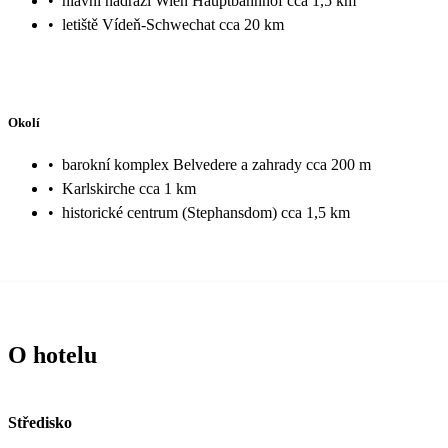
•
hlavní nádraží Wien Hauptbahnhof cca 1,5 km
•
letiště Vídeň-Schwechat cca 20 km
Okolí
•
barokní komplex Belvedere a zahrady cca 200 m
•
Karlskirche cca 1 km
•
historické centrum (Stephansdom) cca 1,5 km
O hotelu
Středisko