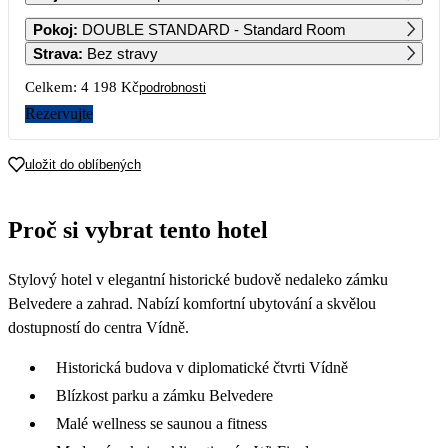
1
2
Pokoj
:
DOUBLE STANDARD - Standard Room
Strava
:
Bez stravy
3
4
5
6
7
8
9
Celkem:
4 198 Kč
podrobnosti
Rezervujte
10
11
12
13
14
15
16
2 609
2 769
3 749
3 579
2 669
uložit do oblíbených
17
18
19
20
21
22
23
2 749
2 849
3 059
3 219
3 559
3 189
2 109
Proč si vybrat tento hotel
24
25
26
27
28
29
30
2 099
2 139
2 329
2 479
2 499
2 369
2 179
Stylový hotel v elegantní historické budově nedaleko zámku
31
2 189
Belvedere a zahrad. Nabízí komfortní ubytování a skvělou
dostupností do centra Vídně.
Historická budova v diplomatické čtvrti Vídně
Blízkost parku a zámku Belvedere
Malé wellness se saunou a fitness