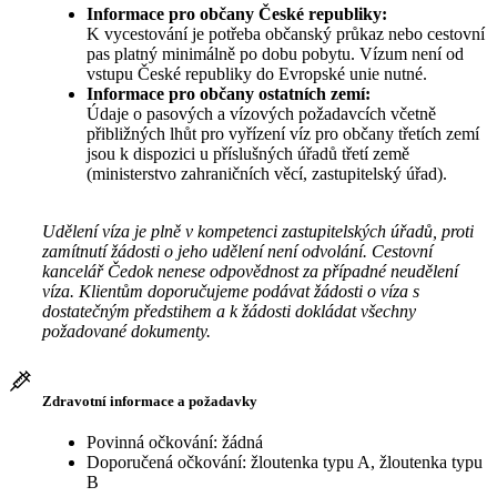
Informace pro občany České republiky:
K vycestování je potřeba občanský průkaz nebo cestovní
pas platný minimálně po dobu pobytu. Vízum není od
vstupu České republiky do Evropské unie nutné.
Informace pro občany ostatních zemí:
Údaje o pasových a vízových požadavcích včetně
přibližných lhůt pro vyřízení víz pro občany třetích zemí
jsou k dispozici u příslušných úřadů třetí země
(ministerstvo zahraničních věcí, zastupitelský úřad).
Udělení víza je plně v kompetenci zastupitelských úřadů, proti
zamítnutí žádosti o jeho udělení není odvolání. Cestovní
kancelář Čedok nenese odpovědnost za případné neudělení
víza. Klientům doporučujeme podávat žádosti o víza s
dostatečným předstihem a k žádosti dokládat všechny
požadované dokumenty.
Zdravotní informace a požadavky
Povinná očkování: žádná
Doporučená očkování: žloutenka typu A, žloutenka typu
B