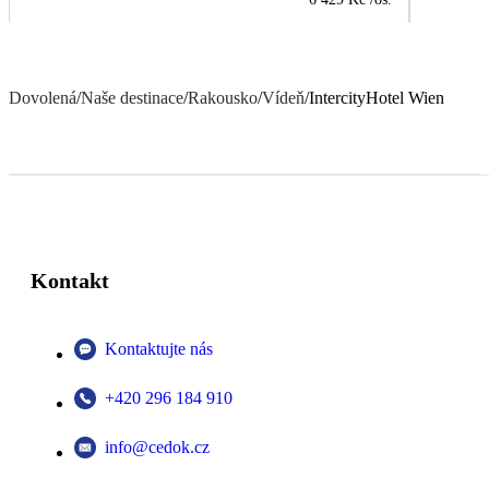
Dovolená
/
Naše destinace
/
Rakousko
/
Vídeň
/
IntercityHotel Wien
Kontakt
Kontaktujte nás
+420 296 184 910
info@cedok.cz