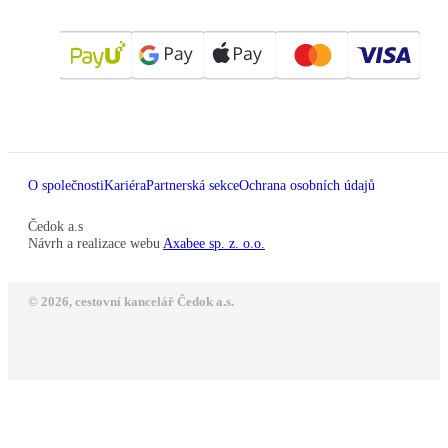
O společnosti
Kariéra
Partnerská sekce
Ochrana osobních údajů
Čedok a.s
Návrh a realizace webu
Axabee sp. z. o.o.
© 2026, cestovní kancelář Čedok a.s.