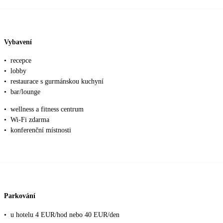
Vybavení
•
recepce
•
lobby
•
restaurace s gurmánskou kuchyní
•
bar/lounge
•
wellness a fitness centrum
•
Wi‑Fi zdarma
•
konferenční místnosti
Parkování
•
u hotelu 4 EUR/hod nebo 40 EUR/den