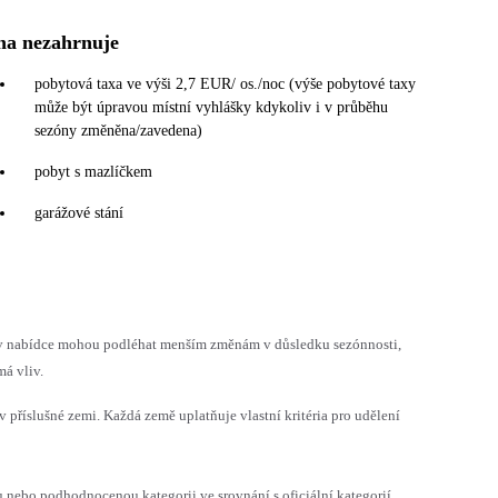
na nezahrnuje
pobytová taxa ve výši 2,7 EUR/ os./noc (výše pobytové taxy
může být úpravou místní vyhlášky kdykoliv i v průběhu
sezóny změněna/zavedena)
pobyt s mazlíčkem
garážové stání
h v nabídce mohou podléhat menším změnám v důsledku sezónnosti,
á vliv.
v příslušné zemi. Každá země uplatňuje vlastní kritéria pro udělení
ebo podhodnocenou kategorii ve srovnání s oficiální kategorií.