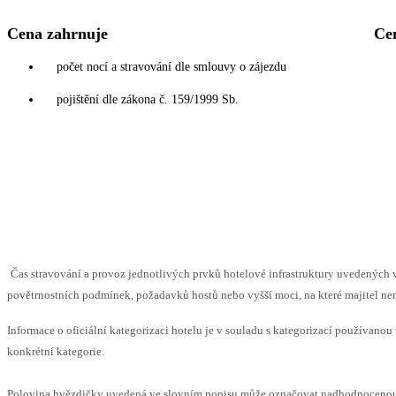
Cena zahrnuje
Ce
počet nocí a stravování dle smlouvy o zájezdu
pojištění dle zákona č. 159/1999 Sb.
Čas stravování a provoz jednotlivých prvků hotelové infrastruktury uvedenýc
povětrnostních podmínek, požadavků hostů nebo vyšší moci, na které majitel nem
Informace o oficiální kategorizaci hotelu je v souladu s kategorizací používanou 
konkrétní kategorie.
Polovina hvězdičky uvedená ve slovním popisu může označovat nadhodnocenou n