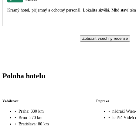
Krásný hotel, příjemný a ochotný personál. Lokalita skvělá. Mhd staví té
Zobrazit všechny recenze
Poloha hotelu
Vzdálenost
Doprava
•
Praha: 330 km
•
nádraží Wien
•
Brno: 270 km
•
letiště Vídeň
•
Bratislava: 80 km