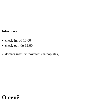
Informace
•
check‑in: od 15:00
•
check‑out: do 12:00
•
domácí mazlíčci povoleni (za poplatek)
O ceně