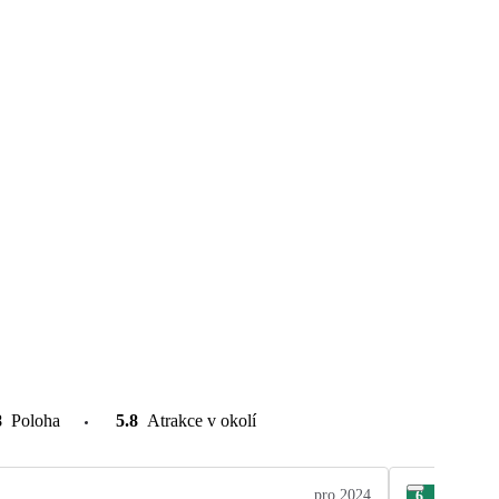
8
Poloha
5.8
Atrakce v okolí
pro 2024
6
Zde