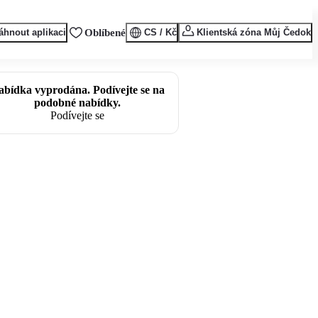
áhnout aplikaci
Oblíbené
CS / Kč
Klientská zóna Můj Čedok
abídka vyprodána. Podívejte se na
podobné nabídky.
Podívejte se