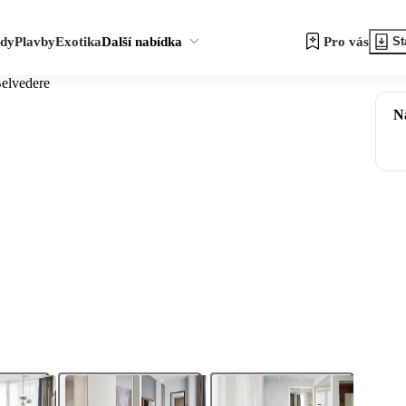
zdy
Plavby
Exotika
Další nabídka
Pro vás
St
elvedere
N