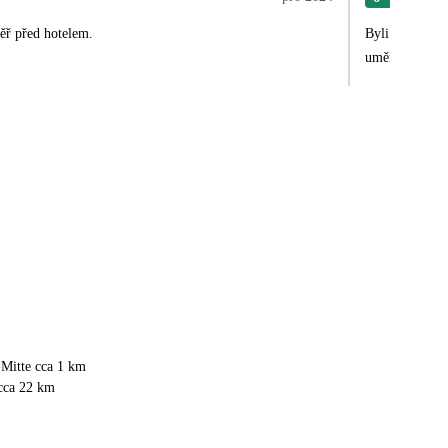
měř před hotelem.
Byli jsme nadm
umění to bylo 
-Mitte cca 1 km
 cca 22 km