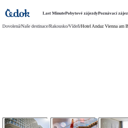
Last Minute
Pobytové zájezdy
Poznávací záje
více fotografií (11)
Dovolená
/
Naše destinace
/
Rakousko
/
Vídeň
/
Hotel Andaz Vienna am B