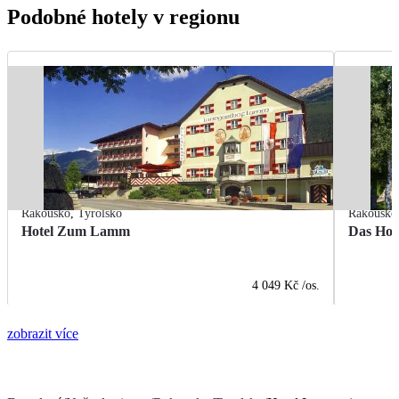
Podobné hotely v regionu
Rakousko
,
Tyrolsko
Rakousko
Hotel Zum Lamm
Das Hot
4 049 Kč
/os.
zobrazit více