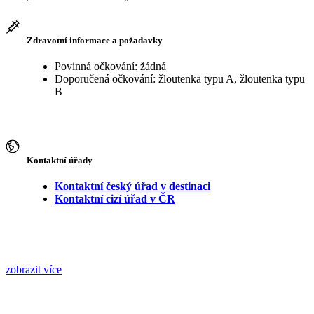
Zdravotní informace a požadavky
Povinná očkování: žádná
Doporučená očkování: žloutenka typu A, žloutenka typu
B
Kontaktní úřady
Kontaktní český úřad v destinaci
Kontaktní cizí úřad v ČR
zobrazit více