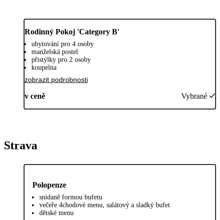
Rodinný Pokoj 'Category B'
ubytování pro 4 osoby
manželská postel
přistýlky pro 2 osoby
koupelna
zobrazit podrobnosti
v ceně
Vybrané
Strava
Polopenze
snídaně formou bufetu
večeře 4chodové menu, salátový a sladký bufet
dětské menu