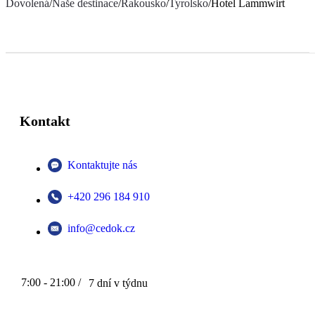
Dovolená
/
Naše destinace
/
Rakousko
/
Tyrolsko
/
Hotel Lammwirt
Kontakt
Kontaktujte nás
+420 296 184 910
info@cedok.cz
7:00 - 21:00 /
7 dní v týdnu