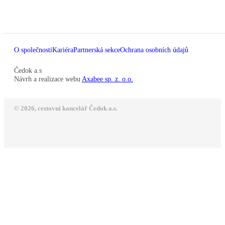
O společnosti
Kariéra
Partnerská sekce
Ochrana osobních údajů
Čedok a.s
Návrh a realizace webu
Axabee sp. z. o.o.
© 2026, cestovní kancelář Čedok a.s.