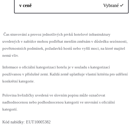
v ceně
Vybrané
Čas stravování a provoz jednotlivých prvků hotelové infrastruktury
uvedených v nabídce mohou podléhat menším změnám v důsledku sezónnosti,
povětrnostních podmínek, požadavků hostů nebo vyšší moci, na které majitel
nemá vliv.
Informace o oficiální kategorizaci hotelu je v souladu s kategorizací
používanou v příslušné zemi. Každá země uplatňuje vlastní kritéria pro udělení
konkrétní kategorie.
Polovina hvězdičky uvedená ve slovním popisu může označovat
nadhodnocenou nebo podhodnocenou kategorii ve srovnání s oficiální
kategorií.
Kód nabídky:
EUT10005382