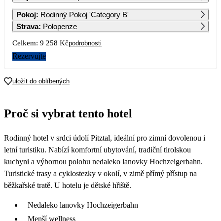
1
2
3
4
5
6
Pokoj
:
Rodinný Pokoj 'Category B'
4 629
6 169
Strava
:
Polopenze
7
8
9
10
11
12
13
Celkem:
9 258 Kč
podrobnosti
6 169
Rezervujte
14
15
16
17
18
19
20
4 629
6 169
uložit do oblíbených
21
22
23
24
25
26
27
4 629
6 169
Proč si vybrat tento hotel
28
29
30
Rodinný hotel v srdci údolí Pitztal, ideální pro zimní dovolenou i
letní turistiku. Nabízí komfortní ubytování, tradiční tirolskou
kuchyni a výbornou polohu nedaleko lanovky Hochzeigerbahn.
Turistické trasy a cyklostezky v okolí, v zimě přímý přístup na
běžkařské tratě. U hotelu je dětské hřiště.
Nedaleko lanovky Hochzeigerbahn
Menší wellness