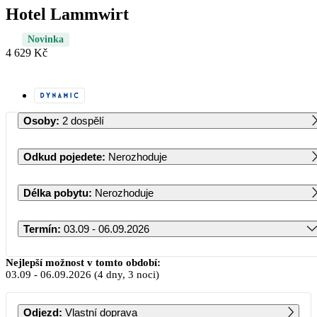
Hotel Lammwirt
Novinka
4 629 Kč
Osoby
:
2 dospělí
Odkud pojedete
:
Nerozhoduje
Délka pobytu
:
Nerozhoduje
Termín
:
03.09 - 06.09.2026
Září 2026
Nejlepší možnost v tomto období:
03.09
-
06.09.2026
(4 dny, 3 noci)
PO
ÚT
ST
ČT
PÁ
SO
NE
Odjezd
:
Vlastní doprava