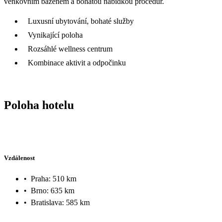
venkovním bazénem a bohatou nabídkou procedur.
Luxusní ubytování, bohaté služby
Vynikající poloha
Rozsáhlé wellness centrum
Kombinace aktivit a odpočinku
Poloha hotelu
Vzdálenost
•
Praha: 510 km
•
Brno: 635 km
•
Bratislava: 585 km