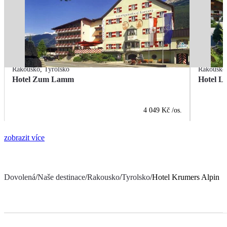
Rakousko
,
Tyrolsko
Rakousko
Hotel Zum Lamm
Hotel L
4 049 Kč
/os.
zobrazit více
Dovolená
/
Naše destinace
/
Rakousko
/
Tyrolsko
/
Hotel Krumers Alpin