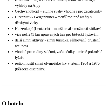
výhledy na Alpy
•
Gschwandtkopf – slunné svahy vhodné i pro začátečníky
•
Birkenlift & Geigenbühel – menší rodinné areály s
dětskými vleky
•
Katzenkopf (Leutasch) – menší areál s možností sáňkování
•
více než 245 km upravených tras pro běžecké lyžování
•
další zimní aktivity - zimní turistika, sáňkování, bruslení,
wellness
•
vhodné pro rodiny s dětmi, začátečníky a mírně pokročilé
lyžaře
•
region hostil zimní olympijské hry v letech 1964 a 1976
(běžecké disciplíny)
O hotelu