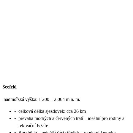
Seefeld
nadmořská výška: 1 200 – 2 064 m n. m.
•
celková délka sjezdovek: cca 26 km
•
převaha modrých a červených tratí – ideální pro rodiny a
rekreační lyžaře
•
Rosshütte – největší část střediska, moderní lanovky,