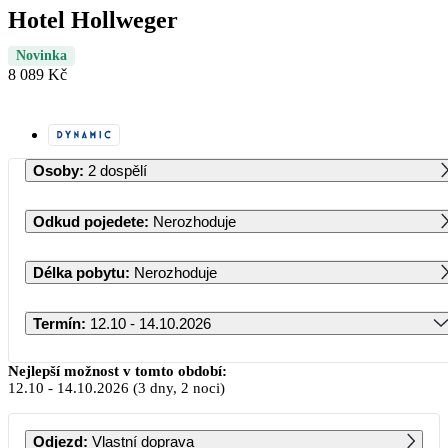
Hotel Hollweger
Novinka
8 089 Kč
Osoby
:
2 dospělí
Odkud pojedete
:
Nerozhoduje
Délka pobytu
:
Nerozhoduje
Termín
:
12.10 - 14.10.2026
Říjen 2026
Nejlepší možnost v tomto období:
12.10
-
14.10.2026
(3 dny, 2 noci)
PO
ÚT
ST
ČT
PÁ
SO
NE
Odjezd
:
Vlastní doprava