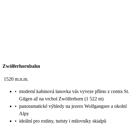
Zwölferhornbahn
1520 m.n.m.
•
moderní kabinová lanovka vás vyveze přímo z centra St.
Gilgen až na vrchol Zwölferhorn (1 522 m)
•
panoramatické výhledy na jezero Wolfgangsee a okolní
Alpy
•
ideální pro rodiny, turisty i milovníky skialpů