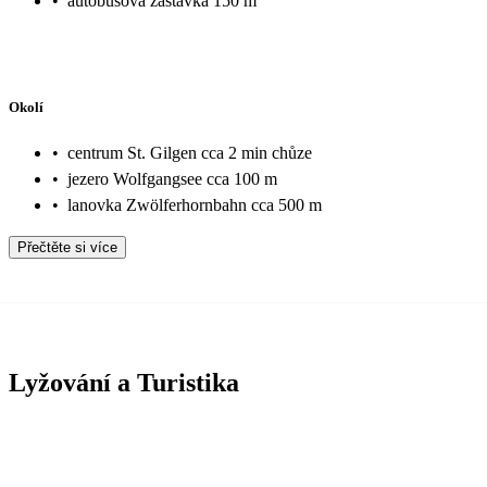
•
autobusová zastávka 150 m
Okolí
•
centrum St. Gilgen cca 2 min chůze
•
jezero Wolfgangsee cca 100 m
•
lanovka Zwölferhornbahn cca 500 m
Přečtěte si více
Lyžování a Turistika