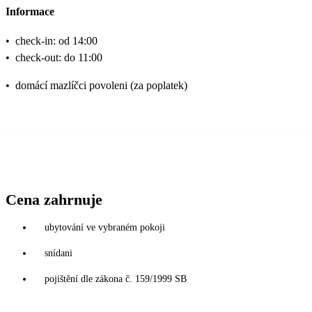
Informace
•
check-in: od 14:00
•
check-out: do 11:00
•
domácí mazlíčci povoleni (za poplatek)
Cena zahrnuje
ubytování ve vybraném pokoji
snídani
pojištění dle zákona č. 159/1999 SB