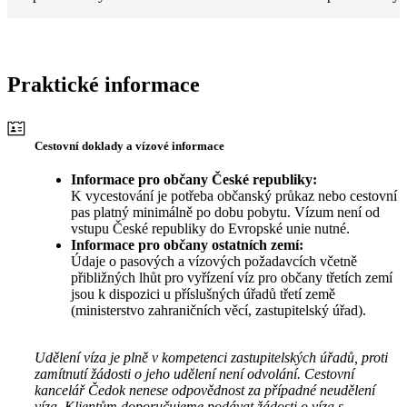
Praktické informace
Cestovní doklady a vízové informace
Informace pro občany České republiky:
K vycestování je potřeba občanský průkaz nebo cestovní
pas platný minimálně po dobu pobytu. Vízum není od
vstupu České republiky do Evropské unie nutné.
Informace pro občany ostatních zemí:
Údaje o pasových a vízových požadavcích včetně
přibližných lhůt pro vyřízení víz pro občany třetích zemí
jsou k dispozici u příslušných úřadů třetí země
(ministerstvo zahraničních věcí, zastupitelský úřad).
Udělení víza je plně v kompetenci zastupitelských úřadů, proti
zamítnutí žádosti o jeho udělení není odvolání. Cestovní
kancelář Čedok nenese odpovědnost za případné neudělení
víza. Klientům doporučujeme podávat žádosti o víza s