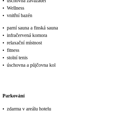
•
úschovna zavazadel
•
Wellness
•
vnitřní bazén
•
parní sauna a finská sauna
•
infračervená komora
•
relaxační místnost
•
fitness
•
stolní tenis
•
úschovna a půjčovna kol
Parkování
•
zdarma v areálu hotelu