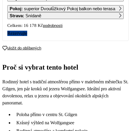
1
2
3
4
Pokoj
:
superior Dvoulůžkový Pokoj balkon nebo terasa
8 429
8 429
8 429
8 429
Strava
:
Snídaně
5
6
7
8
9
10
11
Celkem:
16 178 Kč
podrobnosti
8 429
8 429
8 429
8 429
8 429
8 429
8 259
Rezervujte
12
13
14
15
16
17
18
8 089
8 089
8 089
8 089
8 089
8 089
8 089
uložit do oblíbených
19
20
21
22
23
24
25
8 089
8 089
8 089
8 089
8 089
8 089
8 089
Proč si vybrat tento hotel
26
27
28
29
30
31
8 089
8 089
8 089
8 089
8 089
8 089
Rodinný hotel s tradiční atmosférou přímo v malebném městečku St.
Gilgen, jen pár kroků od jezera Wolfgangsee. Ideální pro aktivní
dovolenou, relax u jezera a objevování okolních alpských
panoramat.
Poloha přímo v centru St. Gilgen
Krásný výhled na Wolfgangsee
Rodinná atmosféra a komfortní pokoje