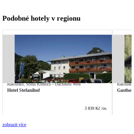
Podobné hotely v regionu
Rakousko
,
Solná Komora – Dachstein West
Rakousko
Hotel Stefanihof
Gasthof
3 839 Kč
/os.
zobrazit více