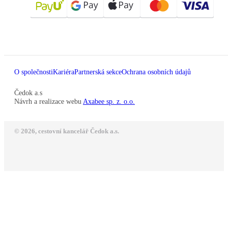
O společnosti
Kariéra
Partnerská sekce
Ochrana osobních údajů
Čedok a.s
Návrh a realizace webu
Axabee sp. z. o.o.
© 2026, cestovní kancelář Čedok a.s.