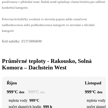
používanou v příslušné zemi. Každá země uplatňuje vlastní kritéria pro udělení
konkrétní kategorie.
Polovina hvězdičky uvedená ve slovním popisu může označovat
nadhodnocenou nebo podhodnocenou kategorii ve srovnání s oficiální
kategorií.
Kód nabídky:
EUT10004690
Průměrné teploty - Rakousko, Solná
Komora – Dachstein West
Říjen
Listopad
999
°C
999
°C
999
°C
den
noc
den
teplota vody
999°C
teplota vody
počet slunných hodin
999 h
počet slunnýc