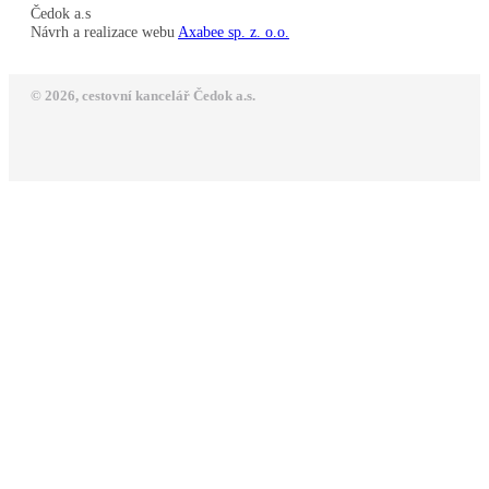
Čedok a.s
Návrh a realizace webu
Axabee sp. z. o.o.
© 2026, cestovní kancelář Čedok a.s.