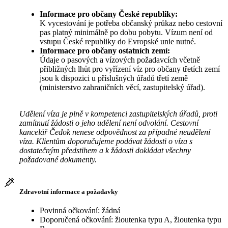
Informace pro občany České republiky:
K vycestování je potřeba občanský průkaz nebo cestovní
pas platný minimálně po dobu pobytu. Vízum není od
vstupu České republiky do Evropské unie nutné.
Informace pro občany ostatních zemí:
Údaje o pasových a vízových požadavcích včetně
přibližných lhůt pro vyřízení víz pro občany třetích zemí
jsou k dispozici u příslušných úřadů třetí země
(ministerstvo zahraničních věcí, zastupitelský úřad).
Udělení víza je plně v kompetenci zastupitelských úřadů, proti
zamítnutí žádosti o jeho udělení není odvolání. Cestovní
kancelář Čedok nenese odpovědnost za případné neudělení
víza. Klientům doporučujeme podávat žádosti o víza s
dostatečným předstihem a k žádosti dokládat všechny
požadované dokumenty.
Zdravotní informace a požadavky
Povinná očkování: žádná
Doporučená očkování: žloutenka typu A, žloutenka typu