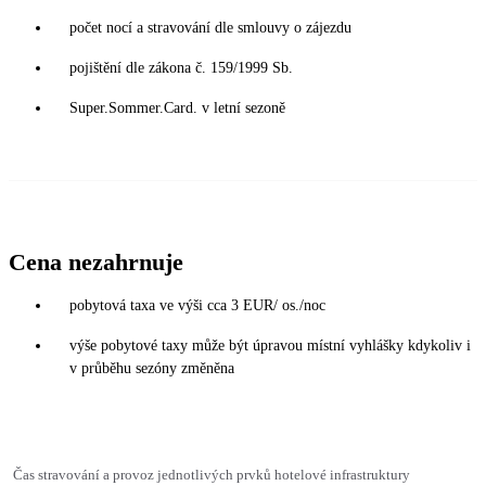
počet nocí a stravování dle smlouvy o zájezdu
pojištění dle zákona č. 159/1999 Sb.
Super.Sommer.Card. v letní sezoně
Cena nezahrnuje
pobytová taxa ve výši cca 3 EUR/ os./noc
výše pobytové taxy může být úpravou místní vyhlášky kdykoliv i
v průběhu sezóny změněna
Čas stravování a provoz jednotlivých prvků hotelové infrastruktury