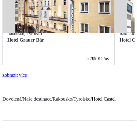
Rakousko
,
Tyrolsko
Rakousko
Hotel Grauer Bär
Hotel Ce
5 709 Kč
/os.
zobrazit více
Dovolená
/
Naše destinace
/
Rakousko
/
Tyrolsko
/
Hotel Castel