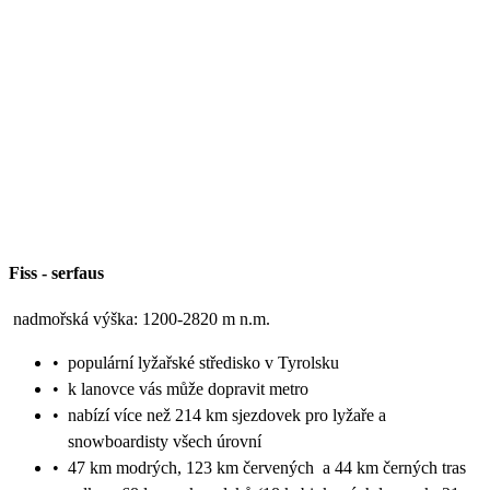
Fiss
-
serfaus
nadmořská výška: 1200-2820 m n.m.
•
populární lyžařské středisko v Tyrolsku
•
k lanovce vás může dopravit metro
•
nabízí více než 214 km sjezdovek pro lyžaře a
snowboardisty všech úrovní
•
47 km modrých, 123 km červených a 44 km černých tras