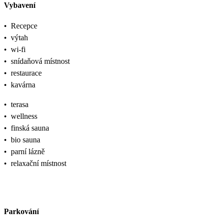
Vybavení
•
Recepce
•
výtah
•
wi-fi
•
snídaňová místnost
•
restaurace
•
kavárna
•
terasa
•
wellness
•
finská sauna
•
bio sauna
•
parní lázně
•
relaxační místnost
Parkování