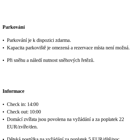
Parkování
•
Parkování je k dispozici zdarma.
•
Kapacita parkoviště je omezená a rezervace místa není možná.
•
Při sněhu a náledí nutnost sněhových řetězů.
Informace
•
Check in: 14:00
•
Check out: 10:00
•
Domácí zvířata jsou povolena na vyžádání a za poplatek 22
EUR/zvíře/den.
•
Dětská postýlka na vyžádání za poplatek 5 EUR/dítě/noc.