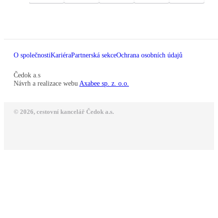
O společnosti
Kariéra
Partnerská sekce
Ochrana osobních údajů
Čedok a.s
Návrh a realizace webu
Axabee sp. z. o.o.
© 2026, cestovní kancelář Čedok a.s.