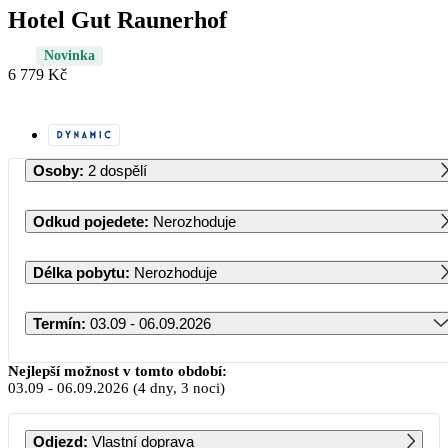
Hotel Gut Raunerhof
Novinka
6 779 Kč
Osoby
:
2 dospělí
Odkud pojedete
:
Nerozhoduje
Délka pobytu
:
Nerozhoduje
Termín
:
03.09 - 06.09.2026
Září 2026
Nejlepší možnost v tomto období:
03.09
-
06.09.2026
(4 dny, 3 noci)
PO
ÚT
ST
ČT
PÁ
SO
NE
Odjezd
:
Vlastní doprava