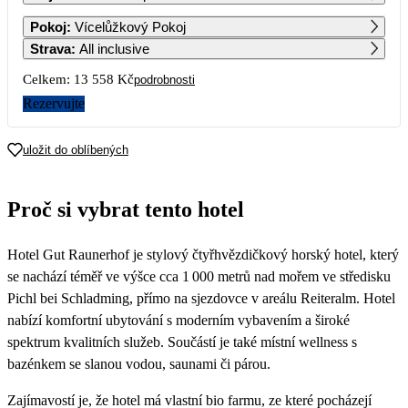
1
2
3
4
5
6
Pokoj
:
Vícelůžkový Pokoj
6 779
8 629
Strava
:
All inclusive
7
8
9
10
11
12
13
Celkem:
13 558 Kč
podrobnosti
6 779
8 629
Rezervujte
14
15
16
17
18
19
20
6 779
8 629
uložit do oblíbených
21
22
23
24
25
26
27
6 779
8 629
Proč si vybrat tento hotel
28
29
30
Hotel Gut Raunerhof je stylový čtyřhvězdičkový horský hotel, který
se nachází téměř ve výšce cca 1 000 metrů nad mořem ve středisku
Pichl bei Schladming, přímo na sjezdovce v areálu Reiteralm. Hotel
nabízí komfortní ubytování s moderním vybavením a široké
spektrum kvalitních služeb. Součástí je také místní wellness s
bazénkem se slanou vodou, saunami či párou.
Zajímavostí je, že hotel má vlastní bio farmu, ze které pocházejí