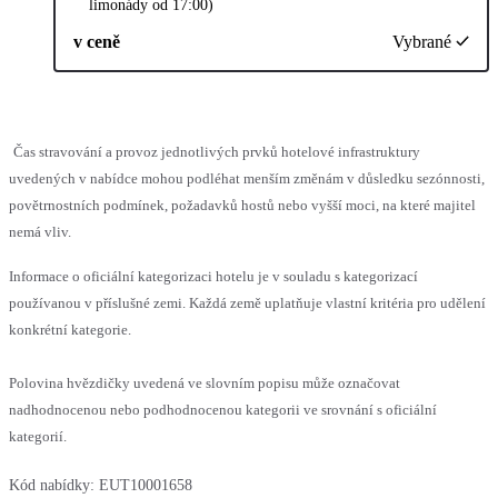
limonády od 17:00)
v ceně
Vybrané
Čas stravování a provoz jednotlivých prvků hotelové infrastruktury
uvedených v nabídce mohou podléhat menším změnám v důsledku sezónnosti,
povětrnostních podmínek, požadavků hostů nebo vyšší moci, na které majitel
nemá vliv.
Informace o oficiální kategorizaci hotelu je v souladu s kategorizací
používanou v příslušné zemi. Každá země uplatňuje vlastní kritéria pro udělení
konkrétní kategorie.
Polovina hvězdičky uvedená ve slovním popisu může označovat
nadhodnocenou nebo podhodnocenou kategorii ve srovnání s oficiální
kategorií.
Kód nabídky:
EUT10001658