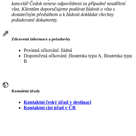
kancelář Čedok nenese odpovědnost za případné neudělení
víza. Klientům doporučujeme podávat žádosti o víza s
dostatečným předstihem a k žádosti dokládat všechny
požadované dokumenty.
Zdravotní informace a požadavky
Povinná očkování: žádná
Doporučená očkování: žloutenka typu A, žloutenka typu
B
Kontaktní úřady
Kontaktní český úřad v destinaci
Kontaktní cizí úřad v ČR