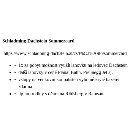
Schladming Dachstein Sommercard
https://www.schladming-dachstein.at/cs/l%C3%A9to/sommercard
•
1x za pobyt možnost využít lanovku na ledovec Dachstein
•
další lanovky v ceně Planai Bahn, Preunegg Jet aj.
•
vstupy na venkovní koupaliště i vybrané kryté bazény
zdarma
•
tip pro rodiny s dětmi na Rittisberg v Ramsau