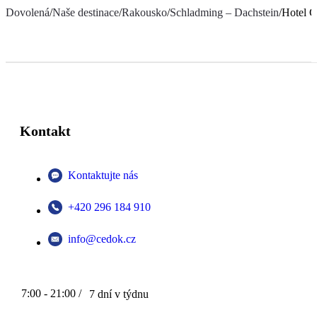
Dovolená
/
Naše destinace
/
Rakousko
/
Schladming – Dachstein
/
Hotel G
Kontakt
Kontaktujte nás
+420 296 184 910
info@cedok.cz
7:00 - 21:00 /
7 dní v týdnu