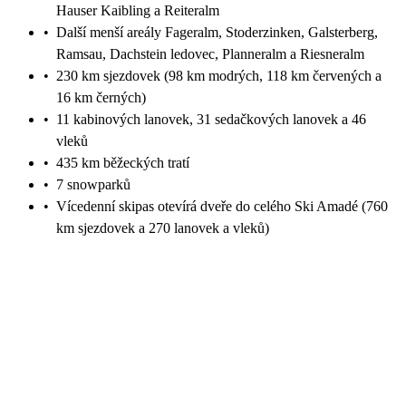
Hauser Kaibling a Reiteralm
•
Další menší areály Fageralm, Stoderzinken, Galsterberg,
Ramsau, Dachstein ledovec, Planneralm a Riesneralm
•
230 km sjezdovek (98 km modrých, 118 km červených a
16 km černých)
•
11 kabinových lanovek, 31 sedačkových lanovek a 46
vleků
•
435 km běžeckých tratí
•
7 snowparků
•
Vícedenní skipas otevírá dveře do celého Ski Amadé (760
km sjezdovek a 270 lanovek a vleků)