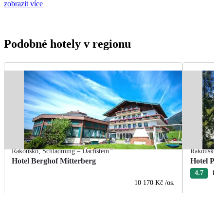
zobrazit více
Podobné hotely v regionu
Rakousko
,
Schladming – Dachstein
Rakousko
Hotel Berghof Mitterberg
Hotel P
4.7
11
10 170 Kč
/os.