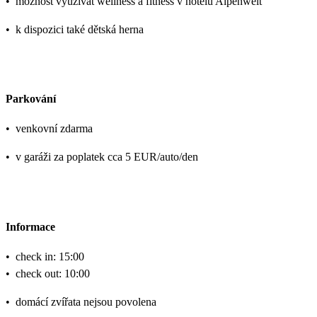
•
možnost využívat wellness a fitness v hotelu Alpenwelt
•
k dispozici také dětská herna
Parkování
•
venkovní zdarma
•
v garáži za poplatek cca 5 EUR/auto/den
Informace
•
check in: 15:00
•
check out: 10:00
•
domácí zvířata nejsou povolena