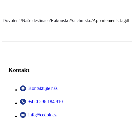
Dovolená
/
Naše destinace
/
Rakousko
/
Salcbursko
/
Appartements Jagdho
Kontakt
Kontaktujte nás
+420 296 184 910
info@cedok.cz