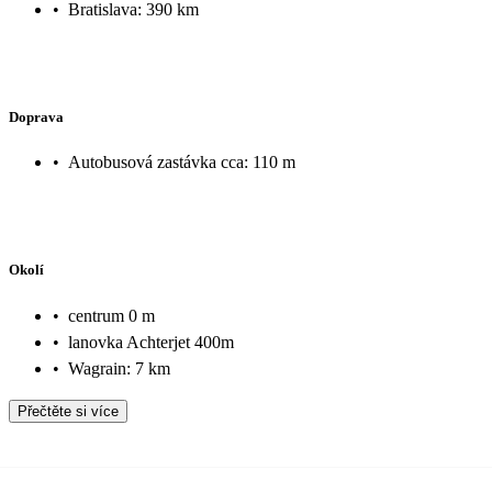
•
Bratislava: 390 km
Doprava
•
Autobusová zastávka cca: 110 m
Okolí
•
centrum 0 m
•
lanovka Achterjet 400m
•
Wagrain: 7 km
Přečtěte si více