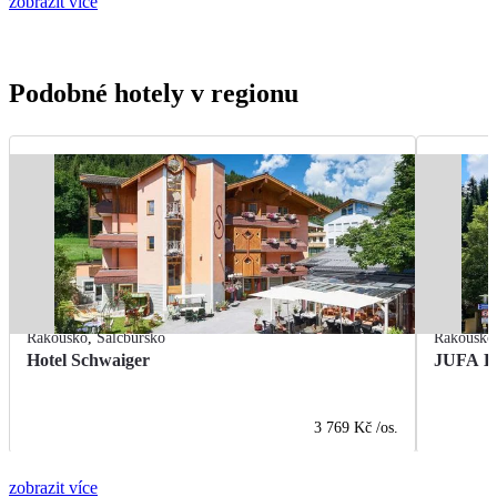
zobrazit více
Podobné hotely v regionu
Rakousko
,
Salcbursko
Rakousko
Hotel Schwaiger
JUFA Ho
3 769 Kč
/os.
zobrazit více