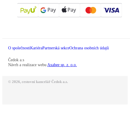
O společnosti
Kariéra
Partnerská sekce
Ochrana osobních údajů
Čedok a.s
Návrh a realizace webu
Axabee sp. z. o.o.
© 2026, cestovní kancelář Čedok a.s.