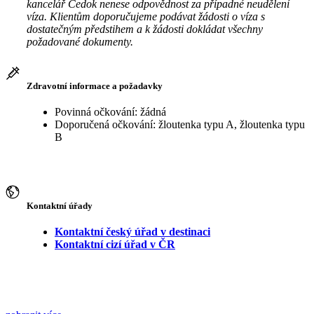
kancelář Čedok nenese odpovědnost za případné neudělení
víza. Klientům doporučujeme podávat žádosti o víza s
dostatečným předstihem a k žádosti dokládat všechny
požadované dokumenty.
Zdravotní informace a požadavky
Povinná očkování: žádná
Doporučená očkování: žloutenka typu A, žloutenka typu
B
Kontaktní úřady
Kontaktní český úřad v destinaci
Kontaktní cizí úřad v ČR