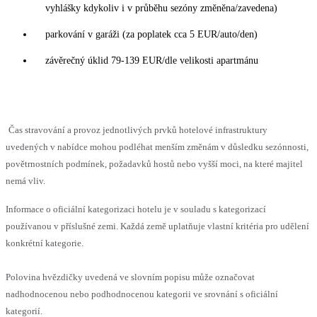
vyhlášky kdykoliv i v průběhu sezóny změněna/zavedena)
parkování v garáži (za poplatek cca 5 EUR/auto/den)
závěrečný úklid 79-139 EUR/dle velikosti apartmánu
Čas stravování a provoz jednotlivých prvků hotelové infrastruktury
uvedených v nabídce mohou podléhat menším změnám v důsledku sezónnosti,
povětrnostních podmínek, požadavků hostů nebo vyšší moci, na které majitel
nemá vliv.
Informace o oficiální kategorizaci hotelu je v souladu s kategorizací
používanou v příslušné zemi. Každá země uplatňuje vlastní kritéria pro udělení
konkrétní kategorie.
Polovina hvězdičky uvedená ve slovním popisu může označovat
nadhodnocenou nebo podhodnocenou kategorii ve srovnání s oficiální
kategorií.