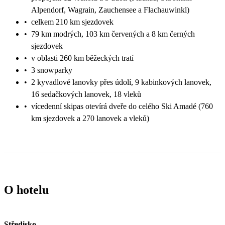
Alpendorf, Wagrain, Zauchensee a Flachauwinkl)
•
celkem 210 km sjezdovek
•
79 km modrých, 103 km červených a 8 km černých
sjezdovek
•
v oblasti 260 km běžeckých tratí
•
3 snowparky
•
2 kyvadlové lanovky přes údolí, 9 kabinkových lanovek,
16 sedačkových lanovek, 18 vleků
•
vícedenní skipas otevírá dveře do celého Ski Amadé (760
km sjezdovek a 270 lanovek a vleků)
O hotelu
Středisko