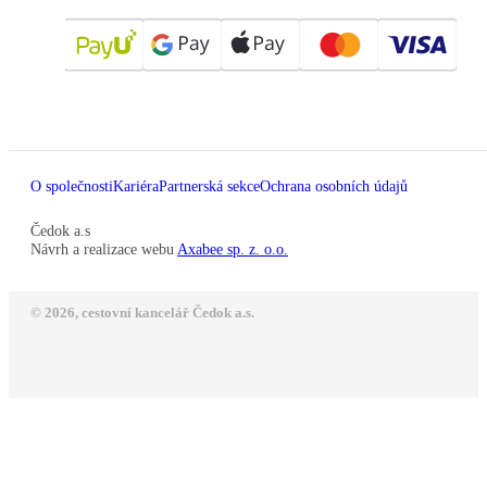
O společnosti
Kariéra
Partnerská sekce
Ochrana osobních údajů
Čedok a.s
Návrh a realizace webu
Axabee sp. z. o.o.
© 2026, cestovní kancelář Čedok a.s.