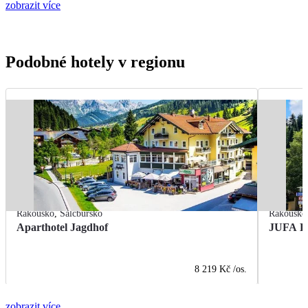
zobrazit více
Podobné hotely v regionu
Rakousko
,
Salcbursko
Rakousko
Aparthotel Jagdhof
JUFA Ho
8 219 Kč
/os.
zobrazit více