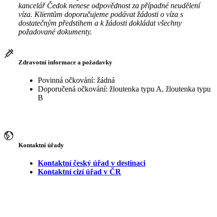
kancelář Čedok nenese odpovědnost za případné neudělení
víza. Klientům doporučujeme podávat žádosti o víza s
dostatečným předstihem a k žádosti dokládat všechny
požadované dokumenty.
Zdravotní informace a požadavky
Povinná očkování: žádná
Doporučená očkování: žloutenka typu A, žloutenka typu
B
Kontaktní úřady
Kontaktní český úřad v destinaci
Kontaktní cizí úřad v ČR