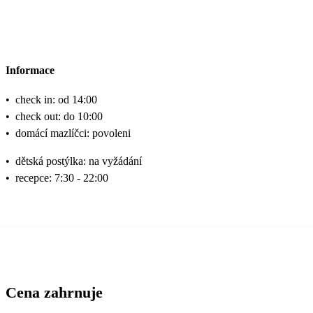
Informace
•
check in: od 14:00
•
check out: do 10:00
•
domácí mazlíčci: povoleni
•
dětská postýlka: na vyžádání
•
recepce: 7:30 - 22:00
Cena zahrnuje