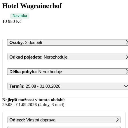
Hotel Wagrainerhof
Novinka
10 980 Kč
Osoby
:
2 dospělí
Odkud pojedete
:
Nerozhoduje
Délka pobytu
:
Nerozhoduje
Termín
:
29.08 - 01.09.2026
Srpen 2026
Nejlepší možnost v tomto období:
29.08
-
01.09.2026
(4 dny, 3 noci)
PO
ÚT
ST
ČT
PÁ
SO
NE
Odjezd
:
Vlastní doprava
1
2