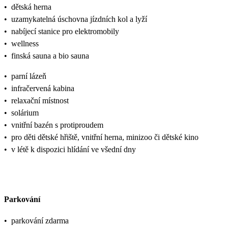
•
dětská herna
•
uzamykatelná úschovna jízdních kol a lyží
•
nabíjecí stanice pro elektromobily
•
wellness
•
finská sauna a bio sauna
•
parní lázeň
•
infračervená kabina
•
relaxační místnost
•
solárium
•
vnitřní bazén s protiproudem
•
pro děti dětské hřiště, vnitřní herna, minizoo či dětské kino
•
v létě k dispozici hlídání ve všední dny
Parkování
•
parkování zdarma