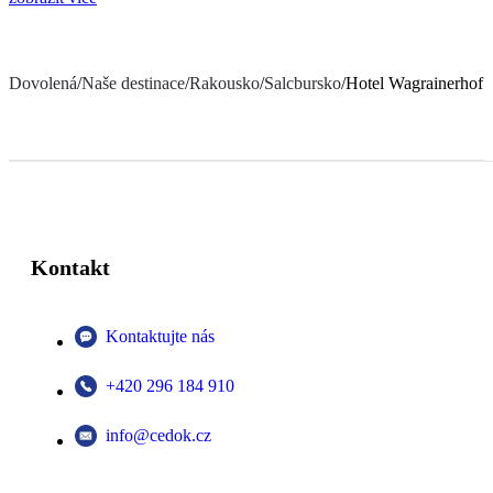
Dovolená
/
Naše destinace
/
Rakousko
/
Salcbursko
/
Hotel Wagrainerhof
Kontakt
Kontaktujte nás
+420 296 184 910
info@cedok.cz