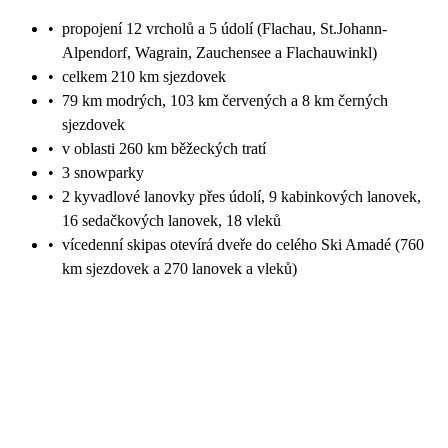
•
propojení 12 vrcholů a 5 údolí (Flachau, St.Johann-
Alpendorf, Wagrain, Zauchensee a Flachauwinkl)
•
celkem 210 km sjezdovek
•
79 km modrých, 103 km červených a 8 km černých
sjezdovek
•
v oblasti 260 km běžeckých tratí
•
3 snowparky
•
2 kyvadlové lanovky přes údolí, 9 kabinkových lanovek,
16 sedačkových lanovek, 18 vleků
•
vícedenní skipas otevírá dveře do celého Ski Amadé (760
km sjezdovek a 270 lanovek a vleků)