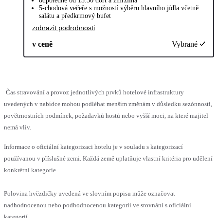
odpoledne od 13:30 dort a zmrzlina
5-chodová večeře s možností výběru hlavního jídla včetně
salátu a předkrmový bufet
zobrazit podrobnosti
v ceně
Vybrané
Čas stravování a provoz jednotlivých prvků hotelové infrastruktury
uvedených v nabídce mohou podléhat menším změnám v důsledku sezónnosti,
povětrnostních podmínek, požadavků hostů nebo vyšší moci, na které majitel
nemá vliv.
Informace o oficiální kategorizaci hotelu je v souladu s kategorizací
používanou v příslušné zemi. Každá země uplatňuje vlastní kritéria pro udělení
konkrétní kategorie.
Polovina hvězdičky uvedená ve slovním popisu může označovat
nadhodnocenou nebo podhodnocenou kategorii ve srovnání s oficiální
kategorií.