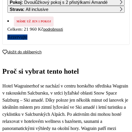
Pokoj
:
Dvoulůžkový pokoj s 2 přistýlkami Amandé
Strava
:
All inclusive
3
4
5
6
7
8
9
MÁME UŽ JEN 1 POKOJ
Celkem:
21 960 Kč
podrobnosti
10
11
12
13
14
15
16
13 260
13 260
11 730
12 120
12 120
12 120
Rezervujte
17
18
19
20
21
22
23
12 120
12 120
12 120
12 120
11 730
11 730
11 730
uložit do oblíbených
24
25
26
27
28
29
30
11 730
11 730
11 730
11 480
11 230
10 980
10 980
Proč si vybrat tento hotel
31
10 980
Hotel Wagrainerhof se nachází v centru horského střediska Wagrain
v rakouském Salcbursku, v srdci lyžařské oblasti Snow Space
Salzburg – Ski amadé. Díky poloze jen několik minut od lanovek je
ideálním místem pro zimní lyžování ve Ski amadé i letní turistiku a
cyklistiku v Salcburských Alpách. Po aktivním dni mohou hosté
relaxovat v hotelovém wellness s bazénem, saunami a
panoramatickými výhledy na okolní hory. Wagrain patří mezi