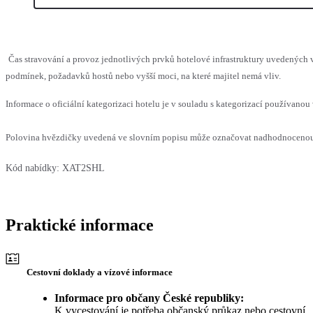
Čas stravování a provoz jednotlivých prvků hotelové infrastruktury uvedenýc
podmínek, požadavků hostů nebo vyšší moci, na které majitel nemá vliv.
Informace o oficiální kategorizaci hotelu je v souladu s kategorizací používanou 
Polovina hvězdičky uvedená ve slovním popisu může označovat nadhodnocenou n
Kód nabídky:
XAT2SHL
Praktické informace
Cestovní doklady a vízové informace
Informace pro občany České republiky:
K vycestování je potřeba občanský průkaz nebo cestovní