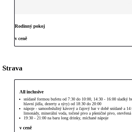
Rodinný pokoj
v ceně
Strava
All inclusive
snídaně formou bufetu od 7:30 do 10:00, 14:30 - 16:00 sladký bu
hlavní jídla, dezerty a sýry) od 18:30 do 20:00
nápoje - samoobslužný kávový a čajový bar v době snídaně a 14
limonády, minerální voda, točené pivo a pšeničné pivo, otevřená 
19:30 - 21:00 na baru long drinky, míchané nápoje
v ceně