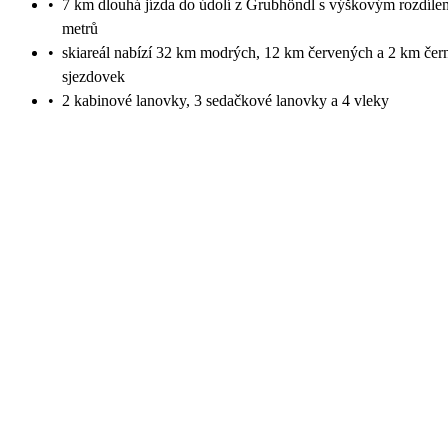
•
7 km dlouhá jízda do údolí z Grubhöndl s výškovým rozdíl
metrů
•
skiareál nabízí 32 km modrých, 12 km červených a 2 km čer
sjezdovek
•
2 kabinové lanovky, 3 sedačkové lanovky a 4 vleky