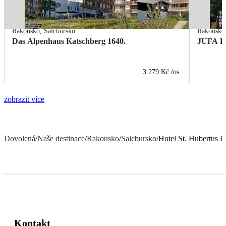
Rakousko
,
Salcbursko
Rakousko
Das Alpenhaus Katschberg 1640.
JUFA Ho
3 279 Kč
/os.
zobrazit více
Dovolená
/
Naše destinace
/
Rakousko
/
Salcbursko
/
Hotel St. Hubertus L
Kontakt