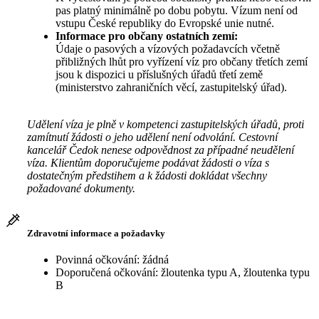
pas platný minimálně po dobu pobytu. Vízum není od
vstupu České republiky do Evropské unie nutné.
Informace pro občany ostatních zemí:
Údaje o pasových a vízových požadavcích včetně
přibližných lhůt pro vyřízení víz pro občany třetích zemí
jsou k dispozici u příslušných úřadů třetí země
(ministerstvo zahraničních věcí, zastupitelský úřad).
Udělení víza je plně v kompetenci zastupitelských úřadů, proti
zamítnutí žádosti o jeho udělení není odvolání. Cestovní
kancelář Čedok nenese odpovědnost za případné neudělení
víza. Klientům doporučujeme podávat žádosti o víza s
dostatečným předstihem a k žádosti dokládat všechny
požadované dokumenty.
Zdravotní informace a požadavky
Povinná očkování: žádná
Doporučená očkování: žloutenka typu A, žloutenka typu
B