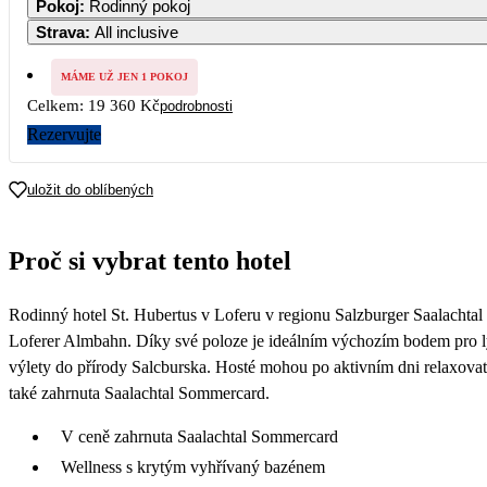
Pokoj
:
Rodinný pokoj
10 800
10 80
Strava
:
All inclusive
7
8
9
10 800
10 800
10 80
MÁME UŽ JEN 1 POKOJ
Celkem:
19 360 Kč
podrobnosti
14
15
16
10 800
10 800
10 80
Rezervujte
21
22
23
9 680
9 680
9 68
uložit do oblíbených
28
29
30
9 680
9 680
9 68
Proč si vybrat tento hotel
Rodinný hotel St. Hubertus v Loferu v regionu Salzburger Saalachtal
Loferer Almbahn. Díky své poloze je ideálním výchozím bodem pro lyžo
výlety do přírody Salcburska. Hosté mohou po aktivním dni relaxovat
také zahrnuta Saalachtal Sommercard.
V ceně zahrnuta Saalachtal Sommercard
Wellness s krytým vyhřívaný bazénem