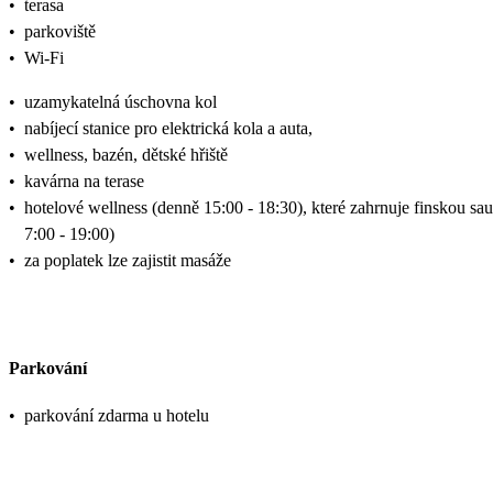
•
terasa
•
parkoviště
•
Wi-Fi
•
uzamykatelná úschovna kol
•
nabíjecí stanice pro elektrická kola a auta,
•
wellness, bazén, dětské hřiště
•
kavárna na terase
•
hotelové wellness (denně 15:00 - 18:30), které zahrnuje finskou sa
7:00 - 19:00)
•
za poplatek lze zajistit masáže
Parkování
•
parkování zdarma u hotelu