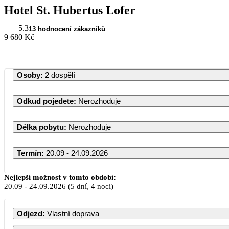
Hotel St. Hubertus Lofer
5.3
13 hodnocení zákazníků
9 680 Kč
Osoby
:
2 dospělí
Odkud pojedete
:
Nerozhoduje
Délka pobytu
:
Nerozhoduje
Termín
:
20.09 - 24.09.2026
Nejlepší možnost v tomto období:
20.09
-
24.09.2026
(5 dní, 4 noci)
PO
ÚT
ST
Odjezd
:
Vlastní doprava
1
2