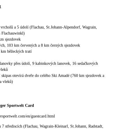
g
 vrcholů a 5 údolí (Flachau, St.Johann-Alpendorf, Wagrain,
 Flachauwinkl)
km sjezdovek
ch, 103 km červených a 8 km černých sjezdovek
0 km běžeckých tratí
lanovky přes údolí, 9 kabinkových lanovek, 16 sedačkových
vleků
í skipas otevírá dveře do celého Ski Amadé (760 km sjezdovek a
a vleků)
ger Sportwelt Card
ersportwelt.com/en/guestcard.html
h 7 střediscích (Flachau, Wagrain-Kleinarl, St.Johann, Radstadt,