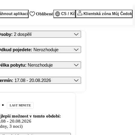
áhnout aplikaci
Oblíbené
CS / Kč
Klientská zóna Můj Čedok
Osoby
:
2 dospělí
dkud pojedete
:
Nerozhoduje
élka pobytu
:
Nerozhoduje
ermín
:
17.08 - 20.08.2026
LAST MINUTE
jlepší možnost v tomto období:
.08
-
20.08.2026
 dny, 3 noci)