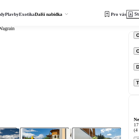
zdy
Plavby
Exotika
Další nabídka
Pro vás
St
 Wagrain
O
D
T
Ne
17
(4