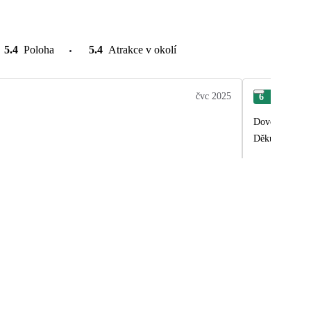
5.4
Poloha
5.4
Atrakce v okolí
čvc 2025
6
Jitk
Dovolená byla 
Děkuji p. Len