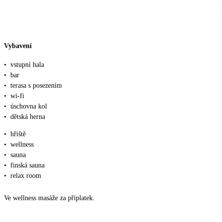
Vybavení
•
vstupní hala
•
bar
•
terasa s posezením
•
wi-fi
•
úschovna kol
•
dětská herna
•
hřiště
•
wellness
•
sauna
•
finská sauna
•
relax room
Ve wellness masáže za příplatek.