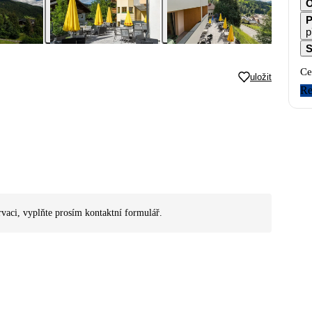
O
P
p
S
Ce
uložit
Re
rvaci, vyplňte prosím kontaktní formulář.