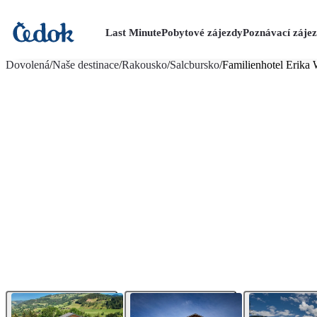
Last Minute
Pobytové zájezdy
Poznávací záje
více fotografií (18)
Dovolená
/
Naše destinace
/
Rakousko
/
Salcbursko
/
Familienhotel Erika