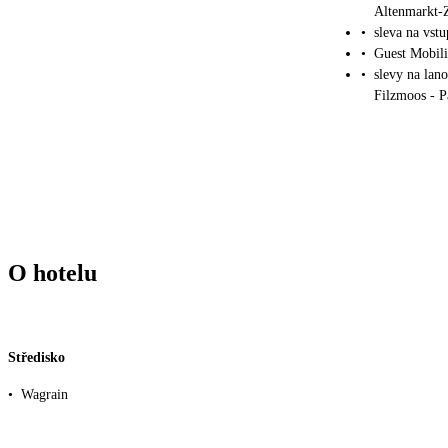
Altenmarkt-
•
sleva na vs
•
Guest Mobili
•
slevy na lan
Filzmoos - 
O hotelu
Středisko
•
Wagrain