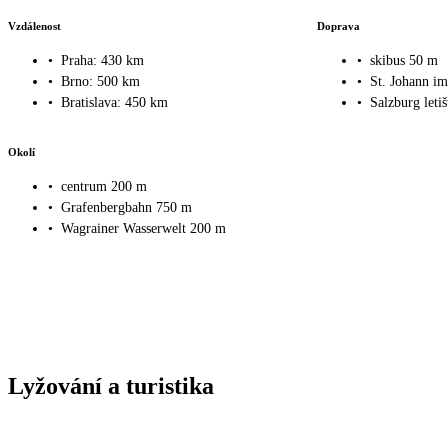
Vzdálenost
Doprava
•
Praha: 430 km
•
skibus 50 m
•
Brno: 500 km
•
St. Johann i
•
Bratislava: 450 km
•
Salzburg leti
Okolí
•
centrum 200 m
•
Grafenbergbahn 750 m
•
Wagrainer Wasserwelt 200 m
Lyžování a turistika