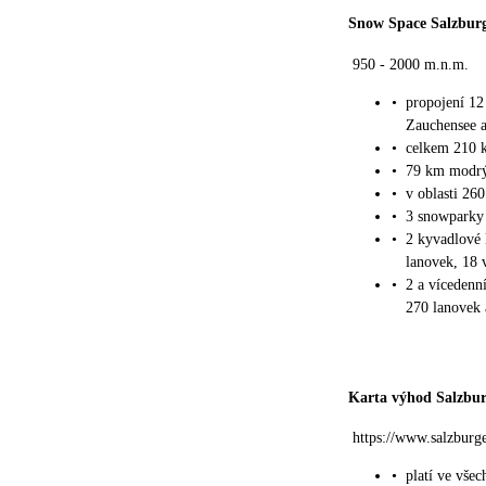
Snow Space Salzbur
950 - 2000 m.n.m.
•
propojení 12
Zauchensee a
•
celkem 210 
•
79 km modrý
•
v oblasti 26
•
3 snowparky
•
2 kyvadlové 
lanovek, 18 
•
2 a vícedenn
270 lanovek 
Karta výhod Salzbur
https://www.salzburg
•
platí ve všec