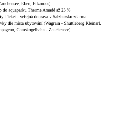
Zauchensee, Eben, Filzmoos)
tup do aquaparku Therme Amadé až 23 %
ty Ticket - veřejná doprava v Salzbursku zdarma
ovky dle místa ubytování (Wagrain - Shuttleberg Kleinarl,
Papageno, Gamskogelbahn - Zauchensee)