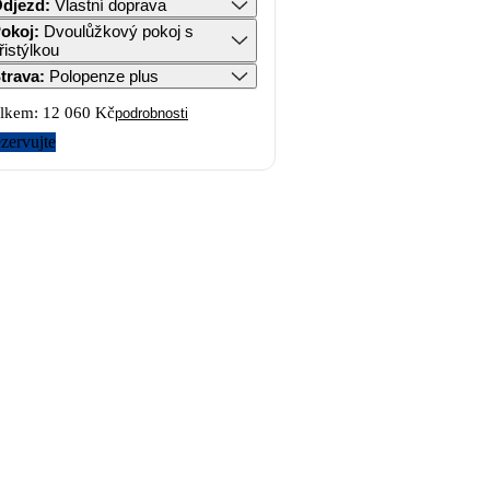
djezd
:
Vlastní doprava
okoj
:
Dvoulůžkový pokoj s
řistýlkou
trava
:
Polopenze plus
lkem:
12 060 Kč
podrobnosti
zervujte