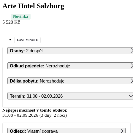
Arte Hotel Salzburg
Novinka
5 520 Kč
LAST MINUTE
Osoby
:
2 dospělí
Odkud pojedete
:
Nerozhoduje
Délka pobytu
:
Nerozhoduje
Termín
:
31.08 - 02.09.2026
Srpen 2026
Nejlepší možnost v tomto období:
31.08
-
02.09.2026
(3 dny, 2 noci)
PO
ÚT
ST
ČT
PÁ
SO
NE
Odjezd
:
Vlastní doprava