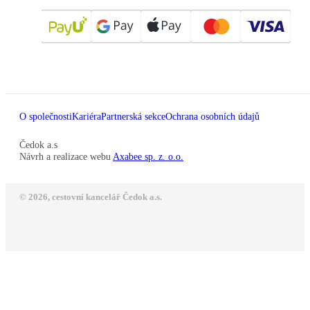
O společnosti
Kariéra
Partnerská sekce
Ochrana osobních údajů
Čedok a.s
Návrh a realizace webu
Axabee sp. z. o.o.
© 2026, cestovní kancelář Čedok a.s.