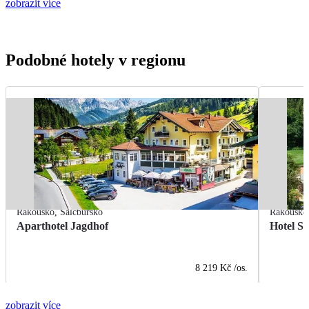
zobrazit více
Podobné hotely v regionu
Rakousko
,
Salcbursko
Rakousko
Aparthotel Jagdhof
Hotel S
8 219 Kč
/os.
zobrazit více