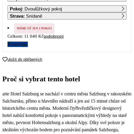
1
2
Pokoj
:
Dvoulůžkový pokoj
Strava
:
Snídaně
3
4
5
6
7
8
9
MÁME UŽ JEN 1 POKOJ
Celkem:
11 040 Kč
podrobnosti
10
11
12
13
14
15
16
5 980
5 980
5 980
5 980
Rezervujte
17
18
19
20
21
22
23
5 980
5 980
5 980
5 980
5 980
5 980
5 980
uložit do oblíbených
24
25
26
27
28
29
30
5 980
5 980
5 980
5 980
5 980
5 980
5 750
Proč si vybrat tento hotel
31
5 520
arte Hotel Salzburg se nachází v centru města Salzburg v rakouském
Salcbursku, přímo u hlavního nádraží a jen asi 15 minut chůze od
historického centra města. Moderní čtyřhvězdičkový designový
hotel nabízí komfortní pokoje s panoramatickými výhledy na staré
město, pevnost Hohensalzburg a okolní Alpy. Díky své poloze je
ideálním výchozím bodem pro poznávání památek Salzburgu,