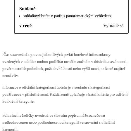
Snídaně
snídaňový bufet v patře s panoramatickým výhledem
v ceně
Vybrané
Čas stravování a provoz jednotlivých prvků hotelové infrastruktury
uvedených v nabídce mohou podléhat menším změnám v důsledku sezónnosti,
povětrnostních podmínek, požadavků hostů nebo vyšší moci, na které majitel
nemá vliv.
Informace o oficiální kategorizaci hotelu je v souladu s kategorizací
používanou v příslušné zemi. Každá země uplatňuje vlastní kritéria pro udělení
konkrétní kategorie.
Polovina hvězdičky uvedená ve slovním popisu může označovat
nadhodnocenou nebo podhodnocenou kategorii ve srovnání s oficiální
kategorií.