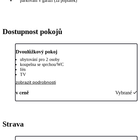
parkování v garáži (za poplatek)
Dostupnost pokojů
Dvoulůžkový pokoj
ubytování pro 2 osoby
koupelna se sprchou/WC
fén
TV
zobrazit podrobnosti
v ceně
Vybrané
Strava