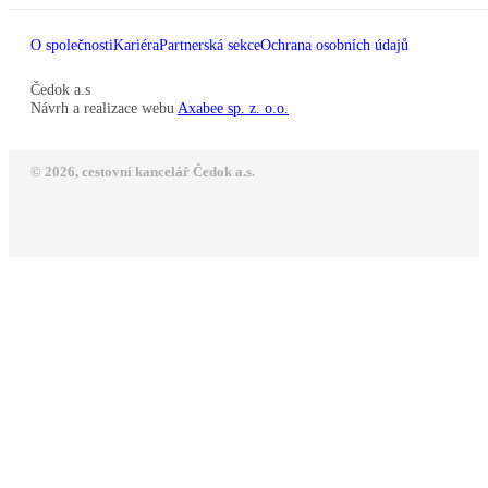
O společnosti
Kariéra
Partnerská sekce
Ochrana osobních údajů
Čedok a.s
Návrh a realizace webu
Axabee sp. z. o.o.
© 2026, cestovní kancelář Čedok a.s.