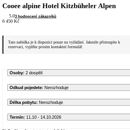
Cooee alpine Hotel Kitzbüheler Alpen
5.0
3 hodnocení zákazníků
6 450 Kč
Tato nabídka je k dispozici pouze na vyžádání. Jakmile přistoupíte k
rezervaci, vyplňte prosím kontaktní formulář.
Osoby
:
2 dospělí
Odkud pojedete
:
Nerozhoduje
Délka pobytu
:
Nerozhoduje
Termín
:
11.10 - 14.10.2026
Říjen 2026