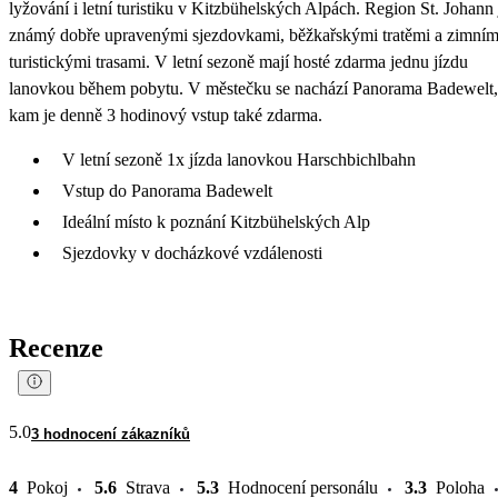
lyžování i letní turistiku v Kitzbühelských Alpách. Region St. Johann 
známý dobře upravenými sjezdovkami, běžkařskými tratěmi a zimním
turistickými trasami. V letní sezoně mají hosté zdarma jednu jízdu
lanovkou během pobytu. V městečku se nachází Panorama Badewelt,
kam je denně 3 hodinový vstup také zdarma.
V letní sezoně 1x jízda lanovkou Harschbichlbahn
Vstup do Panorama Badewelt
Ideální místo k poznání Kitzbühelských Alp
Sjezdovky v docházkové vzdálenosti
Recenze
5.0
3 hodnocení zákazníků
4
Pokoj
5.6
Strava
5.3
Hodnocení personálu
3.3
Poloha