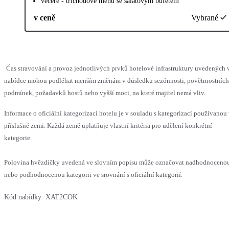
večeře - tříchodové menu se salátovým bufetem
v ceně
Vybrané
Čas stravování a provoz jednotlivých prvků hotelové infrastruktury uvedených 
nabídce mohou podléhat menším změnám v důsledku sezónnosti, povětrnostních
podmínek, požadavků hostů nebo vyšší moci, na které majitel nemá vliv.
Informace o oficiální kategorizaci hotelu je v souladu s kategorizací používanou
příslušné zemi. Každá země uplatňuje vlastní kritéria pro udělení konkrétní
kategorie.
Polovina hvězdičky uvedená ve slovním popisu může označovat nadhodnoceno
nebo podhodnocenou kategorii ve srovnání s oficiální kategorií.
Kód nabídky:
XAT2COK