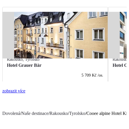
Rakousko
,
Tyrolsko
Rakousko
Hotel Grauer Bär
Hotel Ce
5 709 Kč
/os.
zobrazit více
Dovolená
/
Naše destinace
/
Rakousko
/
Tyrolsko
/
Cooee alpine Hotel Kit