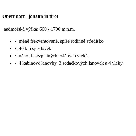
Oberndorf
-
johann in tirol
nadmořská výška: 660 - 1700 m.n.m.
•
méně frekventované, spíše rodinné středisko
•
40 km sjezdovek
•
několik bezplatných cvičných vleků
•
4 kabinové lanovky, 3 sedačkových lanovek a 4 vleky