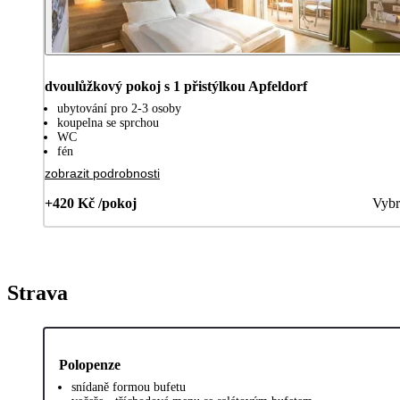
dvoulůžkový pokoj s 1 přistýlkou Apfeldorf
ubytování pro 2-3 osoby
koupelna se sprchou
WC
fén
zobrazit podrobnosti
+420 Kč /pokoj
Vybr
Strava
Polopenze
snídaně formou bufetu