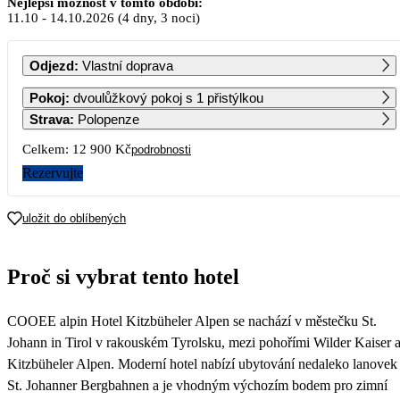
Nejlepší možnost v tomto období:
11.10
-
14.10.2026
(4 dny, 3 noci)
PO
ÚT
ST
ČT
PÁ
SO
NE
Odjezd
:
Vlastní doprava
1
2
3
4
Pokoj
:
dvoulůžkový pokoj s 1 přistýlkou
6 840
6 840
6 840
6 840
Strava
:
Polopenze
5
6
7
8
9
10
11
Celkem:
12 900 Kč
podrobnosti
6 840
6 840
6 840
6 840
6 710
6 580
6 450
Rezervujte
12
13
14
15
16
17
18
6 450
6 450
6 450
6 450
6 450
6 450
6 450
uložit do oblíbených
19
20
21
22
23
24
25
6 450
6 450
6 450
6 450
6 450
6 450
6 450
Proč si vybrat tento hotel
26
27
28
29
30
31
6 450
6 450
6 450
6 450
6 450
COOEE alpin Hotel Kitzbüheler Alpen se nachází v městečku St.
Johann in Tirol v rakouském Tyrolsku, mezi pohořími Wilder Kaiser 
Kitzbüheler Alpen. Moderní hotel nabízí ubytování nedaleko lanovek
St. Johanner Bergbahnen a je vhodným výchozím bodem pro zimní