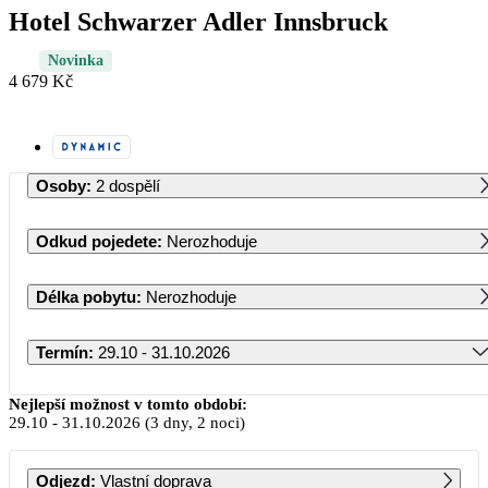
Hotel Schwarzer Adler Innsbruck
Novinka
4 679 Kč
Osoby
:
2 dospělí
Odkud pojedete
:
Nerozhoduje
Délka pobytu
:
Nerozhoduje
Termín
:
29.10 - 31.10.2026
Říjen 2026
Nejlepší možnost v tomto období:
29.10
-
31.10.2026
(3 dny, 2 noci)
PO
ÚT
ST
ČT
PÁ
SO
NE
Odjezd
:
Vlastní doprava