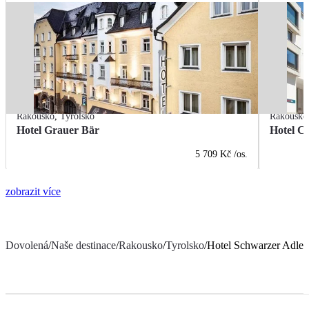
Rakousko
,
Tyrolsko
Rakousko
Hotel Grauer Bär
Hotel Ce
5 709 Kč
/os.
zobrazit více
Dovolená
/
Naše destinace
/
Rakousko
/
Tyrolsko
/
Hotel Schwarzer Adler