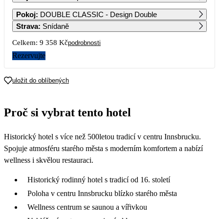
1
2
3
4
Pokoj
:
DOUBLE CLASSIC - Design Double
6 279
6 819
6 079
5 739
Strava
:
Snídaně
5
6
7
8
9
10
11
Celkem:
9 358 Kč
podrobnosti
6 599
6 819
6 669
7 109
7 449
6 319
5 089
Rezervujte
12
13
14
15
16
17
18
5 089
5 619
5 699
5 509
5 379
uložit do oblíbených
19
20
21
22
23
24
25
5 759
5 759
5 759
5 629
5 579
5 329
5 229
Proč si vybrat tento hotel
26
27
28
29
30
31
5 469
5 469
4 889
4 679
Historický hotel s více než 500letou tradicí v centru Innsbrucku.
Spojuje atmosféru starého města s moderním komfortem a nabízí
wellness i skvělou restauraci.
Historický rodinný hotel s tradicí od 16. století
Poloha v centru Innsbrucku blízko starého města
Wellness centrum se saunou a vířivkou