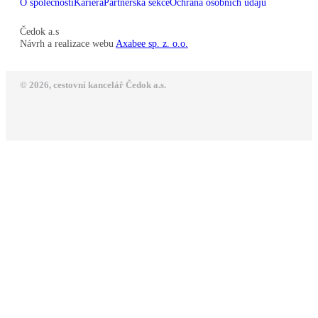
O společnosti
Kariéra
Partnerská sekce
Ochrana osobních údajů
Čedok a.s
Návrh a realizace webu
Axabee sp. z. o.o.
© 2026, cestovní kancelář Čedok a.s.