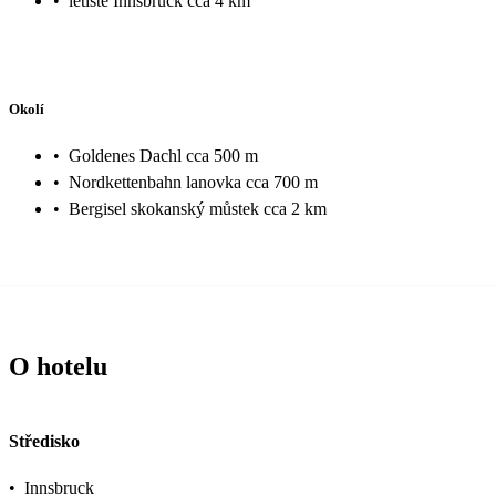
•
letiště Innsbruck cca 4 km
Okolí
•
Goldenes Dachl cca 500 m
•
Nordkettenbahn lanovka cca 700 m
•
Bergisel skokanský můstek cca 2 km
O hotelu
Středisko
•
Innsbruck