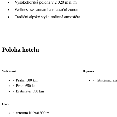
Vysokohorská poloha v 2 020 m n. m.
Wellness se saunami a relaxační zónou
Tradiční alpský styl a rodinná atmosféra
Poloha hotelu
Vzdálenost
Doprava
•
Praha: 580 km
•
letiště/nádra
•
Brno: 650 km
•
Bratislava: 590 km
Okolí
•
centrum Kühtai 900 m