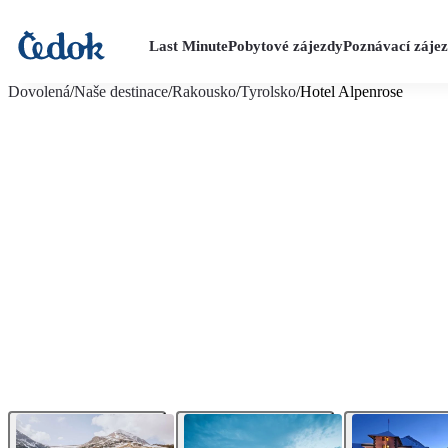
Last Minute
Pobytové zájezdy
Poznávací záje
více fotografií (16)
Dovolená
/
Naše destinace
/
Rakousko
/
Tyrolsko
/
Hotel Alpenrose