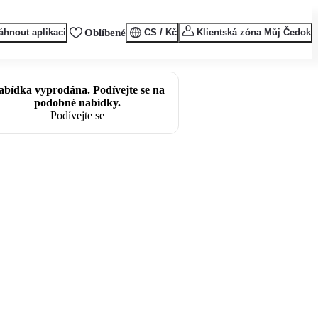
áhnout aplikaci
Oblíbené
CS / Kč
Klientská zóna Můj Čedok
abídka vyprodána. Podívejte se na
podobné nabídky.
Podívejte se