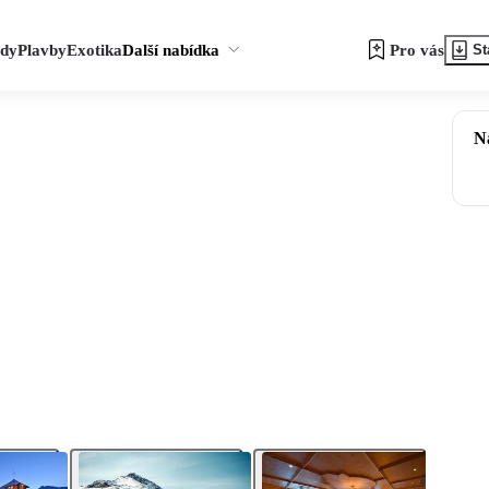
zdy
Plavby
Exotika
Další nabídka
Pro vás
St
N