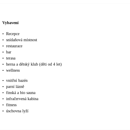
Vybavení
•
Recepce
•
snídaňová místnost
•
restaurace
•
bar
•
terasa
•
herna a dětský klub (děti od 4 let)
•
wellness
•
vnitřní bazén
•
parní lázně
•
finská a bio sauna
•
infračervená kabina
•
fitness
•
úschovna lyží