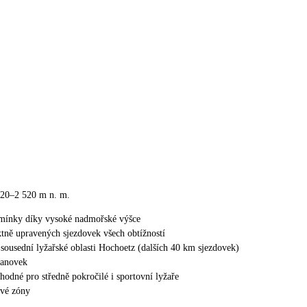
020–2 520 m n. m.
mínky díky vysoké nadmořské výšce
tně upravených sjezdovek všech obtížností
i sousední lyžařské oblasti Hochoetz (dalších 40 km sjezdovek)
lanovek
vhodné pro středně pokročilé i sportovní lyžaře
ové zóny