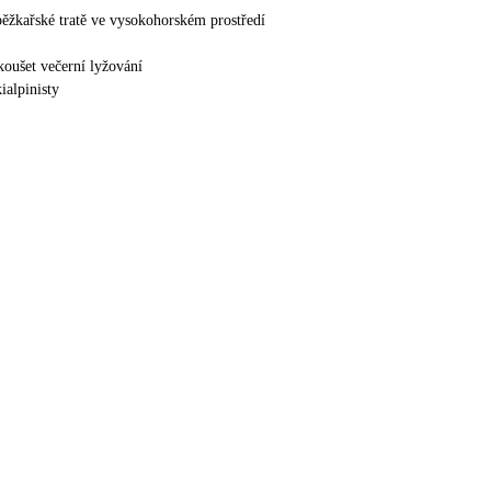
ěžkařské tratě ve vysokohorském prostředí
oušet večerní lyžování
kialpinisty