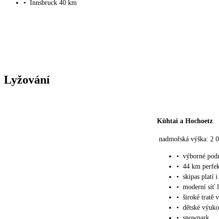
•
Innsbruck 40 km
Lyžování
Kühtai a Hochoetz
nadmořská výška: 2 
•
výborné pod
•
44 km perfek
•
skipas platí 
•
moderní síť 
•
široké tratě 
•
dětské výuk
•
snowpark