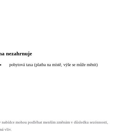
na nezahrnuje
pobytová taxa (platba na místě, výše se může měnit)
h v nabídce mohou podléhat menším změnám v důsledku sezónnosti,
á vliv.