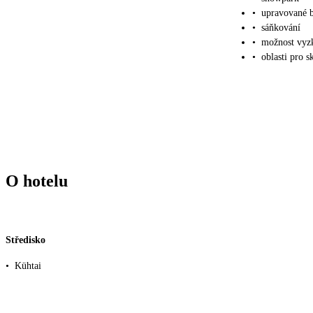
•
upravované b
•
sáňkování
•
možnost vyzk
•
oblasti pro s
O hotelu
Středisko
•
Kühtai