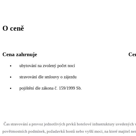
O ceně
Cena zahrnuje
Ce
ubytování na zvolený počet nocí
stravování dle smlouvy o zájezdu
pojištění dle zákona č. 159/1999 Sb.
Čas stravování a provoz jednotlivých prvků hotelové infrastruktury uvedenýc
povětrnostních podmínek, požadavků hostů nebo vyšší moci, na které majitel nem