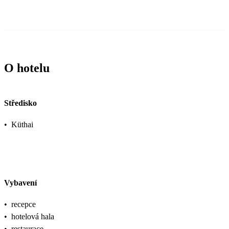
O hotelu
Středisko
•
Küthai
Vybavení
•
recepce
•
hotelová hala
•
restaurace