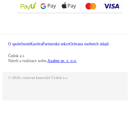
O společnosti
Kariéra
Partnerská sekce
Ochrana osobních údajů
Čedok a.s
Návrh a realizace webu
Axabee sp. z. o.o.
© 2026, cestovní kancelář Čedok a.s.