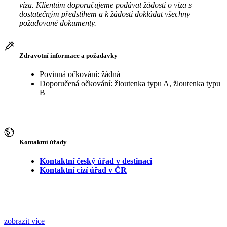
víza. Klientům doporučujeme podávat žádosti o víza s
dostatečným předstihem a k žádosti dokládat všechny
požadované dokumenty.
Zdravotní informace a požadavky
Povinná očkování: žádná
Doporučená očkování: žloutenka typu A, žloutenka typu
B
Kontaktní úřady
Kontaktní český úřad v destinaci
Kontaktní cizí úřad v ČR
zobrazit více