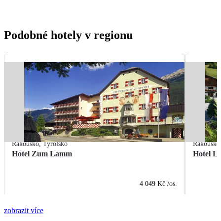
Podobné hotely v regionu
Rakousko
,
Tyrolsko
Rakousko
Hotel Zum Lamm
Hotel L
4 049 Kč
/os.
zobrazit více