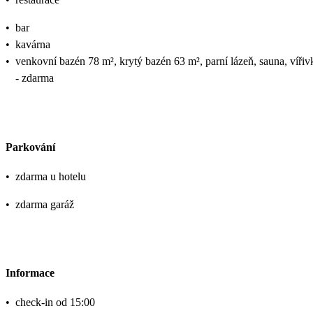
•
bar
•
kavárna
•
venkovní bazén 78 m², krytý bazén 63 m², parní lázeň, sauna, vířiv
- zdarma
Parkování
•
zdarma u hotelu
•
zdarma garáž
Informace
•
check-in od 15:00