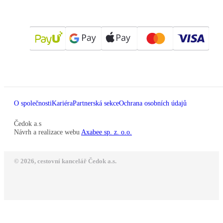
O společnosti
Kariéra
Partnerská sekce
Ochrana osobních údajů
Čedok a.s
Návrh a realizace webu
Axabee sp. z. o.o.
© 2026, cestovní kancelář Čedok a.s.