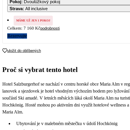
Pokoj
:
Dvoulůžkový pokoj
Strava
:
All inclusive
5
6
7
MÁME UŽ JEN 1 POKOJ
Celkem:
7 160 Kč
podrobnosti
12
13
14
Rezervujte
19
20
21
uložit do oblíbených
26
27
28
Proč si vybrat tento hotel
Hotel Salzburgerhof se nachází v centru horské obce Maria Alm v r
lanovek a sjezdovek je hotel vhodným výchozím bodem pro lyžování v
součástí Ski amadé. V letních měsících láká okolí Maria Alm na turist
Hochkönig. Hosté mohou po aktivním dni využít hotelové wellness a r
Maria Alm.
Ubytování je v malebném městečku v údolí Hochkönig