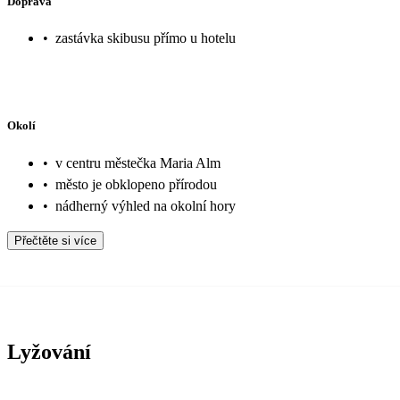
Doprava
•
zastávka skibusu přímo u hotelu
Okolí
•
v centru městečka Maria Alm
•
město je obklopeno přírodou
•
nádherný výhled na okolní hory
Přečtěte si více
Lyžování