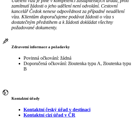
Udělení víza je plně v kompetenci zastupitelských úřadů, proti
zamítnutí žádosti o jeho udělení není odvolání. Cestovní
kancelář Čedok nenese odpovědnost za případné neudělení
víza. Klientům doporučujeme podávat žádosti o víza s
dostatečným předstihem a k žádosti dokládat všechny
požadované dokumenty.
Zdravotní informace a požadavky
Povinná očkování: žádná
Doporučená očkování: žloutenka typu A, žloutenka typu
B
Kontaktní úřady
Kontaktní český úřad v destinaci
Kontaktní cizí úřad v ČR