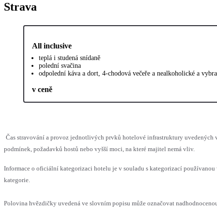
Strava
All inclusive
teplá i studená snídaně
polední svačina
odpolední káva a dort, 4-chodová večeře a nealkoholické a vybra
v ceně
Čas stravování a provoz jednotlivých prvků hotelové infrastruktury uvedenýc
podmínek, požadavků hostů nebo vyšší moci, na které majitel nemá vliv.
Informace o oficiální kategorizaci hotelu je v souladu s kategorizací používanou 
kategorie.
Polovina hvězdičky uvedená ve slovním popisu může označovat nadhodnocenou n