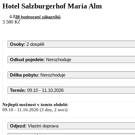
Hotel Salzburgerhof Maria Alm
4.8
28 hodnocení zákazníků
3 580 Kč
Osoby
:
2 dospělí
Odkud pojedete
:
Nerozhoduje
Délka pobytu
:
Nerozhoduje
Termín
:
09.10 - 11.10.2026
Ř
Nejlepší možnost v tomto období:
09.10
-
11.10.2026
(3 dny, 2 noci)
PO
ÚT
ST
Odjezd
:
Vlastní doprava