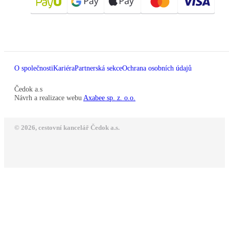
O společnosti
Kariéra
Partnerská sekce
Ochrana osobních údajů
Čedok a.s
Návrh a realizace webu
Axabee sp. z. o.o.
© 2026, cestovní kancelář Čedok a.s.