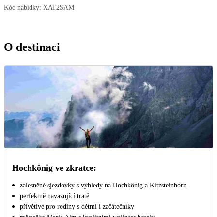
Kód nabídky:
XAT2SAM
O destinaci
Hochkönig ve zkratce:
zalesněné sjezdovky s výhledy na Hochkönig a Kitzsteinhorn
perfektně navazující tratě
přívětivé pro rodiny s dětmi i začátečníky