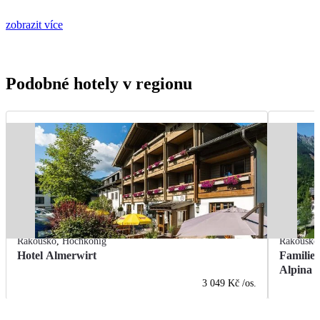
zobrazit více
Podobné hotely v regionu
Rakousko
,
Hochkönig
Rakousko
Hotel Almerwirt
Familie
Alpina
3 049 Kč
/os.