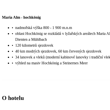
Maria Alm
-
hochkönig
•
nadmořská výška 800 - 1 900 m.n.m
•
oblast Hochkönig se rozkládá v lyžařských areálech Maria A
Dienten a Mühlbach
•
120 kilometrů sjezdovek
•
40 km modrých sjezdovek, 60 km červených sjezdovek
•
34 lanovek a vleků (moderní kabinové lanovky i tradiční vle
•
výhled na masiv Hochkönig a Steinernes Meer
O hotelu