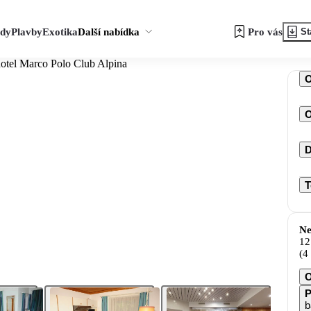
zdy
Plavby
Exotika
Další nabídka
Pro vás
St
hotel Marco Polo Club Alpina
O
D
T
Ne
12
(4
O
P
b