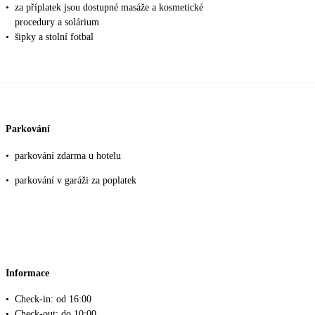
•
za příplatek jsou dostupné masáže a kosmetické
procedury a solárium
•
šipky a stolní fotbal
Parkování
•
parkování zdarma u hotelu
•
parkování v garáži za poplatek
Informace
•
Check-in: od 16:00
•
Check-out: do 10:00