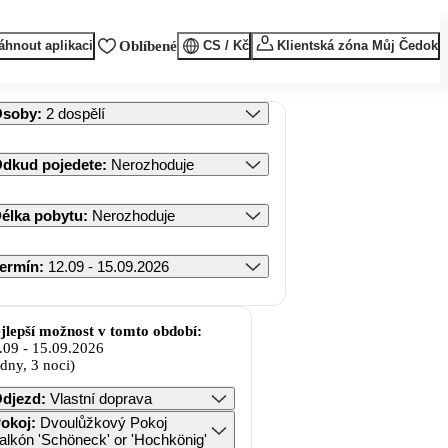
áhnout aplikaci
Oblíbené
CS / Kč
Klientská zóna Můj Čedok
Osoby
:
2 dospělí
dkud pojedete
:
Nerozhoduje
élka pobytu
:
Nerozhoduje
ermín
:
12.09 - 15.09.2026
jlepší možnost v tomto období:
.09
-
15.09.2026
 dny, 3 noci)
djezd
:
Vlastní doprava
okoj
:
Dvoulůžkový Pokoj
alkón 'Schöneck' or 'Hochkönig'