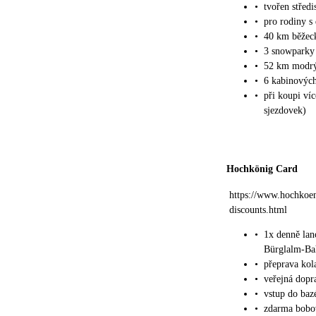
•
tvořen střed
•
pro rodiny s 
•
40 km běžeck
•
3 snowparky
•
52 km modrý
•
6 kabinových
•
při koupi ví
sjezdovek)
Hochkönig Card
https://www.hochkoen
discounts.html
•
1x denně lan
Bürglalm-Ba
•
přeprava ko
•
veřejná dopr
•
vstup do baz
•
zdarma bobo