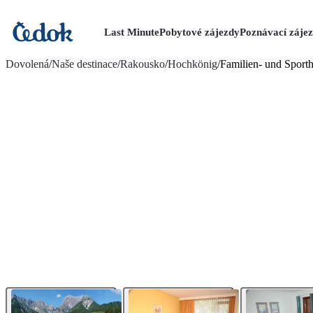
Last Minute
Pobytové zájezdy
Poznávací záje
více fotografií (15)
Dovolená
/
Naše destinace
/
Rakousko
/
Hochkönig
/
Familien- und Sport