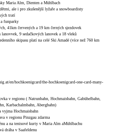
isky Maria Alm, Dienten a Mühlbach
dětmi, ale i pro zkušenější lyžaře a snowboardisty
ých tratí
 a funparky
ch, 41km červených a 19 km černých sjezdovek
 lanovvek, 9 sedačkových lanovek a 18 vleků
cedenního skipasu platí na celé Ski Amadé (více než 760 km
ig.at/en/hochkoenigcard/the-hochkoenigcard-one-card-many-
ovka v regionu ( Natrunbahn, Hochmaisbahn, Gabühelbahn,
hn, Karbachalmbahn, Abergbahn)
la vyjma Hochmaisbahn
ava v regionu Pinzgau zdarma
énu a na tenisové kurty v Maria Alm aMühlbachu
vá dráha v Saafeldenu