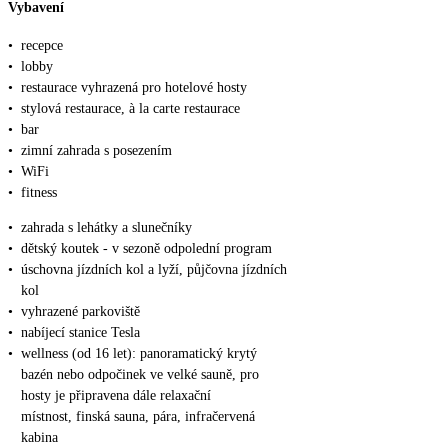
Vybavení
•
recepce
•
lobby
•
restaurace vyhrazená pro hotelové hosty
•
stylová restaurace, à la carte restaurace
•
bar
•
zimní zahrada s posezením
•
WiFi
•
fitness
•
zahrada s lehátky a slunečníky
•
dětský koutek - v sezoně odpolední program
•
úschovna jízdních kol a lyží, půjčovna jízdních
kol
•
vyhrazené parkoviště
•
nabíjecí stanice Tesla
•
wellness (od 16 let): panoramatický krytý
bazén nebo odpočinek ve velké sauně, pro
hosty je připravena dále relaxační
místnost, finská sauna, pára, infračervená
kabina