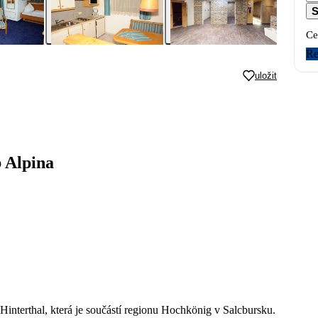
S
Ce
Re
uložit
 Alpina
interthal, která je součástí regionu Hochkönig v Salcbursku.