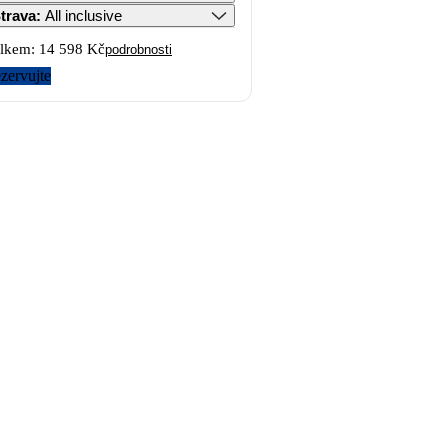
trava
:
All inclusive
lkem:
14 598 Kč
podrobnosti
zervujte