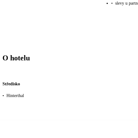
•
slevy u part
O hotelu
Středisko
•
Hinterthal