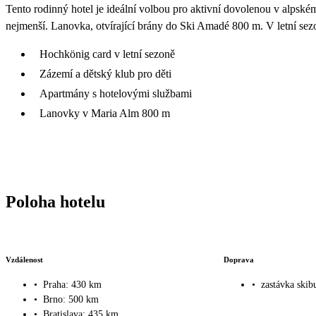
Tento rodinný hotel je ideální volbou pro aktivní dovolenou v alpském
nejmenší. Lanovka, otvírající brány do Ski Amadé 800 m. V letní sez
Hochkönig card v letní sezoně
Zázemí a dětský klub pro děti
Apartmány s hotelovými službami
Lanovky v Maria Alm 800 m
Poloha hotelu
Vzdálenost
Doprava
•
Praha: 430 km
•
zastávka skib
•
Brno: 500 km
•
Bratislava: 435 km