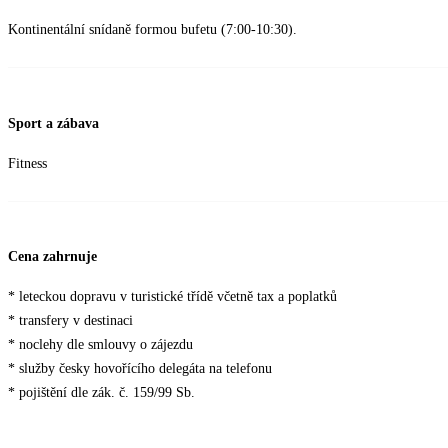
Kontinentální snídaně formou bufetu (7:00-10:30).
Sport a zábava
Fitness
Cena zahrnuje
* leteckou dopravu v turistické třídě včetně tax a poplatků
* transfery v destinaci
* noclehy dle smlouvy o zájezdu
* služby česky hovořícího delegáta na telefonu
* pojištění dle zák. č. 159/99 Sb.