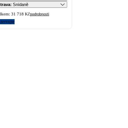
trava
:
Snídaně
lkem:
31 718 Kč
podrobnosti
zervujte