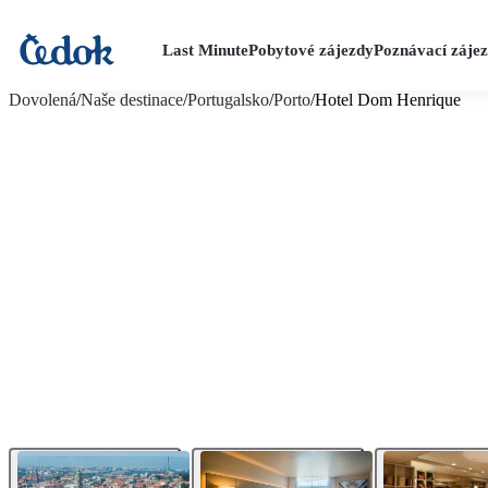
Last Minute
Pobytové zájezdy
Poznávací záje
více fotografií (19)
Dovolená
/
Naše destinace
/
Portugalsko
/
Porto
/
Hotel Dom Henrique