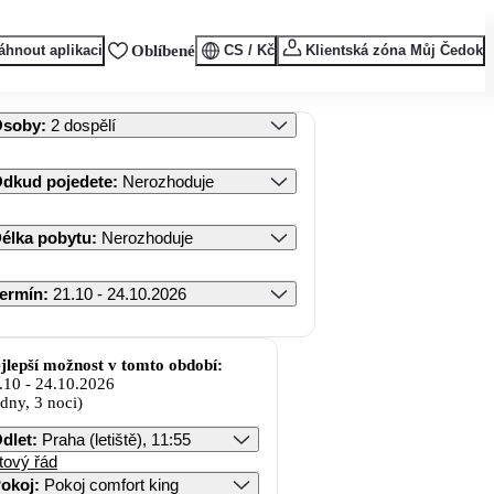
áhnout aplikaci
Oblíbené
CS / Kč
Klientská zóna Můj Čedok
Osoby
:
2 dospělí
dkud pojedete
:
Nerozhoduje
élka pobytu
:
Nerozhoduje
ermín
:
21.10 - 24.10.2026
jlepší možnost v tomto období:
.10
-
24.10.2026
 dny, 3 noci)
dlet
:
Praha (letiště), 11:55
tový řád
okoj
:
Pokoj comfort king