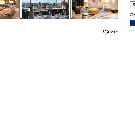
S
Ce
Re
uložit