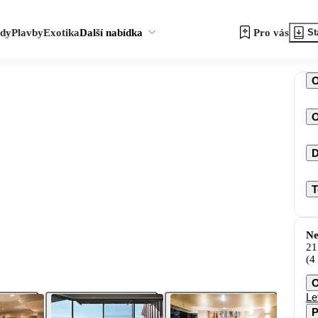
zdy
Plavby
Exotika
Další nabídka
Pro vás
St
O
D
T
Ne
21
(4
O
Le
P