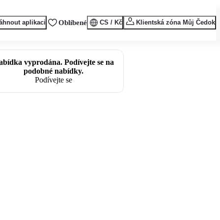
áhnout aplikaci
Oblíbené
CS / Kč
Klientská zóna Můj Čedok
abídka vyprodána. Podívejte se na
podobné nabídky.
Podívejte se