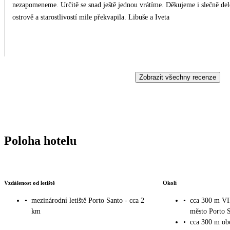
nezapomeneme. Určitě se snad ještě jednou vrátíme. Děkujeme i slečně delegátce, Terezce Libnarové, která svými znalostmi o
ostrově a starostlivostí mile překvapila. Libuše a Iveta
Zobrazit všechny recenze
Poloha hotelu
Vzdálenost od letiště
Okolí
•
mezinárodní letiště Porto Santo - cca 2
•
cca 300 m V
km
město Porto 
•
cca 300 m obc