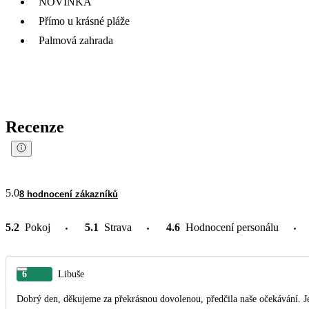
NOVINKA
Přímo u krásné pláže
Palmová zahrada
Recenze
5.0
8 hodnocení zákazníků
5.2
Pokoj
5.1
Strava
4.6
Hodnocení personálu
6
Libuše
Dobrý den, děkujeme za překrásnou dovolenou, předčila naše očekávání. Je 