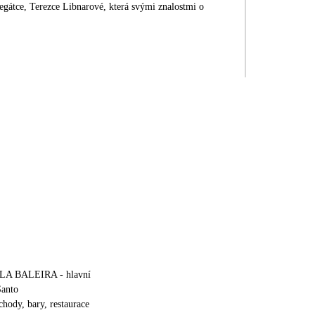
ILA BALEIRA - hlavní
Santo
hody, bary, restaurace