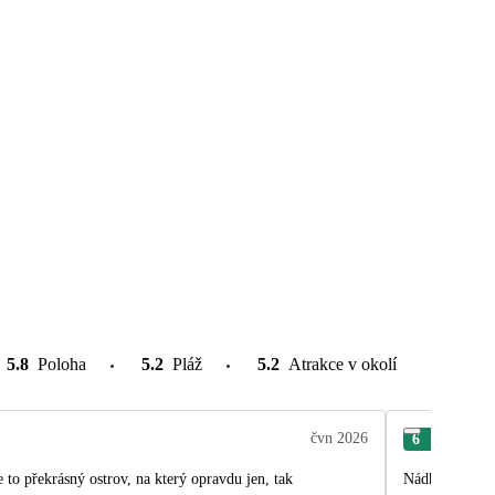
5.8
Poloha
5.2
Pláž
5.2
Atrakce v okolí
čvn 2026
6
Iva
to překrásný ostrov, na který opravdu jen, tak
Nádherný ostro