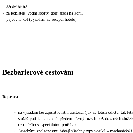
•
dětské hřiště
•
za poplatek: vodní sporty, golf, jízda na koni,
půjčovna kol (vyžádání na recepci hotelu)
Bezbariérové cestování
Doprava
•
na vyžádání lze zajistit letištní asistenci (jak na letišti odletu, tak leti
službě potřebujeme znát předem přesný rozsah požadovaných služeb
cestujícího se speciálními potřebami
•
leteckými společnostmi bývají všechny typy vozíků – mechanické i 