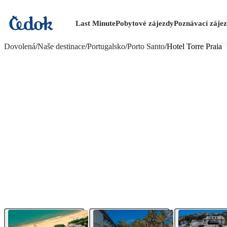
Last Minute
Pobytové zájezdy
Poznávací záje
více fotografií (11)
Dovolená
/
Naše destinace
/
Portugalsko
/
Porto Santo
/
Hotel Torre Praia