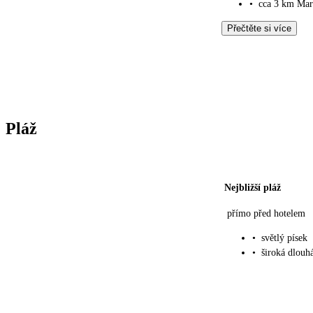
•
cca 3 km Mar
Přečtěte si více
Pláž
Nejbližší pláž
přímo před hotelem
•
světlý písek
•
široká dlouh