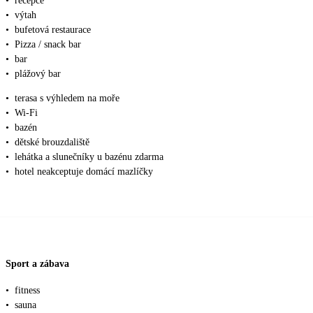
•
recepce
•
výtah
•
bufetová restaurace
•
Pizza / snack bar
•
bar
•
plážový bar
•
terasa s výhledem na moře
•
Wi-Fi
•
bazén
•
dětské brouzdaliště
•
lehátka a slunečníky u bazénu zdarma
•
hotel neakceptuje domácí mazlíčky
Sport a zábava
•
fitness
•
sauna