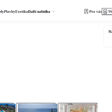
zdy
Plavby
Exotika
Další nabídka
Pro vás
St
N