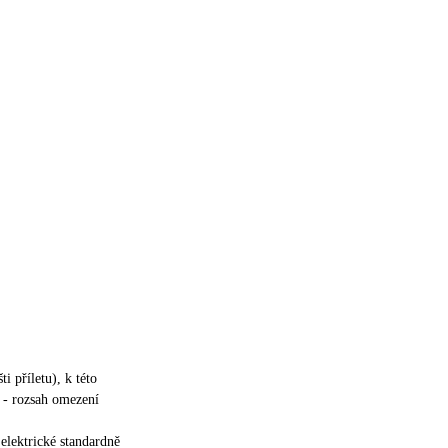
šti příletu), k této
 - rozsah omezení
elektrické standardně