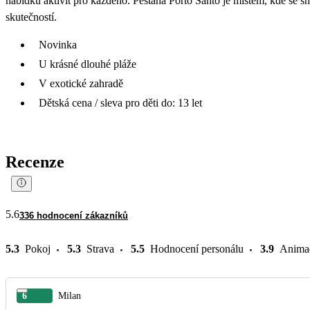
nabídku aktivit pro každého. Pestana Porto Santo je místem, kde se s
skutečností.
Novinka
U krásné dlouhé pláže
V exotické zahradě
Dětská cena / sleva pro děti do: 13 let
Recenze
5.6
336 hodnocení zákazníků
5.3
Pokoj
5.3
Strava
5.5
Hodnocení personálu
3.9
Anima
6
Milan