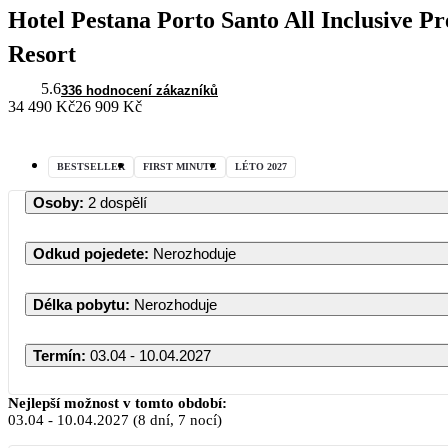
Hotel Pestana Porto Santo All Inclusive
Resort
5.6
336 hodnocení zákazníků
34 490 Kč
26 909 Kč
BESTSELLER
FIRST MINUTE
LÉTO 2027
Osoby
:
2 dospělí
Odkud pojedete
:
Nerozhoduje
Délka pobytu
:
Nerozhoduje
Termín
:
03.04 - 10.04.2027
Duben 2027
Nejlepší možnost v tomto období:
03.04
-
10.04.2027
(8 dní, 7 nocí)