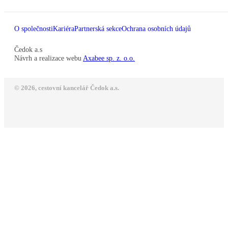
O společnosti
Kariéra
Partnerská sekce
Ochrana osobních údajů
Čedok a.s
Návrh a realizace webu
Axabee sp. z. o.o.
© 2026, cestovní kancelář Čedok a.s.