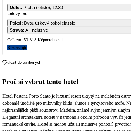
PO
ÚT
ST
ČT
PÁ
SO
Odlet
:
Praha (letiště), 12:30
Letový řád
1
2
3
26 909
Pokoj
:
Dvoulůžkový pokoj classic
Strava
:
All inclusive
5
6
7
8
9
10
26 909
Celkem:
53 818 Kč
podrobnosti
12
13
14
15
16
17
Rezervujte
26 909
19
20
21
22
23
24
uložit do oblíbených
28 469
26
27
28
29
30
Proč si vybrat tento hotel
Hotel Pestana Porto Santo je luxusní resort ukrytý na malebném ostrov
dokonalé útočiště pro milovníky klidu, slunce a tyrkysového moře. Na
nejkrásnějších pláží souostroví Madeira, známé svým jemným zlatým 
Elegantní architektura hotelu v harmonii s okolní přírodou vytváří je
romantické chvíle. Hosté si mohou užít all inclusive pohodlí, prvotříd