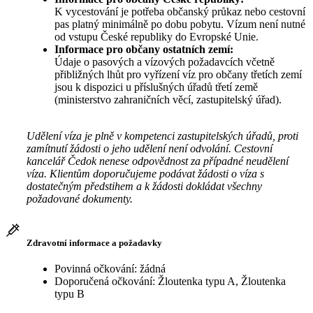
K vycestování je potřeba občanský průkaz nebo cestovní
pas platný minimálně po dobu pobytu. Vízum není nutné
od vstupu České republiky do Evropské Unie.
Informace pro občany ostatních zemí:
Údaje o pasových a vízových požadavcích včetně
přibližných lhůt pro vyřízení víz pro občany třetích zemí
jsou k dispozici u příslušných úřadů třetí země
(ministerstvo zahraničních věcí, zastupitelský úřad).
Udělení víza je plně v kompetenci zastupitelských úřadů, proti
zamítnutí žádosti o jeho udělení není odvolání. Cestovní
kancelář Čedok nenese odpovědnost za případné neudělení
víza. Klientům doporučujeme podávat žádosti o víza s
dostatečným předstihem a k žádosti dokládat všechny
požadované dokumenty.
Zdravotní informace a požadavky
Povinná očkování: žádná
Doporučená očkování: Žloutenka typu A, Žloutenka
typu B