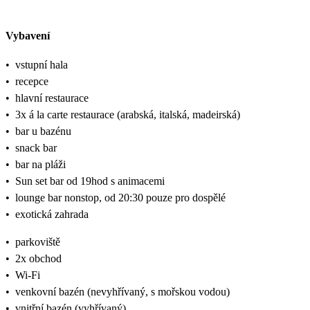
Vybavení
•
vstupní hala
•
recepce
•
hlavní restaurace
•
3x á la carte restaurace (arabská, italská, madeirská)
•
bar u bazénu
•
snack bar
•
bar na pláži
•
Sun set bar od 19hod s animacemi
•
lounge bar nonstop, od 20:30 pouze pro dospělé
•
exotická zahrada
•
parkoviště
•
2x obchod
•
Wi-Fi
•
venkovní bazén (nevyhřívaný, s mořskou vodou)
•
vnitřní bazén (vyhřívaný)