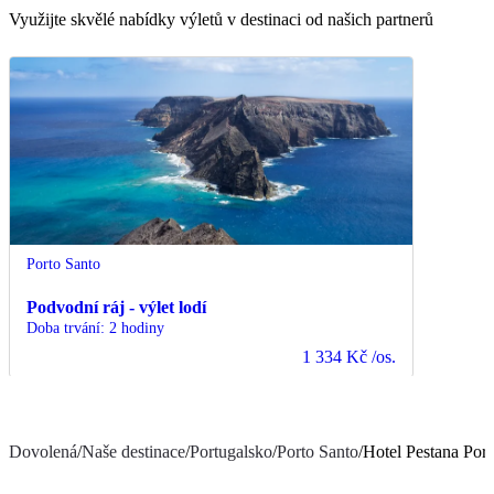
Využijte skvělé nabídky výletů v destinaci od našich partnerů
Porto Santo
Podvodní ráj - výlet lodí
Doba trvání
:
2 hodiny
1 334 Kč
/os.
Dovolená
/
Naše destinace
/
Portugalsko
/
Porto Santo
/
Hotel Pestana Por