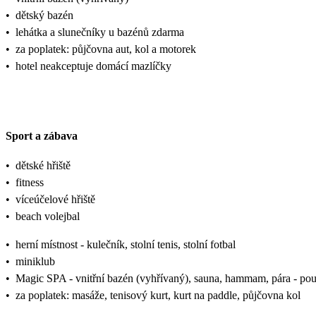
•
dětský bazén
•
lehátka a slunečníky u bazénů zdarma
•
za poplatek: půjčovna aut, kol a motorek
•
hotel neakceptuje domácí mazlíčky
Sport a zábava
•
dětské hřiště
•
fitness
•
víceúčelové hřiště
•
beach volejbal
•
herní místnost - kulečník, stolní tenis, stolní fotbal
•
miniklub
•
Magic SPA - vnitřní bazén (vyhřívaný), sauna, hammam, pára - po
•
za poplatek: masáže, tenisový kurt, kurt na paddle, půjčovna kol