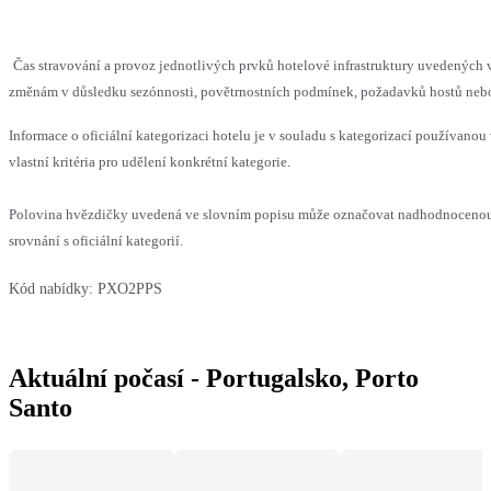
Čas stravování a provoz jednotlivých prvků hotelové infrastruktury uvedenýc
změnám v důsledku sezónnosti, povětrnostních podmínek, požadavků hostů nebo v
Informace o oficiální kategorizaci hotelu je v souladu s kategorizací používanou
vlastní kritéria pro udělení konkrétní kategorie.
Polovina hvězdičky uvedená ve slovním popisu může označovat nadhodnoceno
srovnání s oficiální kategorií.
Kód nabídky:
PXO2PPS
Aktuální počasí - Portugalsko, Porto
Santo