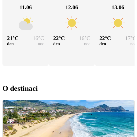
11.06
12.06
13.06
21
°C
16
°C
22
°C
16
°C
22
°C
17
°C
den
noc
den
noc
den
noc
O destinaci