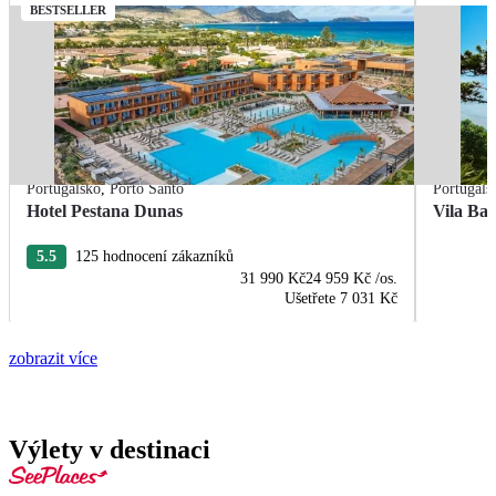
BESTSELLER
Portugalsko
,
Porto Santo
Portugals
Hotel Pestana Dunas
Vila Bal
5.5
125 hodnocení zákazníků
31 990 Kč
24 959 Kč
/os.
Ušetřete
7 031 Kč
zobrazit více
Výlety v destinaci