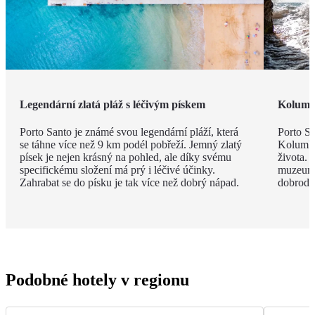
Legendární zlatá pláž s léčivým pískem
Kolumb
Porto Santo je známé svou legendární pláží, která
Porto Sa
se táhne více než 9 km podél pobřeží. Jemný zlatý
Kolumbe
písek je nejen krásný na pohled, ale díky svému
života. 
specifickému složení má prý i léčivé účinky.
muzeum, 
Zahrabat se do písku je tak více než dobrý nápad.
dobrodru
Podobné hotely v regionu