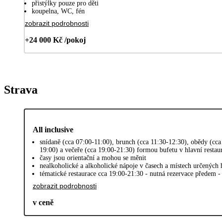
přistýlky pouze pro děti
koupelna, WC, fén
zobrazit podrobnosti
+24 000 Kč /pokoj
Strava
All inclusive
snídaně (cca 07:00-11:00), brunch (cca 11:30-12:30), obědy (cca
19:00) a večeře (cca 19:00-21:30) formou bufetu v hlavní restau
časy jsou orientační a mohou se měnit
nealkoholické a alkoholické nápoje v časech a místech určených
tématické restaurace cca 19:00-21:30 - nutná rezervace předem 
zobrazit podrobnosti
v ceně