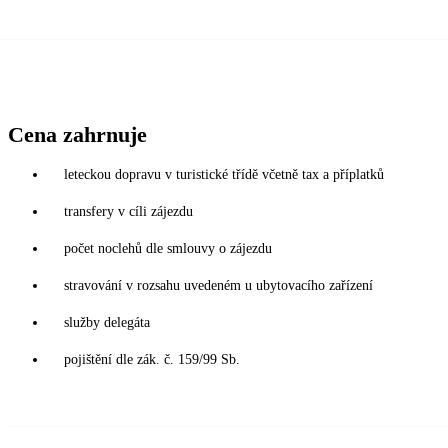
Cena zahrnuje
leteckou dopravu v turistické třídě včetně tax a příplatků
transfery v cíli zájezdu
počet noclehů dle smlouvy o zájezdu
stravování v rozsahu uvedeném u ubytovacího zařízení
služby delegáta
pojištění dle zák. č. 159/99 Sb.