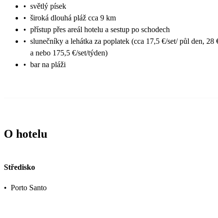
•
světlý písek
•
široká dlouhá pláž cca 9 km
•
přístup přes areál hotelu a sestup po schodech
•
slunečníky a lehátka za poplatek (cca 17,5 €/set/ půl den, 28 
a nebo 175,5 €/set/týden)
•
bar na pláži
O hotelu
Středisko
•
Porto Santo