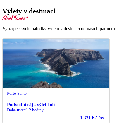
Výlety v destinaci
Využijte skvělé nabídky výletů v destinaci od našich partnerů
Porto Santo
Podvodní ráj - výlet lodí
Doba trvání
:
2 hodiny
1 331 Kč
/os.