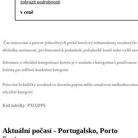
zobrazit podrobnosti
v ceně
Čas stravování a provoz jednotlivých prvků hotelové infrastruktury uvedenýc
důsledku sezónnosti, povětrnostních podmínek, požadavků hostů nebo vyšší moci,
Informace o oficiální kategorizaci hotelu je v souladu s kategorizací používanou
kritéria pro udělení konkrétní kategorie.
Polovina hvězdičky uvedená ve slovním popisu může označovat nadhodnocenou
oficiální kategorií.
Kód nabídky:
PXO2PPS
Aktuální počasí - Portugalsko, Porto