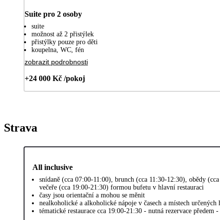
Suite pro 2 osoby
suite
možnost až 2 přistýlek
přistýlky pouze pro děti
koupelna, WC, fén
zobrazit podrobnosti
+24 000 Kč /pokoj
Strava
All inclusive
snídaně (cca 07:00-11:00), brunch (cca 11:30-12:30), obědy (cca
večeře (cca 19:00-21:30) formou bufetu v hlavní restauraci
časy jsou orientační a mohou se měnit
nealkoholické a alkoholické nápoje v časech a místech určených
tématické restaurace cca 19:00-21:30 - nutná rezervace předem 