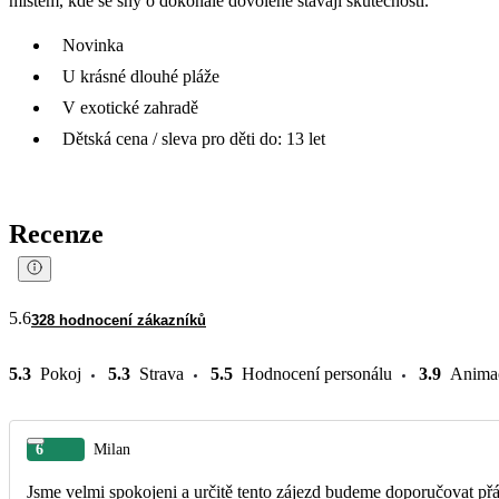
místem, kde se sny o dokonalé dovolené stávají skutečností.
Novinka
U krásné dlouhé pláže
V exotické zahradě
Dětská cena / sleva pro děti do: 13 let
Recenze
5.6
328 hodnocení zákazníků
5.3
Pokoj
5.3
Strava
5.5
Hodnocení personálu
3.9
Anima
6
Milan
Jsme velmi spokojeni a určitě tento zájezd budeme doporučovat př