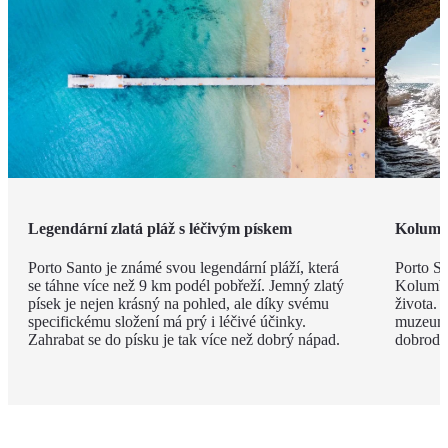
Legendární zlatá pláž s léčivým pískem
Kolumb
Porto Santo je známé svou legendární pláží, která
Porto Sa
se táhne více než 9 km podél pobřeží. Jemný zlatý
Kolumbe
písek je nejen krásný na pohled, ale díky svému
života. 
specifickému složení má prý i léčivé účinky.
muzeum, 
Zahrabat se do písku je tak více než dobrý nápad.
dobrodru