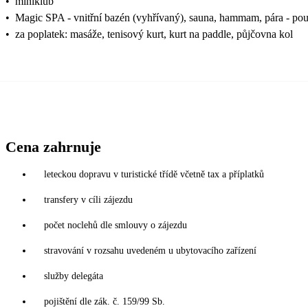
•
miniklub
•
Magic SPA - vnitřní bazén (vyhřívaný), sauna, hammam, pára - po
•
za poplatek: masáže, tenisový kurt, kurt na paddle, půjčovna kol
Cena zahrnuje
leteckou dopravu v turistické třídě včetně tax a příplatků
transfery v cíli zájezdu
počet noclehů dle smlouvy o zájezdu
stravování v rozsahu uvedeném u ubytovacího zařízení
služby delegáta
pojištění dle zák. č. 159/99 Sb.