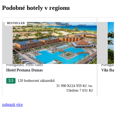
Podobné hotely v regionu
BESTSELLER
Portugalsko
,
Porto Santo
Portugals
Hotel Pestana Dunas
Vila Bal
5.5
120 hodnocení zákazníků
31 990 Kč
24 959 Kč
/os.
Ušetřete
7 031 Kč
zobrazit více