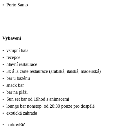
•
Porto Santo
Vybavení
•
vstupní hala
•
recepce
•
hlavní restaurace
•
3x á la carte restaurace (arabská, italská, madeirská)
•
bar u bazénu
•
snack bar
•
bar na pláži
•
Sun set bar od 19hod s animacemi
•
lounge bar nonstop, od 20:30 pouze pro dospělé
•
exotická zahrada
•
parkoviště