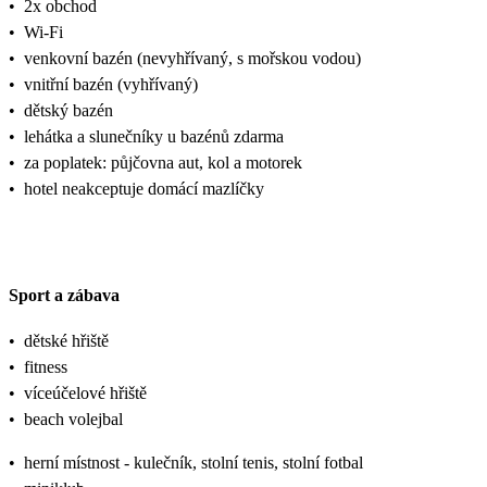
•
2x obchod
•
Wi-Fi
•
venkovní bazén (nevyhřívaný, s mořskou vodou)
•
vnitřní bazén (vyhřívaný)
•
dětský bazén
•
lehátka a slunečníky u bazénů zdarma
•
za poplatek: půjčovna aut, kol a motorek
•
hotel neakceptuje domácí mazlíčky
Sport a zábava
•
dětské hřiště
•
fitness
•
víceúčelové hřiště
•
beach volejbal
•
herní místnost - kulečník, stolní tenis, stolní fotbal