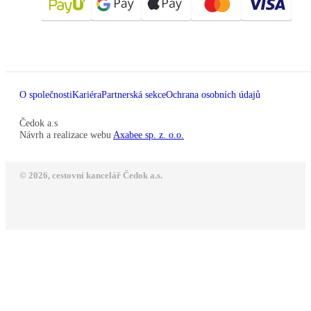
O společnosti
Kariéra
Partnerská sekce
Ochrana osobních údajů
Čedok a.s
Návrh a realizace webu
Axabee sp. z. o.o.
© 2026, cestovní kancelář Čedok a.s.