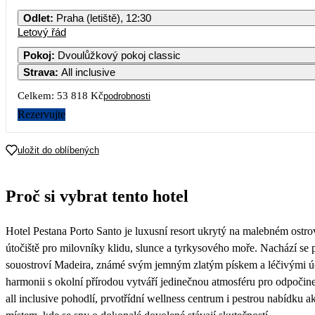
PO
ÚT
ST
ČT
PÁ
Odlet
:
Praha (letiště), 12:30
Letový řád
1
2
2
Pokoj
:
Dvoulůžkový pokoj classic
Strava
:
All inclusive
5
6
7
8
9
2
Celkem:
53 818 Kč
podrobnosti
12
13
14
15
16
Rezervujte
2
19
20
21
22
23
uložit do oblíbených
2
26
27
28
29
30
Proč si vybrat tento hotel
Hotel Pestana Porto Santo je luxusní resort ukrytý na malebném ostro
útočiště pro milovníky klidu, slunce a tyrkysového moře. Nachází se p
souostroví Madeira, známé svým jemným zlatým pískem a léčivými úči
harmonii s okolní přírodou vytváří jedinečnou atmosféru pro odpočine
all inclusive pohodlí, prvotřídní wellness centrum i pestrou nabídku a