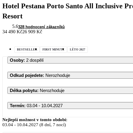
Hotel Pestana Porto Santo All Inclusive
Resort
5.6
328 hodnocení zákazníků
34 490 Kč
26 909 Kč
BESTSELLER
FIRST MINUTE
LÉTO 2027
Osoby
:
2 dospělí
Odkud pojedete
:
Nerozhoduje
Délka pobytu
:
Nerozhoduje
Termín
:
03.04 - 10.04.2027
Duben 2027
Nejlepší možnost v tomto období:
03.04
-
10.04.2027
(8 dní, 7 nocí)