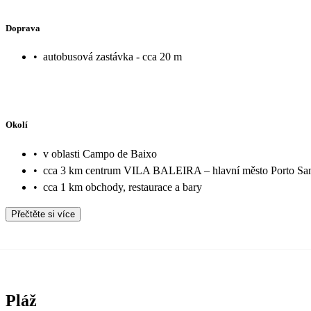
Doprava
•
autobusová zastávka - cca 20 m
Okolí
•
v oblasti Campo de Baixo
•
cca 3 km centrum VILA BALEIRA – hlavní město Porto Sa
•
cca 1 km obchody, restaurace a bary
Přečtěte si více
Pláž