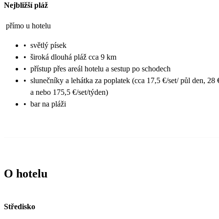
Nejbližší pláž
přímo u hotelu
•
světlý písek
•
široká dlouhá pláž cca 9 km
•
přístup přes areál hotelu a sestup po schodech
•
slunečníky a lehátka za poplatek (cca 17,5 €/set/ půl den, 28 
a nebo 175,5 €/set/týden)
•
bar na pláži
O hotelu
Středisko