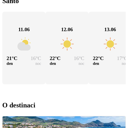
Santo
11.06
12.06
13.06
21
°C
16
°C
22
°C
16
°C
22
°C
17
°C
den
noc
den
noc
den
noc
O destinaci