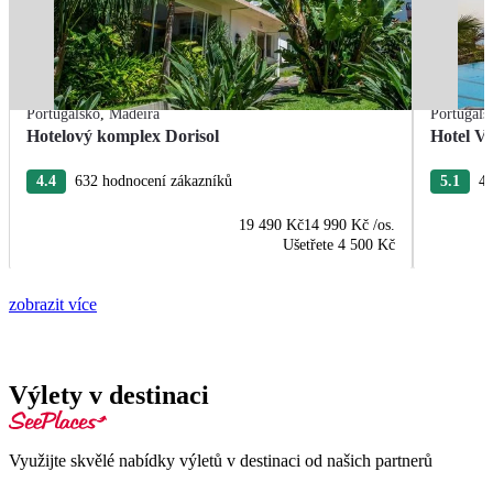
Portugalsko
,
Madeira
Portugals
Hotelový komplex Dorisol
Hotel Vi
4.4
632 hodnocení zákazníků
5.1
45
19 490 Kč
14 990 Kč
/os.
Ušetřete
4 500 Kč
zobrazit více
Výlety v destinaci
Využijte skvělé nabídky výletů v destinaci od našich partnerů