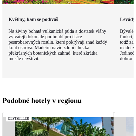
Květiny, kam se podíváš
Levády
Na živiny bohatá vulkanická půda a dostatek vláhy
Bývalé z
vytvářejí dokonalé podhoubí pro tisíce
funkci, 
pestrobarevných rostlin, které pokrývají snad každý
totiž za
kout ostrova. Madeiru navíc zdobí i hrstka
madeirsk
překrásných botanických zahrad, které zkrátka
Jedinečn
musíte navštívit.
dohroma
Podobné hotely v regionu
BESTSELLER