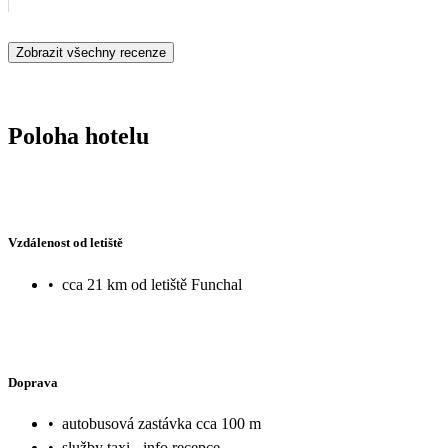
Zobrazit všechny recenze
Poloha hotelu
Vzdálenost od letiště
•
cca 21 km od letiště Funchal
Doprava
•
autobusová zastávka cca 100 m
•
služby taxi - info recepce