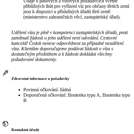
Údaje o pasových a vízových požadavcích včetně
přibližných lhůt pro vyřízení víz pro občany třetích zemí
jsou k dispozici u příslušných úřadů třetí země
(ministerstvo zahraničních věcí, zastupitelský úřad).
Udělení víza je plně v kompetenci zastupitelských úřadů, proti
zamítnutí žádosti o jeho udělení není odvolání. Cestovní
kancelář Čedok nenese odpovědnost za případné neudělení
víza. Klientům doporučujeme podávat žádosti o víza s
dostatečným předstihem a k žádosti dokládat všechny
požadované dokumenty.
Zdravotní informace a požadavky
Povinná očkování: žádná
Doporučená očkování: žloutenka typu A, žloutenka typu
B
Kontaktní úřady