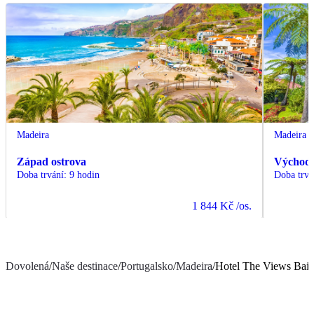
Madeira
Madeira
Západ ostrova
Východ 
Doba trvání
:
9 hodin
Doba trvá
1 844 Kč
/os.
Dovolená
/
Naše destinace
/
Portugalsko
/
Madeira
/
Hotel The Views Baia