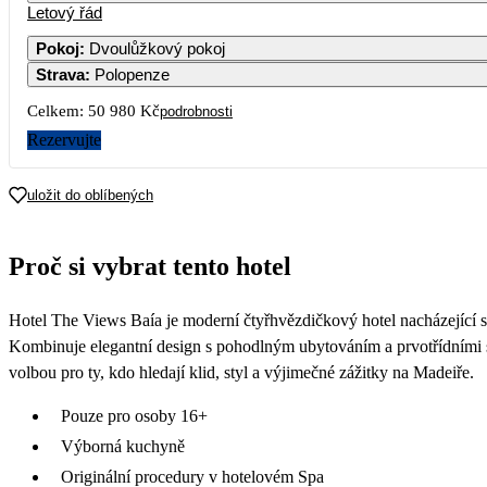
Letový řád
Pokoj
:
Dvoulůžkový pokoj
Strava
:
Polopenze
Celkem:
50 980 Kč
podrobnosti
Rezervujte
uložit do oblíbených
Proč si vybrat tento hotel
Hotel The Views Baía je moderní čtyřhvězdičkový hotel nacházející 
Kombinuje elegantní design s pohodlným ubytováním a prvotřídními sl
volbou pro ty, kdo hledají klid, styl a výjimečné zážitky na Madeiře.
Pouze pro osoby 16+
Výborná kuchyně
Originální procedury v hotelovém Spa