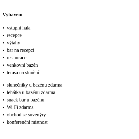
Vybavení
•
vstupní hala
•
recepce
•
výtahy
•
bar na recepci
•
restaurace
•
venkovní bazén
•
terasa na slunění
•
slunečníky u bazénu zdarma
•
lehátka u bazénu zdarma
•
snack bar u bazénu
•
Wi-Fi zdarma
•
obchod se suvenýry
•
konferenční místnost