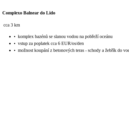
Complexo Balnear do Lido
cca 3 km
•
komplex bazénů se slanou vodou na pobřeží oceánu
•
vstup za poplatek cca 6 EUR/os/den
•
možnost koupání z betonových teras - schody a žebřík do vo