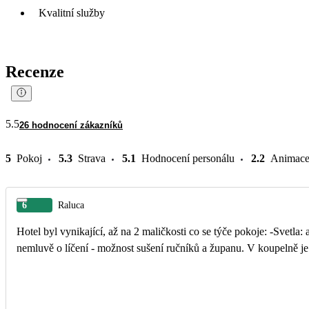
Kvalitní služby
Recenze
5.5
26 hodnocení zákazníků
5
Pokoj
5.3
Strava
5.1
Hodnocení personálu
2.2
Animac
6
Raluca
Hotel byl vynikající, až na 2 maličkosti co se týče pokoje: -Svetla:
nemluvě o líčení - možnost sušení ručníků a županu. V koup