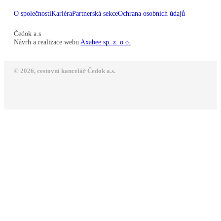
O společnosti
Kariéra
Partnerská sekce
Ochrana osobních údajů
Čedok a.s
Návrh a realizace webu
Axabee sp. z. o.o.
© 2026, cestovní kancelář Čedok a.s.