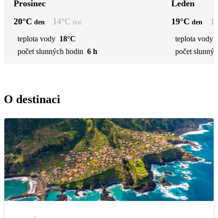
Prosinec
Leden
20
°C
14
°C
19
°C
1
den
noc
den
teplota vody
18°C
teplota vody
počet slunných hodin
6 h
počet slunnýc
O destinaci