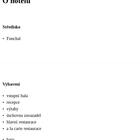
O hotelu
Středisko
•
Funchal
Vybavení
•
vstupní hala
•
recepce
•
výtahy
•
úschovna zavazadel
•
hlavní restaurace
•
a la carte restaurace
•
bary