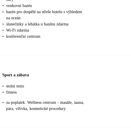
•
venkovní bazén
•
bazén pro dospělé na střeše hotelu s výhledem
na oceán
•
slunečníky a lehátka u bazénu zdarma
•
Wi-Fi zdarma
•
konferenční centrum
Sport a zábava
•
stolní tenis
•
fitness
•
za poplatek: Wellness centrum - masáže, sauna,
pára, vířivka, kosmetické procedury