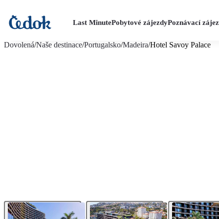
Last Minute
Pobytové zájezdy
Poznávací záje
více fotografií (19)
Dovolená
/
Naše destinace
/
Portugalsko
/
Madeira
/
Hotel Savoy Palace