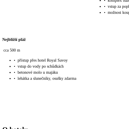
•
komplex bazé
•
vstup za pop
•
možnost koup
Nejbližší pláž
cca 500 m
•
přístup přes hotel Royal Savoy
•
vstup do vody po schůdkách
•
betonové molo u majáku
•
lehátka a slunečníky, osušky zdarma