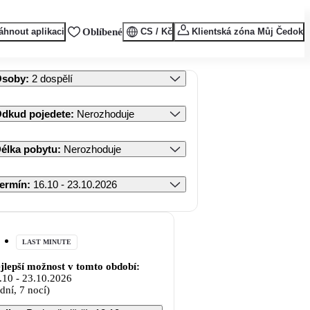
áhnout aplikaci
Oblíbené
CS / Kč
Klientská zóna Můj Čedok
Osoby
:
2 dospělí
dkud pojedete
:
Nerozhoduje
élka pobytu
:
Nerozhoduje
ermín
:
16.10 - 23.10.2026
LAST MINUTE
jlepší možnost v tomto období:
.10
-
23.10.2026
 dní, 7 nocí)