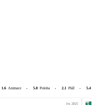
1.6
Animace
5.8
Poloha
2.1
Pláž
5.4
Atrakce
čvc 2025
6
Mar