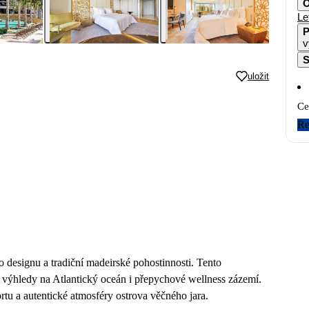
O
Le
P
v
S
uložit
Ce
Re
 designu a tradiční madeirské pohostinnosti. Tento
é výhledy na Atlantický oceán i přepychové wellness zázemí.
ortu a autentické atmosféry ostrova věčného jara.