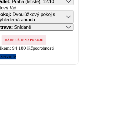
dlet
:
Praha (letiště), 12:10
tový řád
okoj
:
Dvoulůžkový pokoj s
ýhledem/zahrada
trava
:
Snídaně
MÁME UŽ JEN 2 POKOJE
lkem:
94 180 Kč
podrobnosti
zervujte