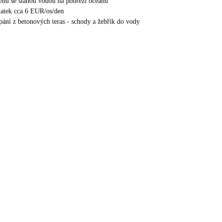
nů se slanou vodou na pobřeží oceánu
latek cca 6 EUR/os/den
ání z betonových teras - schody a žebřík do vody