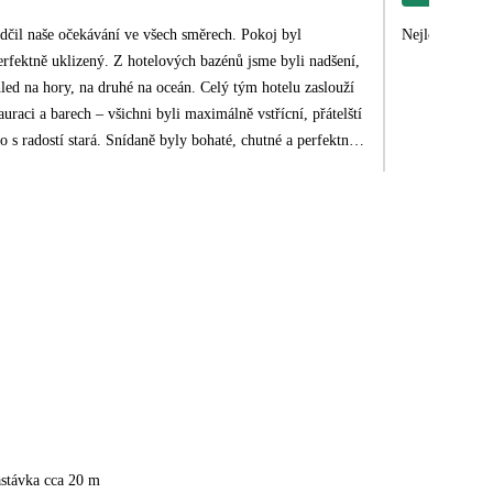
edčil naše očekávání ve všech směrech. Pokoj byl
Nejlepší hotel
rfektně uklizený. Z hotelových bazénů jsme byli nadšení,
hled na hory, na druhé na oceán. Celý tým hotelu zaslouží
uraci a barech – všichni byli maximálně vstřícní, přátelští
o s radostí stará. Snídaně byly bohaté, chutné a perfektně
ěně. Všude panovala příjemná atmosféra. Hotel má
nost koupání u sousedního hotelu Royal Savoy, ke kterému
átelský a je vidět, že ho jeho práce baví :)
astávka cca 20 m