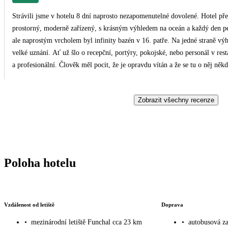
Strávili jsme v hotelu 8 dní naprosto nezapomenutelné dovolené. Hotel př
prostorný, moderně zařízený, s krásným výhledem na oceán a každý den pe
ale naprostým vrcholem byl infinity bazén v 16. patře. Na jedné straně vý
velké uznání. Ať už šlo o recepční, portýry, pokojské, nebo personál v resta
a profesionální. Člověk měl pocit, že je opravdu vítán a že se tu o něj někd
servírované. Celkové prostředí hotelu působí elegantně, ale přitom uvoln
výbornou polohu přímo v centru. Ačkoli není přímo u oceánu, je zde mož
Zobrazit všechny recenze
se dá pohodlně dojít po lávce vedoucí přes ulici. Delegát Adam byl velmi př
Poloha hotelu
Vzdálenost od letiště
Doprava
•
mezinárodní letiště Funchal cca 23 km
•
autobusová z