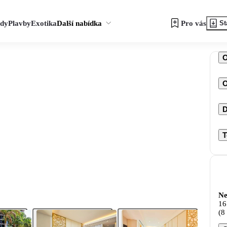
zdy
Plavby
Exotika
Další nabídka
Pro vás
St
O
D
T
Ne
16
(8