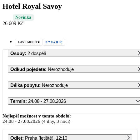
Hotel Royal Savoy
Novinka
26 609 Kč
LAST MINUTE
Osoby
:
2 dospělí
Odkud pojedete
:
Nerozhoduje
Délka pobytu
:
Nerozhoduje
Termín
:
24.08 - 27.08.2026
Srpen 2026
Nejlepší možnost v tomto období:
24.08
-
27.08.2026
(4 dny, 3 noci)
PO
ÚT
ST
ČT
PÁ
SO
NE
Odlet
:
Praha (letiště), 12:10