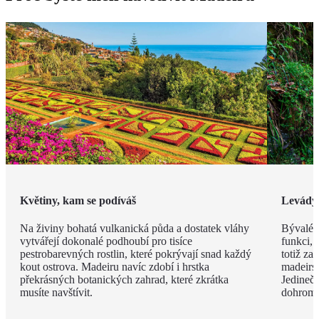
Květiny, kam se podíváš
Levády
Na živiny bohatá vulkanická půda a dostatek vláhy
Bývalé z
vytvářejí dokonalé podhoubí pro tisíce
funkci, 
pestrobarevných rostlin, které pokrývají snad každý
totiž za
kout ostrova. Madeiru navíc zdobí i hrstka
madeirsk
překrásných botanických zahrad, které zkrátka
Jedinečn
musíte navštívit.
dohroma