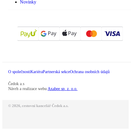
Novinky
O společnosti
Kariéra
Partnerská sekce
Ochrana osobních údajů
Čedok a.s
Návrh a realizace webu
Axabee sp. z. o.o.
© 2026, cestovní kancelář Čedok a.s.