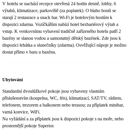
V hotelu se nachází recepce otevřená 24 hodin denně, lobby, 6
výtahů, klimatizace, parkoviště (za poplatek). O blaho hostů se
starají 2 restaurace a snack bar. Wi-Fi je hotelovým hostům k
dispozici zdarma. Vozíčkářům nabízí hotel bezbariérový výtah a
vstup. K venkovnímu vybavení tradičně zařízeného hotelu patří 2
bazény se slanou vodou a samostatný dětský bazének. Zde jsou k
dispozici lehátka a slunečníky (zdarma). Osvěžující nápoje je možno
dostat přímo v baru u bazénu.
Ubytování
Standardní dvoulůžkové pokoje jsou vybaveny vlastním
příslušenstvím (koupelna, WC, fén), klimatizací, SAT/TV, rádiem,
telefonem, trezorem a balkonem nebo terasou; za příplatek minibar,
varná konvice, WiFi.
Na vyžádání a za příplatek jsou k dispozici pokoje s na moře, nebo
prostornější pokoje Superior.