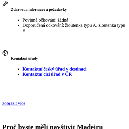
Zdravotní informace a požadavky
Povinná očkování: žádná
Doporučená očkování: žloutenka typu A, žloutenka typu
B
Kontaktní úřady
Kontaktní český úřad v destinaci
Kontaktní cizí úřad v ČR
zobrazit více
Proč byste měli navštívit Madeiru