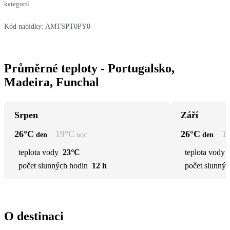
kategorií.
Kód nabídky:
AMTSPT0PY0
Průměrné teploty - Portugalsko,
Madeira, Funchal
Srpen
Září
26
°C
19
°C
26
°C
1
den
noc
den
teplota vody
23°C
teplota vody
počet slunných hodin
12 h
počet slunnýc
O destinaci