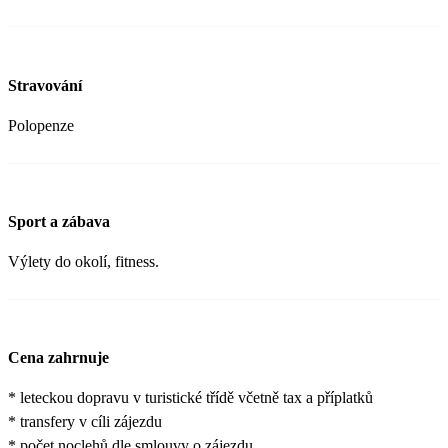
Stravování
Polopenze
Sport a zábava
Výlety do okolí, fitness.
Cena zahrnuje
* leteckou dopravu v turistické třídě včetně tax a příplatků
* transfery v cíli zájezdu
* počet noclehů dle smlouvy o zájezdu