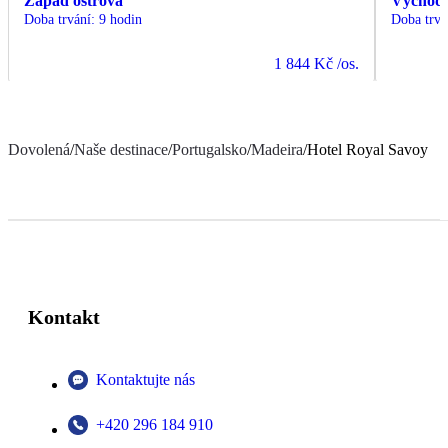
Západ ostrova
Východ 
Doba trvání
:
9 hodin
Doba trvá
1 844 Kč
/os.
Dovolená
/
Naše destinace
/
Portugalsko
/
Madeira
/
Hotel Royal Savoy
Kontakt
Kontaktujte nás
+420 296 184 910