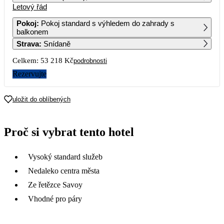
Letový řád
1
2
Pokoj
:
Pokoj standard s výhledem do zahrady s
balkonem
3
4
5
6
7
8
9
Strava
:
Snídaně
Celkem:
53 218 Kč
podrobnosti
10
11
12
13
14
15
16
31 119
Rezervujte
17
18
19
20
21
22
23
uložit do oblíbených
24
25
26
27
28
29
30
26 609
Proč si vybrat tento hotel
31
27 889
Vysoký standard služeb
Nedaleko centra města
Ze řetězce Savoy
Vhodné pro páry