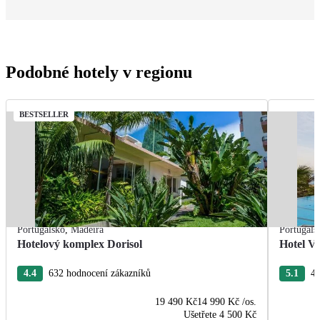
Podobné hotely v regionu
BESTSELLER
Portugalsko
,
Madeira
Portugals
Hotelový komplex Dorisol
Hotel Vi
4.4
632 hodnocení zákazníků
5.1
44
19 490 Kč
14 990 Kč
/os.
Ušetřete
4 500 Kč