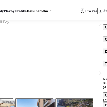
zdy
Plavby
Exotika
Další nabídka
Pro vás
St
ll Bay
O
D
T
Ne
04
(4
O
Le
P