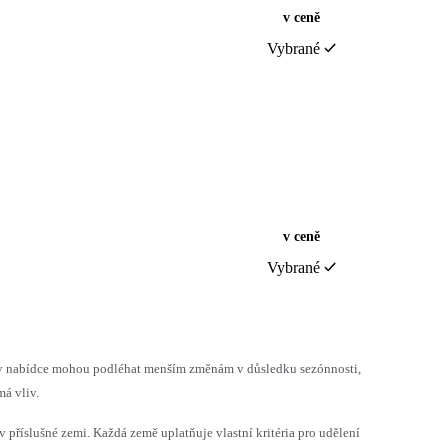
v ceně
Vybrané
v ceně
Vybrané
h v nabídce mohou podléhat menším změnám v důsledku sezónnosti,
á vliv.
v příslušné zemi. Každá země uplatňuje vlastní kritéria pro udělení