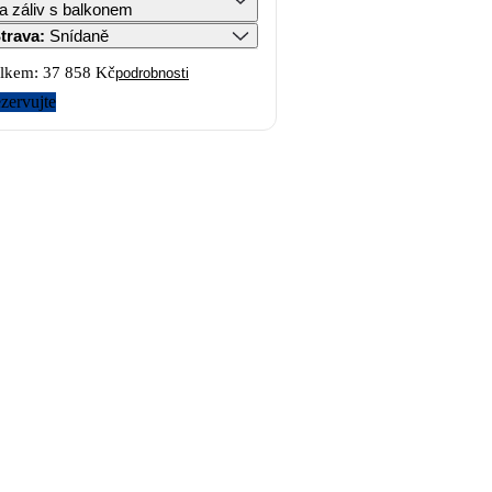
a záliv s balkonem
trava
:
Snídaně
lkem:
37 858 Kč
podrobnosti
zervujte