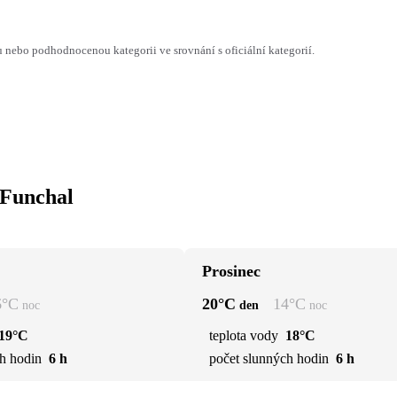
ebo podhodnocenou kategorii ve srovnání s oficiální kategorií.
 Funchal
Prosinec
6
°C
20
°C
14
°C
noc
den
noc
19°C
teplota vody
18°C
h hodin
6 h
počet slunných hodin
6 h