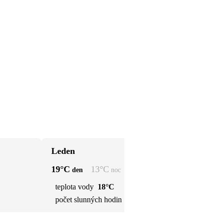
Leden
Ún
19
°C
13
°C
19
den
noc
teplota vody
18°C
t
počet slunných hodin
6 h
p