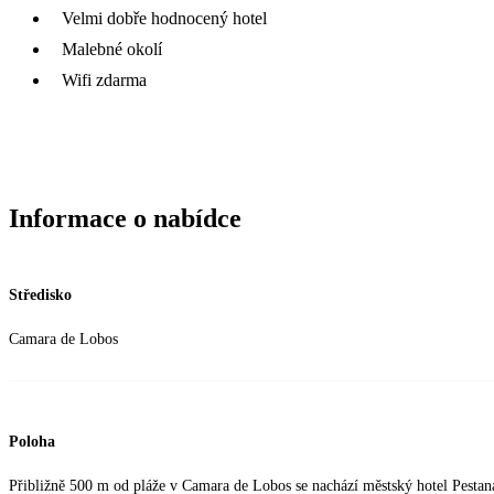
Velmi dobře hodnocený hotel
Malebné okolí
Wifi zdarma
Informace o nabídce
Středisko
Camara de Lobos
Poloha
Přibližně 500 m od pláže v Camara de Lobos se nachází městský hotel Pestan