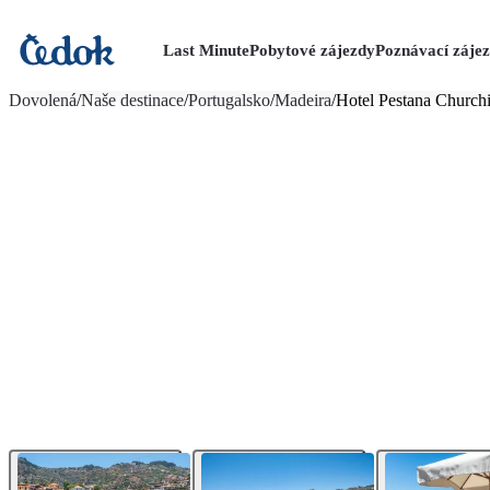
Last Minute
Pobytové zájezdy
Poznávací záje
více fotografií (27)
Dovolená
/
Naše destinace
/
Portugalsko
/
Madeira
/
Hotel Pestana Churchi