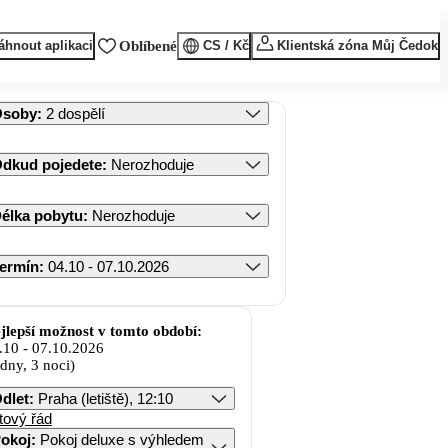
áhnout aplikaci
Oblíbené
CS / Kč
Klientská zóna Můj Čedok
Osoby
:
2 dospělí
dkud pojedete
:
Nerozhoduje
élka pobytu
:
Nerozhoduje
ermín
:
04.10 - 07.10.2026
jlepší možnost v tomto období:
.10
-
07.10.2026
 dny, 3 noci)
dlet
:
Praha (letiště), 12:10
tový řád
okoj
:
Pokoj deluxe s výhledem