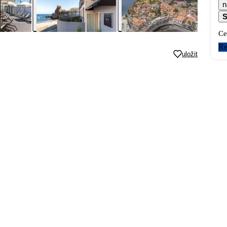
n
S
Ce
Re
uložit