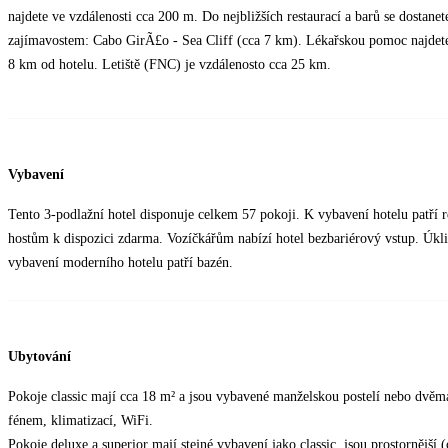
najdete ve vzdálenosti cca 200 m. Do nejbližších restaurací a barů se dostane
zajímavostem: Cabo GirÃ£o - Sea Cliff (cca 7 km). Lékařskou pomoc najdete 
8 km od hotelu. Letiště (FNC) je vzdálenosto cca 25 km.
Vybavení
Tento 3-podlažní hotel disponuje celkem 57 pokoji. K vybavení hotelu patří r
hostům k dispozici zdarma. Vozíčkářům nabízí hotel bezbariérový vstup. Úkl
vybavení moderního hotelu patří bazén.
Ubytování
Pokoje classic mají cca 18 m² a jsou vybavené manželskou postelí nebo dvě
fénem, klimatizací, WiFi.
Pokoje deluxe a superior mají stejné vybavení jako classic, jsou prostornější