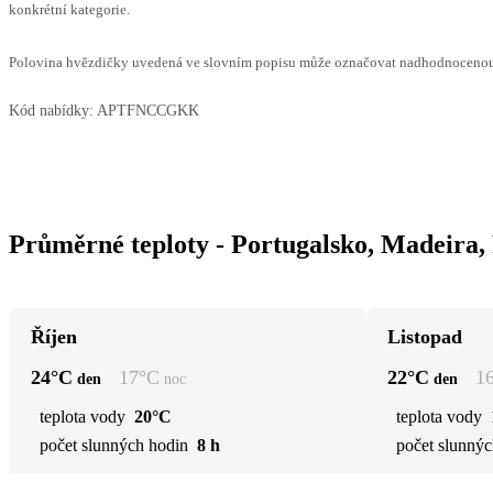
konkrétní kategorie.
Polovina hvězdičky uvedená ve slovním popisu může označovat nadhodnocenou n
Kód nabídky:
APTFNCCGKK
Průměrné teploty - Portugalsko, Madeira,
Říjen
Listopad
24
°C
17
°C
22
°C
1
den
noc
den
teplota vody
20°C
teplota vody
počet slunných hodin
8 h
počet slunnýc