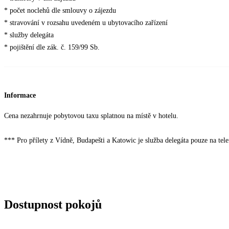
* počet noclehů dle smlouvy o zájezdu
* stravování v rozsahu uvedeném u ubytovacího zařízení
* služby delegáta
* pojištění dle zák. č. 159/99 Sb.
Informace
Cena nezahrnuje pobytovou taxu splatnou na místě v hotelu.
*** Pro přílety z Vídně, Budapešti a Katowic je služba delegáta pouze na tel
Dostupnost pokojů