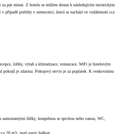
te za pár minut. Z hotelu se můžete dostat k následujícím turistickým
v případě potřeby v nemocnici, která se nachází ve vzdálenosti cca
ecepce, lobby, výtah a klimatizace, restaurace, WiFi je hotelovým
id pokojů je zdarma. Pokojový servis je za poplatek. K venkovnímu
ma samostatnými lůžky, koupelnou se sprchou nebo vanou, WC,
 (cca 20 m²), mají navíc balkon.