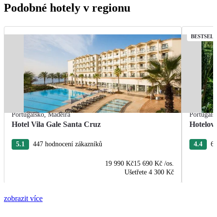
Podobné hotely v regionu
BESTSEL
Portugalsko
,
Madeira
Portugals
Hotel Vila Gale Santa Cruz
Hotelov
5.1
447 hodnocení zákazníků
4.4
63
19 990 Kč
15 690 Kč
/os.
Ušetřete
4 300 Kč
zobrazit více