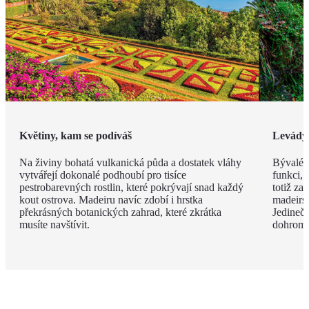
Květiny, kam se podíváš
Levády
Na živiny bohatá vulkanická půda a dostatek vláhy
Bývalé z
vytvářejí dokonalé podhoubí pro tisíce
funkci, 
pestrobarevných rostlin, které pokrývají snad každý
totiž za
kout ostrova. Madeiru navíc zdobí i hrstka
madeirsk
překrásných botanických zahrad, které zkrátka
Jedinečn
musíte navštívit.
dohroma