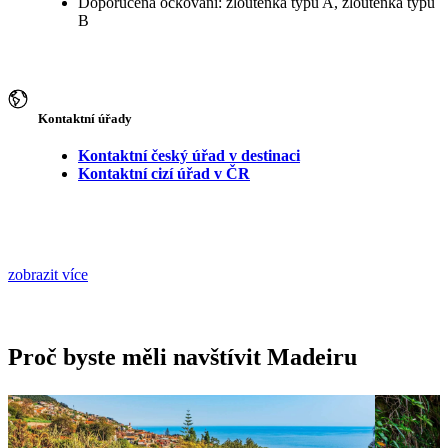
Doporučená očkování: žloutenka typu A, žloutenka typu
B
Kontaktní úřady
Kontaktní český úřad v destinaci
Kontaktní cizí úřad v ČR
zobrazit více
Proč byste měli navštívit Madeiru