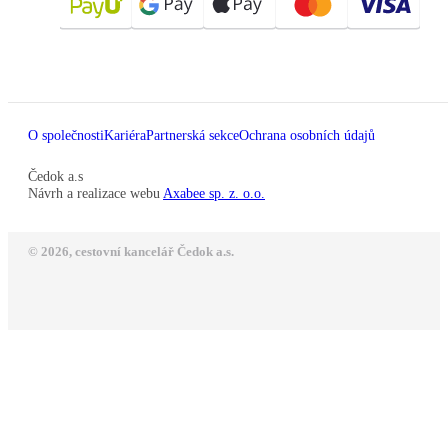
O společnosti
Kariéra
Partnerská sekce
Ochrana osobních údajů
Čedok a.s
Návrh a realizace webu
Axabee sp. z. o.o.
© 2026, cestovní kancelář Čedok a.s.