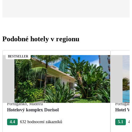
Podobné hotely v regionu
BESTSELLER
Portugalsko
,
Madeira
Portugals
Hotelový komplex Dorisol
Hotel Vi
4.4
632 hodnocení zákazníků
5.1
45