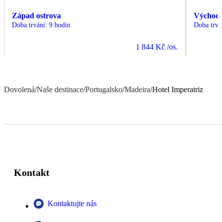
Západ ostrova
Východ 
Doba trvání
:
9 hodin
Doba trvá
1 844 Kč
/os.
Dovolená
/
Naše destinace
/
Portugalsko
/
Madeira
/
Hotel Imperatriz
Kontakt
Kontaktujte nás