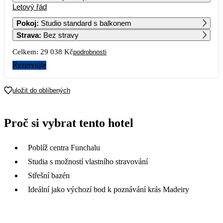
Letový řád
1
2
Pokoj
:
Studio standard s balkonem
Strava
:
Bez stravy
3
4
5
6
7
8
9
Celkem:
29 038 Kč
podrobnosti
10
11
12
13
14
15
16
Rezervujte
21 019
17 639
17
18
19
20
21
22
23
uložit do oblíbených
19 449
19 759
22 239
21 669
19 409
18 849
24
25
26
27
28
29
30
Proč si vybrat tento hotel
15 219
17 539
19 429
20 409
19 509
14 519
31
Poblíž centra Funchalu
16 219
Studia s možností vlastního stravování
Střešní bazén
Ideální jako výchozí bod k poznávání krás Madeiry