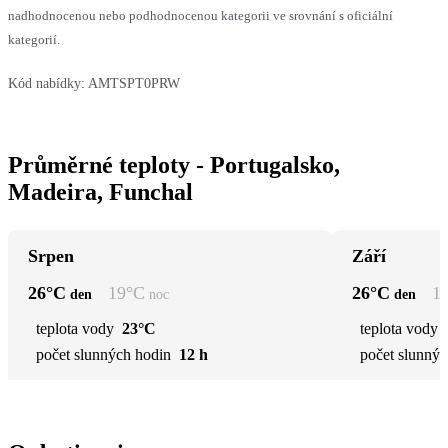
nadhodnocenou nebo podhodnocenou kategorii ve srovnání s oficiální
kategorií.
Kód nabídky:
AMTSPT0PRW
Průměrné teploty - Portugalsko,
Madeira, Funchal
Srpen
Září
26
°C
19
°C
26
°C
1
den
noc
den
teplota vody
23°C
teplota vody
počet slunných hodin
12 h
počet slunnýc