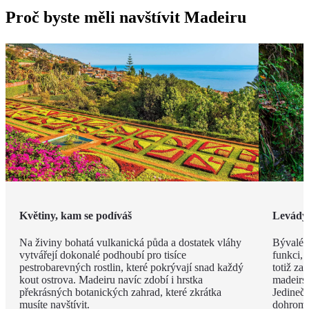
Proč byste měli navštívit Madeiru
Květiny, kam se podíváš
Levády
Na živiny bohatá vulkanická půda a dostatek vláhy
Bývalé z
vytvářejí dokonalé podhoubí pro tisíce
funkci, 
pestrobarevných rostlin, které pokrývají snad každý
totiž za
kout ostrova. Madeiru navíc zdobí i hrstka
madeirsk
překrásných botanických zahrad, které zkrátka
Jedinečn
musíte navštívit.
dohroma