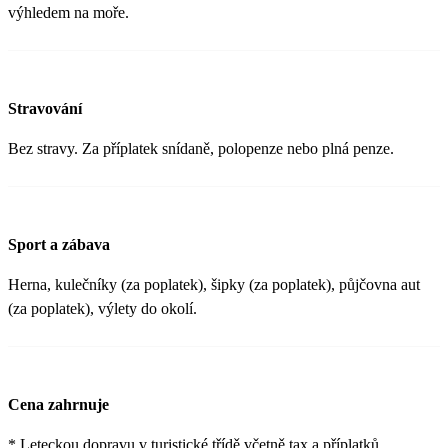
výhledem na moře.
Stravování
Bez stravy. Za příplatek snídaně, polopenze nebo plná penze.
Sport a zábava
Herna, kulečníky (za poplatek), šipky (za poplatek), půjčovna aut
(za poplatek), výlety do okolí.
Cena zahrnuje
* Leteckou dopravu v turistické třídě včetně tax a příplatků