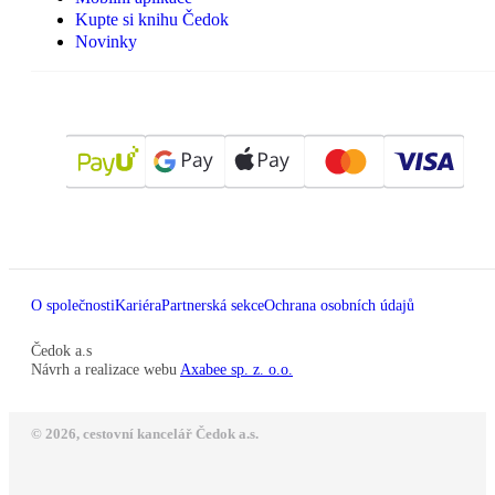
Kupte si knihu Čedok
Novinky
O společnosti
Kariéra
Partnerská sekce
Ochrana osobních údajů
Čedok a.s
Návrh a realizace webu
Axabee sp. z. o.o.
© 2026, cestovní kancelář Čedok a.s.