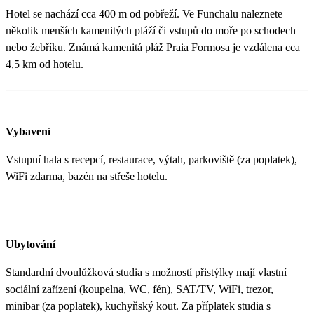
Hotel se nachází cca 400 m od pobřeží. Ve Funchalu naleznete
několik menších kamenitých pláží či vstupů do moře po schodech
nebo žebříku. Známá kamenitá pláž Praia Formosa je vzdálena cca
4,5 km od hotelu.
Vybavení
Vstupní hala s recepcí, restaurace, výtah, parkoviště (za poplatek),
WiFi zdarma, bazén na střeše hotelu.
Ubytování
Standardní dvoulůžková studia s možností přistýlky mají vlastní
sociální zařízení (koupelna, WC, fén), SAT/TV, WiFi, trezor,
minibar (za poplatek), kuchyňský kout. Za příplatek studia s