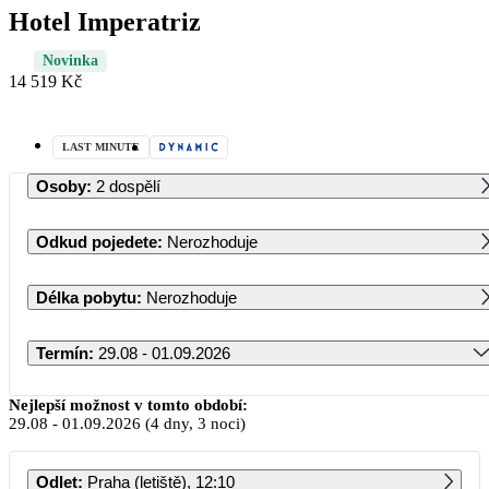
Hotel Imperatriz
Novinka
14 519 Kč
LAST MINUTE
Osoby
:
2 dospělí
Odkud pojedete
:
Nerozhoduje
Délka pobytu
:
Nerozhoduje
Termín
:
29.08 - 01.09.2026
Srpen 2026
Nejlepší možnost v tomto období:
29.08
-
01.09.2026
(4 dny, 3 noci)
PO
ÚT
ST
ČT
PÁ
SO
NE
Odlet
:
Praha (letiště), 12:10