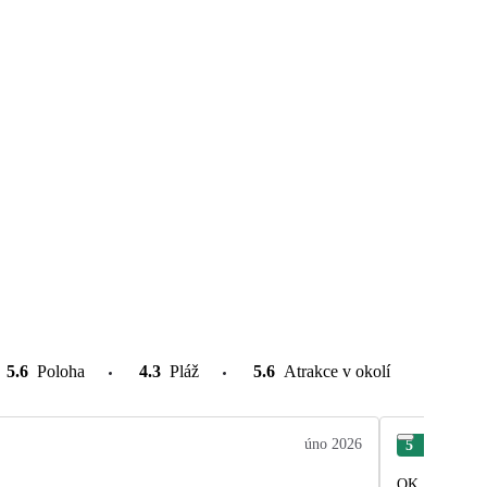
5.6
Poloha
4.3
Pláž
5.6
Atrakce v okolí
úno 2026
5
Jose
OK