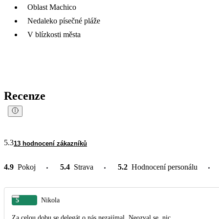
Oblast Machico
Nedaleko písečné pláže
V blízkosti města
Recenze
5.3
13 hodnocení zákazníků
4.9
Pokoj
5.4
Strava
5.2
Hodnocení personálu
5
Nikola
Za celou dobu se delegát o nás nezajímal. Neozval se, nic