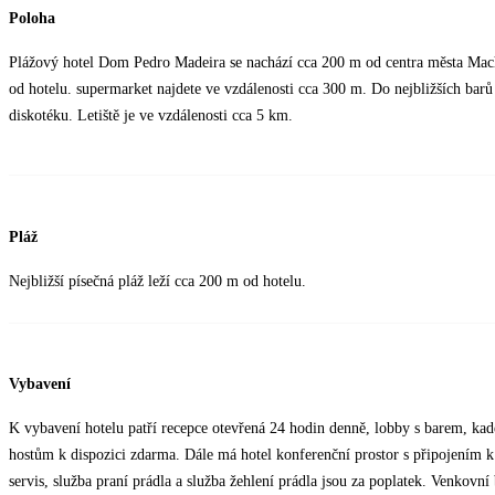
Poloha
Plážový hotel Dom Pedro Madeira se nachází cca 200 m od centra města Mach
od hotelu. supermarket najdete ve vzdálenosti cca 300 m. Do nejbližších barů 
diskotéku. Letiště je ve vzdálenosti cca 5 km.
Pláž
Nejbližší písečná pláž leží cca 200 m od hotelu.
Vybavení
K vybavení hotelu patří recepce otevřená 24 hodin denně, lobby s barem, kade
hostům k dispozici zdarma. Dále má hotel konferenční prostor s připojením k
servis, služba praní prádla a služba žehlení prádla jsou za poplatek. Venkovní