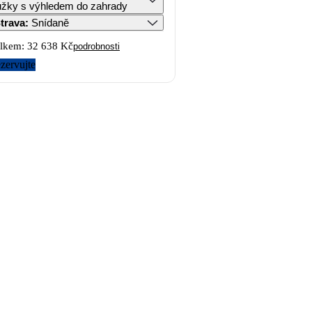
ůžky s výhledem do zahrady
trava
:
Snídaně
lkem:
32 638 Kč
podrobnosti
zervujte