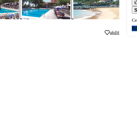
l
S
Ce
Re
uložit