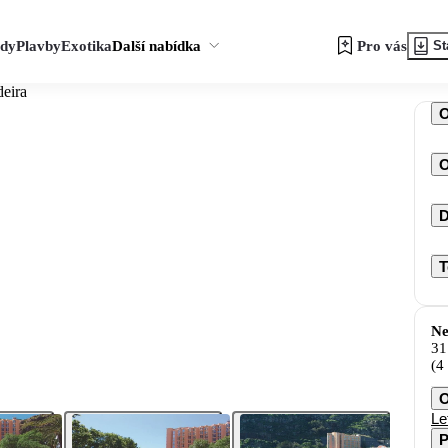
zdy
Plavby
Exotika
Další nabídka
Pro vás
St
eira
O
D
T
Ne
31
(4
O
Le
P