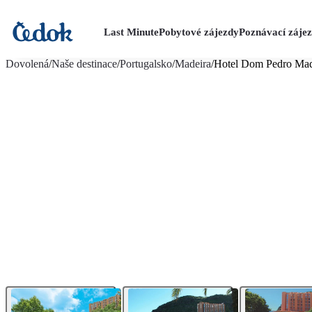
Last Minute
Pobytové zájezdy
Poznávací záje
více fotografií (10)
Dovolená
/
Naše destinace
/
Portugalsko
/
Madeira
/
Hotel Dom Pedro Mad