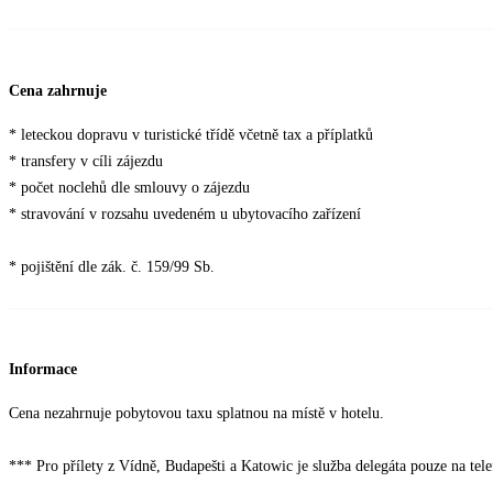
Cena zahrnuje
* leteckou dopravu v turistické třídě včetně tax a příplatků
* transfery v cíli zájezdu
* počet noclehů dle smlouvy o zájezdu
* stravování v rozsahu uvedeném u ubytovacího zařízení
* pojištění dle zák. č. 159/99 Sb.
Informace
Cena nezahrnuje pobytovou taxu splatnou na místě v hotelu.
*** Pro přílety z Vídně, Budapešti a Katowic je služba delegáta pouze na tel