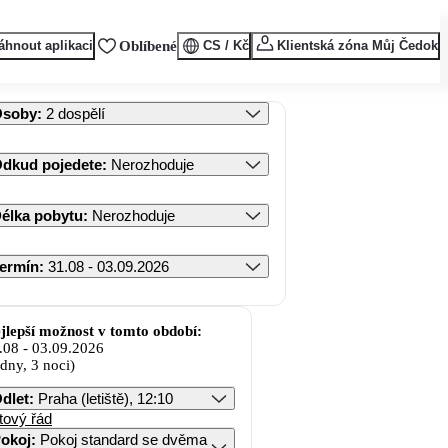
áhnout aplikaci
Oblíbené
CS / Kč
Klientská zóna Můj Čedok
Osoby
:
2 dospělí
dkud pojedete
:
Nerozhoduje
élka pobytu
:
Nerozhoduje
ermín
:
31.08 - 03.09.2026
jlepší možnost v tomto období:
.08
-
03.09.2026
 dny, 3 noci)
dlet
:
Praha (letiště), 12:10
tový řád
okoj
:
Pokoj standard se dvěma