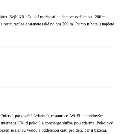
ico. Nejbližší nákupní možnosti najdete ve vzdálenosti 200 m
a restaurací se dostanete také po cca 200 m. Přímo u hotelu najdete
řnictví, parkoviště (zdarma), restaurace. Wi-Fi je hotelovým
 internetu. Úklid pokojů a concierge služba jsou zdarma. Pokojový
 bazén se slanou vodou a oddělenou částí pro děti, bar u bazénu.