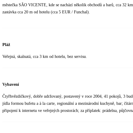
městečka SÃO VICENTE, kde se nachází několik obchodů a barů, cca 32 km o
zastávka cca 20 m od hotelu (cca 5 EUR / Funchal).
Pláž
Veřejná, skalnatá, cca 3 km od hotelu, bez servisu.
Vybavení
Čtyřhvězdičkový, dobře udržovaný, postavený v roce 2004, 41 pokojů, 3 budov
jídla formou bufetu a à la carte, regionální a mezinárodní kuchyně, bar; čítár
připojení k internetu ve veřejných prostorách; za příplatek: prádelna, půjčovn