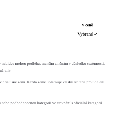
v ceně
Vybrané
h v nabídce mohou podléhat menším změnám v důsledku sezónnosti,
á vliv.
v příslušné zemi. Každá země uplatňuje vlastní kritéria pro udělení
ebo podhodnocenou kategorii ve srovnání s oficiální kategorií.