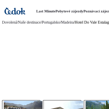
Last Minute
Pobytové zájezdy
Poznávací záje
více fotografií (18)
Dovolená
/
Naše destinace
/
Portugalsko
/
Madeira
/
Hotel Do Vale Estala