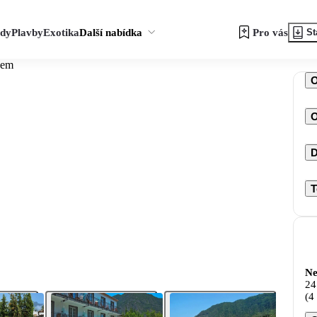
zdy
Plavby
Exotika
Další nabídka
Pro vás
St
gem
O
D
T
Ne
24
(4