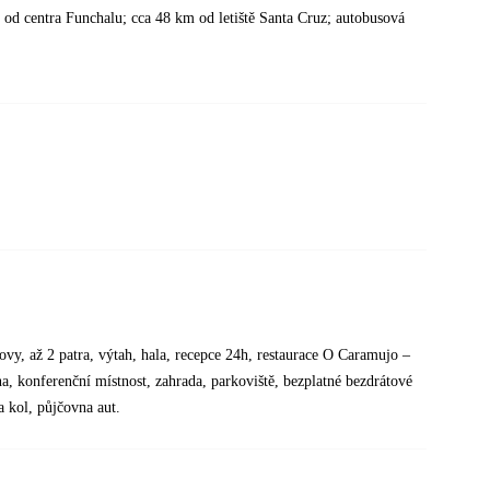
d centra Funchalu; cca 48 km od letiště Santa Cruz; autobusová
y, až 2 patra, výtah, hala, recepce 24h, restaurace O Caramujo –
na, konferenční místnost, zahrada, parkoviště, bezplatné bezdrátové
a kol, půjčovna aut.