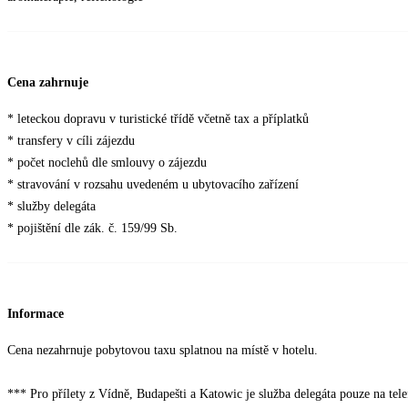
Cena zahrnuje
* leteckou dopravu v turistické třídě včetně tax a příplatků
* transfery v cíli zájezdu
* počet noclehů dle smlouvy o zájezdu
* stravování v rozsahu uvedeném u ubytovacího zařízení
* služby delegáta
* pojištění dle zák. č. 159/99 Sb.
Informace
Cena nezahrnuje pobytovou taxu splatnou na místě v hotelu.
*** Pro přílety z Vídně, Budapešti a Katowic je služba delegáta pouze na tel