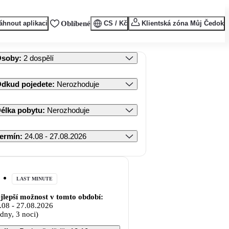
áhnout aplikaci
Oblíbené
CS / Kč
Klientská zóna Můj Čedok
Osoby
:
2 dospělí
dkud pojedete
:
Nerozhoduje
élka pobytu
:
Nerozhoduje
ermín
:
24.08 - 27.08.2026
LAST MINUTE
jlepší možnost v tomto období:
.08
-
27.08.2026
 dny, 3 noci)