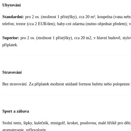
Ubytování
Standardní:
pro 2 os. (možnost 1 přistýlky), cca 20 m², koupelna (vana neb
telefon; trezor (cca 2 EUR/den); baby-cot zdarma (nutno objednat předem); v
Superior:
pro 2 os. (možnost 1 přistýlky), cca 20 m2, v hlavní budově, styl
příplatek.
Stravování
Bez stravování. Za příplatek možnost snídaně formou bufetu nebo polopenze: 
Sport a zábava
Stolní tenis, šipky, kulečník, minigolf, kroket, posilovna; malé hřiště pro dět
aromaterapie, reflexologie