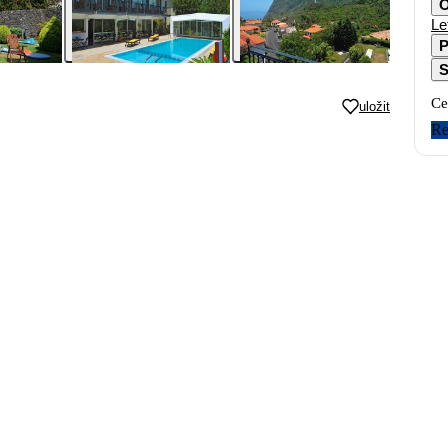
O
Le
P
S
Ce
uložit
Re