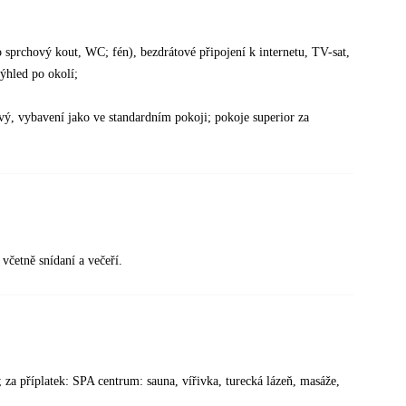
o sprchový kout, WC; fén), bezdrátové připojení k internetu, TV-sat,
ýhled po okolí;
ový, vybavení jako ve standardním pokoji; pokoje superior za
včetně snídaní a večeří.
i; za příplatek: SPA centrum: sauna, vířivka, turecká lázeň, masáže,