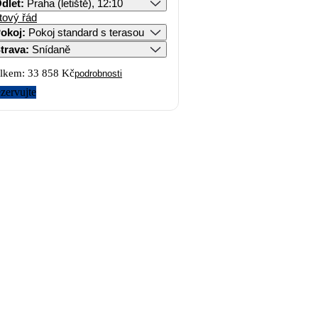
dlet
:
Praha (letiště), 12:10
tový řád
okoj
:
Pokoj standard s terasou
trava
:
Snídaně
lkem:
33 858 Kč
podrobnosti
zervujte