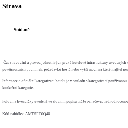
Strava
Snídaně
Čas stravování a provoz jednotlivých prvků hotelové infrastruktury uvedenýc
povětrnostních podmínek, požadavků hostů nebo vyšší moci, na které majitel nem
Informace o oficiální kategorizaci hotelu je v souladu s kategorizací používanou 
konkrétní kategorie.
Polovina hvězdičky uvedená ve slovním popisu může označovat nadhodnocenou n
Kód nabídky:
AMTSPT0Q48