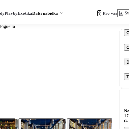
zdy
Plavby
Exotika
Další nabídka
Pro vás
St
Figueira
O
D
T
Ne
17
(4