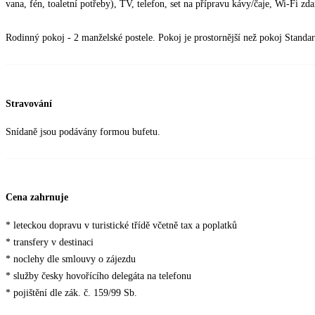
vana, fén, toaletní potřeby), TV, telefon, set na přípravu kávy/čaje, Wi-Fi zd
Rodinný pokoj - 2 manželské postele. Pokoj je prostornější než pokoj Standar
Stravování
Snídaně jsou podávány formou bufetu.
Cena zahrnuje
* leteckou dopravu v turistické třídě včetně tax a poplatků
* transfery v destinaci
* noclehy dle smlouvy o zájezdu
* služby česky hovořícího delegáta na telefonu
* pojištění dle zák. č. 159/99 Sb.