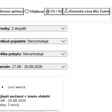
áhnout aplikaci
Oblíbené
CS / Kč
Klientská zóna Můj Čedok
Osoby
:
2 dospělí
dkud pojedete
:
Nerozhoduje
élka pobytu
:
Nerozhoduje
ermín
:
17.08 - 20.08.2026
LAST MINUTE
jlepší možnost v tomto období:
.08
-
20.08.2026
 dny, 3 noci)