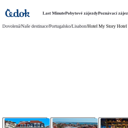
Last Minute
Pobytové zájezdy
Poznávací záje
více fotografií (9)
Dovolená
/
Naše destinace
/
Portugalsko
/
Lisabon
/
Hotel My Story Hotel 