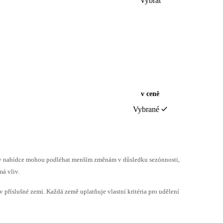
Vybrat
v ceně
Vybrané
h v nabídce mohou podléhat menším změnám v důsledku sezónnosti,
á vliv.
v příslušné zemi. Každá země uplatňuje vlastní kritéria pro udělení