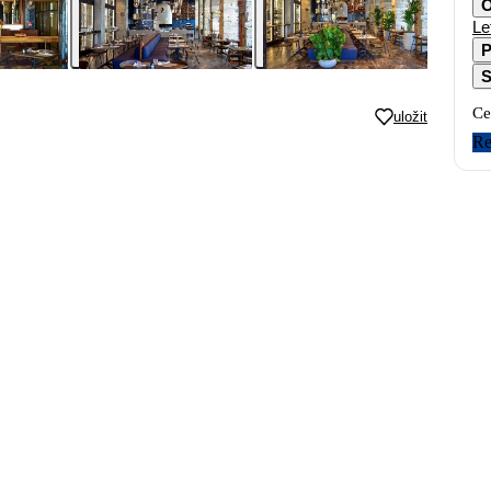
O
Le
P
S
Ce
uložit
Re