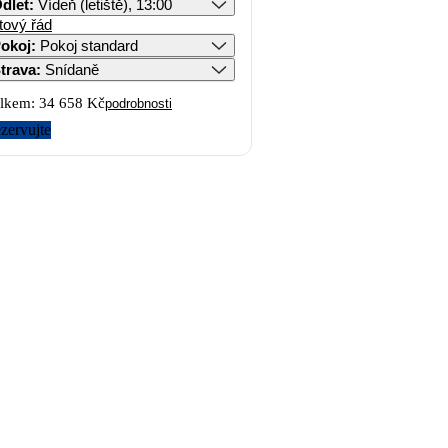
dlet
:
Vídeň (letiště), 13:00
tový řád
okoj
:
Pokoj standard
trava
:
Snídaně
lkem:
34 658 Kč
podrobnosti
zervujte