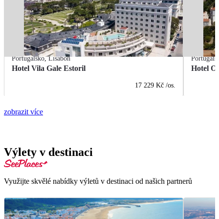
Portugalsko
,
Lisabon
Portugals
Hotel Vila Gale Estoril
Hotel Ol
17 229 Kč
/os.
zobrazit více
Výlety v destinaci
Využijte skvělé nabídky výletů v destinaci od našich partnerů