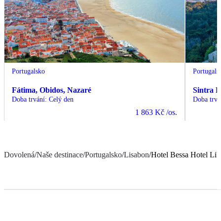
Portugalsko
Portugals
Fátima, Obidos, Nazaré
Sintra 
Doba trvání
:
Celý den
Doba trvá
1 863 Kč
/os.
Dovolená
/
Naše destinace
/
Portugalsko
/
Lisabon
/
Hotel Bessa Hotel Li