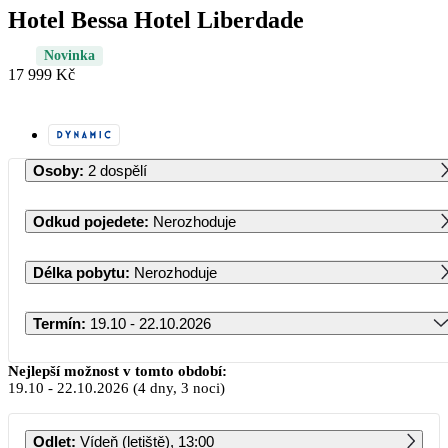
Hotel Bessa Hotel Liberdade
Novinka
17 999 Kč
Osoby
:
2 dospělí
Odkud pojedete
:
Nerozhoduje
Délka pobytu
:
Nerozhoduje
Termín
:
19.10 - 22.10.2026
Říjen 2026
Nejlepší možnost v tomto období:
19.10
-
22.10.2026
(4 dny, 3 noci)
PO
ÚT
ST
ČT
PÁ
SO
NE
Odlet
:
Vídeň (letiště), 13:00