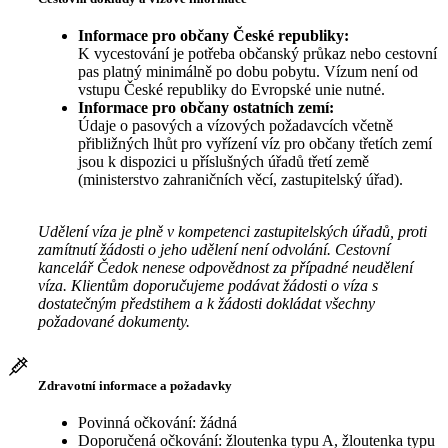
Informace pro občany České republiky:
K vycestování je potřeba občanský průkaz nebo cestovní
pas platný minimálně po dobu pobytu. Vízum není od
vstupu České republiky do Evropské unie nutné.
Informace pro občany ostatních zemí:
Údaje o pasových a vízových požadavcích včetně
přibližných lhůt pro vyřízení víz pro občany třetích zemí
jsou k dispozici u příslušných úřadů třetí země
(ministerstvo zahraničních věcí, zastupitelský úřad).
Udělení víza je plně v kompetenci zastupitelských úřadů, proti
zamítnutí žádosti o jeho udělení není odvolání. Cestovní
kancelář Čedok nenese odpovědnost za případné neudělení
víza. Klientům doporučujeme podávat žádosti o víza s
dostatečným předstihem a k žádosti dokládat všechny
požadované dokumenty.
Zdravotní informace a požadavky
Povinná očkování: žádná
Doporučená očkování: žloutenka typu A, žloutenka typu