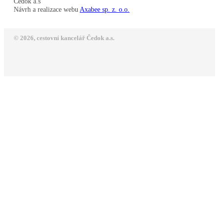
Čedok a.s
Návrh a realizace webu
Axabee sp. z. o.o.
© 2026, cestovní kancelář Čedok a.s.