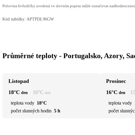
Polovina hvězdičky uvedená ve slovním popisu může označovat nadhodnocenou n
Kód nabídky:
APTPDL96GW
Průměrné teploty - Portugalsko, Azory, S
Listopad
Prosinec
18
°C
16
°C
16
°C
1
den
noc
den
teplota vody
18°C
teplota vody
počet slunných hodin
5 h
počet slunnýc