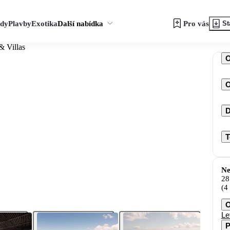
zdy
Plavby
Exotika
Další nabídka
Pro vás
St
& Villas
O
D
T
Ne
28
(4
O
Le
P