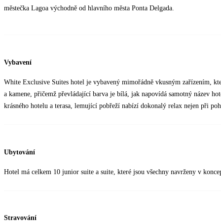
městečka Lagoa východně od hlavního města Ponta Delgada.
Vybavení
White Exclusive Suites hotel je vybavený mimořádně vkusným zařízením, kter
a kamene, přičemž převládající barva je bílá, jak napovídá samotný název ho
krásného hotelu a terasa, lemující pobřeží nabízí dokonalý relax nejen při po
Ubytování
Hotel má celkem 10 junior suite a suite, které jsou všechny navrženy v konc
Stravování