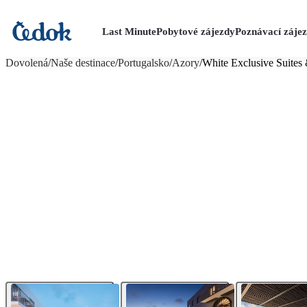
Last Minute
Pobytové zájezdy
Poznávací záje
více fotografií (20)
Dovolená
/
Naše destinace
/
Portugalsko
/
Azory
/
White Exclusive Suites 