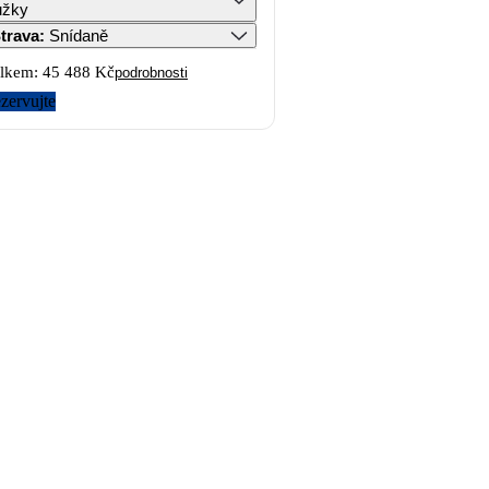
ůžky
trava
:
Snídaně
lkem:
45 488 Kč
podrobnosti
zervujte