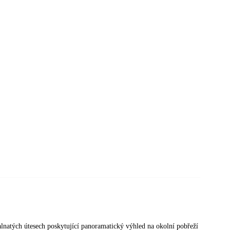
alnatých útesech poskytující panoramatický výhled na okolní pobřeží