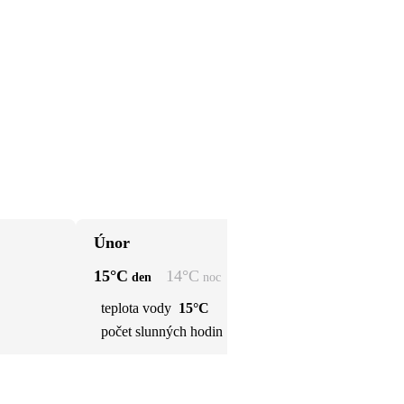
Únor
Bř
15
°C
14
°C
15
den
noc
teplota vody
15°C
t
počet slunných hodin
6 h
p