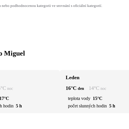
ebo podhodnocenou kategorii ve srovnání s oficiální kategorií.
ao Miguel
Leden
5
°C
16
°C
14
°C
noc
den
noc
17°C
teplota vody
15°C
h hodin
5 h
počet slunných hodin
5 h