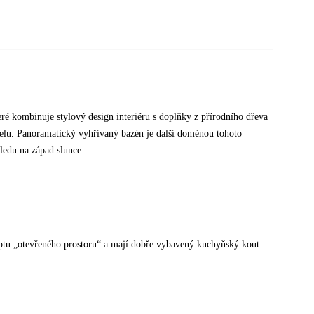
é kombinuje stylový design interiéru s doplňky z přírodního dřeva
telu. Panoramatický vyhřívaný bazén je další doménou tohoto
hledu na západ slunce.
eptu „otevřeného prostoru“ a mají dobře vybavený kuchyňský kout.