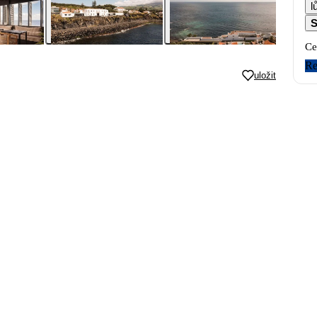
l
S
Ce
Re
uložit