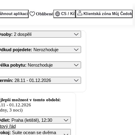
áhnout aplikaci
Oblíbené
CS / Kč
Klientská zóna Můj Čedok
Osoby
:
2 dospělí
dkud pojedete
:
Nerozhoduje
élka pobytu
:
Nerozhoduje
ermín
:
28.11 - 01.12.2026
jlepší možnost v tomto období:
.11
-
01.12.2026
 dny, 3 noci)
dlet
:
Praha (letiště), 12:30
tový řád
okoj
:
Suite ocean se dvěma